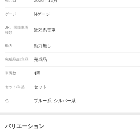
2026年12月
発売日
Nゲージ
ゲージ
JR、国鉄車両
近郊系電車
種類
動力無し
動力
完成品
完成品/組立品
4両
車両数
セット
セット/単品
ブルー系, シルバー系
色
バリエーション