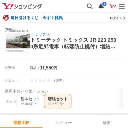
i
毎日引けるくじ 今すぐ挑戦
ログイン
トミックス
トミーテック トミックス JR 223 250
0系近郊電車（転落防止幌付）増結セ
ット 97220 トミックス 模型、プラモ
デルの車両
11,550
最安値
新品：
円
（
0
件
）
レビュー
選択中のバリエーション
基本セット
増結セット
セット
15,400
円〜
11,550
円〜
レビュー
概要
価格比較