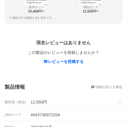
基本セット
増結セット
15,400
11,550
円〜
円〜
※ 価格は中古価格を含む表示です。
レビュー
現在レビューはありません
この製品のレビューを投稿しませんか？
レビューを投稿する
概要
製品情報
情報の誤りを報告
11,550
円
最安値（新品）
4543736972204
JANコード