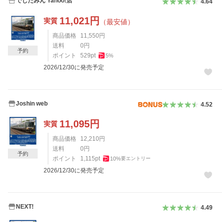
でじたみん Yahoo!店
4.64
11,021
円
実質
（最安値）
商品価格
11,550
円
送料
0
円
予約
ポイント
529
pt
5
%
2026/12/30に発売予定
Joshin web
4.52
11,095
円
実質
商品価格
12,210
円
送料
0
円
予約
ポイント
1,115
pt
10
%
要エントリー
2026/12/30に発売予定
NEXT!
4.49