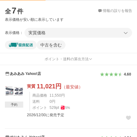
価格比較
7
全
件
情報の誤りを報告
表示価格が安い順に表示しています
実質価格
表示価格：
中古を含む
ポイント・送料の算出方法
あみあみ Yahoo!店
4.60
11,021
円
実質
（最安値）
商品価格
11,550
円
送料
0
円
予約
ポイント
529
pt
5
%
2026/12/30に発売予定