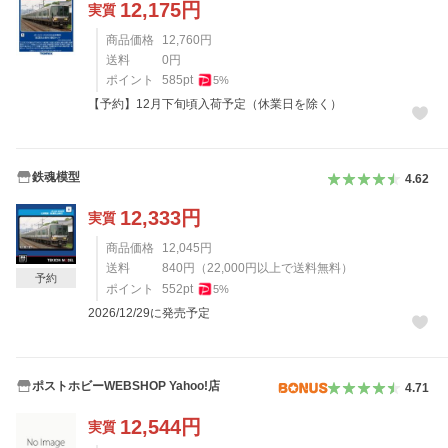
12,175
円
実質
商品価格
12,760
円
送料
0
円
ポイント
585
pt
5
%
【予約】12月下旬頃入荷予定（休業日を除く）
鉄魂模型
4.62
12,333
円
実質
商品価格
12,045
円
送料
840
円
（
22,000
円以上で送料無料）
予約
ポイント
552
pt
5
%
2026/12/29に発売予定
ポストホビーWEBSHOP Yahoo!店
4.71
12,544
円
実質