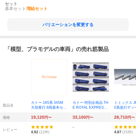
セット
基本セット
増結セット
バリエーションを変更する
「
模型、プラモデルの車両
」の売れ筋製品
カトー 165系 345M
カトー 特別企画品 TH
トミックス J
製品名
大垣夜行 8両基本セッ
E ROYAL EXPRESS
0系急行ディ
ト 10-2039
伊豆急行2100系 8両
ー（利尻）セッ
19,120
33,100
28,710
セット 10-2196
40
価格
円〜
円〜
円〜
-
レビュー
4.92
(
12
件)
4.87
(
15
件)