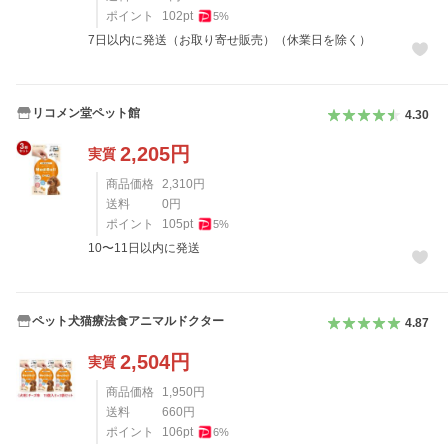
ポイント
102
pt
5
%
7日以内に発送（お取り寄せ販売）（休業日を除く）
リコメン堂ペット館
4.30
2,205
円
実質
商品価格
2,310
円
送料
0
円
ポイント
105
pt
5
%
10〜11日以内に発送
ペット犬猫療法食アニマルドクター
4.87
2,504
円
実質
商品価格
1,950
円
送料
660
円
ポイント
106
pt
6
%