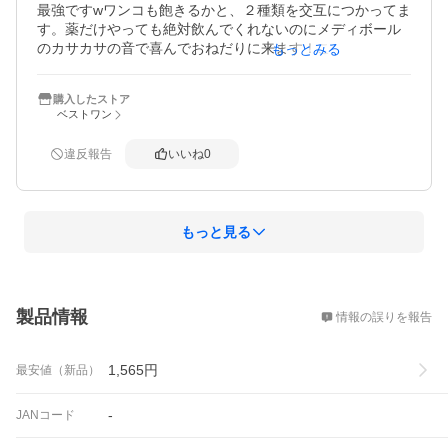
最強ですwワンコも飽きるかと、２種類を交互につかってま
す。薬だけやっても絶対飲んでくれないのにメディボール
のカサカサの音で喜んでおねだりに来ます！こちらが何処
もっとみる
よりもコスパよかったので助かってます。またリピします
購入したストア
ベストワン
違反報告
いいね
0
もっと見る
概要
製品情報
情報の誤りを報告
1,565
円
最安値（新品）
-
JANコード