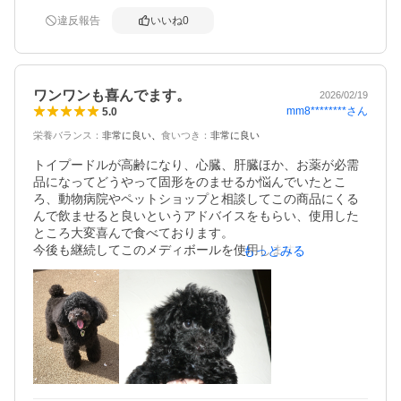
スなく投薬できるので助かっています。
違反報告
いいね
0
ワンワンも喜んでます。
2026/02/19
mm8********
さん
5.0
栄養バランス
：
非常に良い
食いつき
：
非常に良い
トイプードルが高齢になり、心臓、肝臓ほか、お薬が必需
品になってどうやって固形をのませるか悩んでいたとこ
ろ、動物病院やペットショップと相談してこの商品にくる
んで飲ませると良いというアドバイスをもらい、使用した
ところ大変喜んで食べております。

今後も継続してこのメディボールを使用します。大変良い
もっとみる
商品ですが、価格が高いので検討していた時にこのショッ
プを知り購入させていただきました。良いお店に出会いあ
りがとうございました。