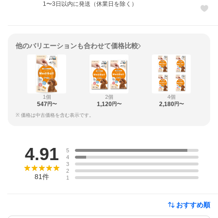
1〜3日以内に発送（休業日を除く）
他のバリエーションも合わせて価格比較
1個
2個
4個
547
1,120
2,180
円〜
円〜
円〜
※ 価格は中古価格を含む表示です。
レビュー
4.91
5
4
3
2
81
件
1
おすすめ順