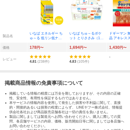
いなば エネルギー ち
いなば ちゅ～るポケ
ドギーマン 
製品名
ゅ～る 低リン低ナト
ット とりささみ（10g
品 アキレス
リウム とりささみ（1
×20袋）×1個
ク 100g×1個
178
1,694
1,430
4g×50本）×1個
価格
円〜
円〜
円〜
-
レビュー
4.81
(
238
件)
4.83
(
105
件)
掲載商品情報の免責事項について
掲載している情報の精度には万全を期しておりますが、その内容の正確
性、安全性、有用性を保証するものではありません。
本サービスの情報内容を使用して発生した損害や不利益に関して、直接
的・間接的あるいは損害の程度によらず、 LINEヤフー株式会社、情報提
供会社各社および商品販売店舗各社は一切の責任を負いません。
製品に関しましては製造元へお問い合わせください。購入に際しての質
問、各店舗サービスの内容、価格、販売開始日等に関しましては各店舗へ
お問い合わせください。