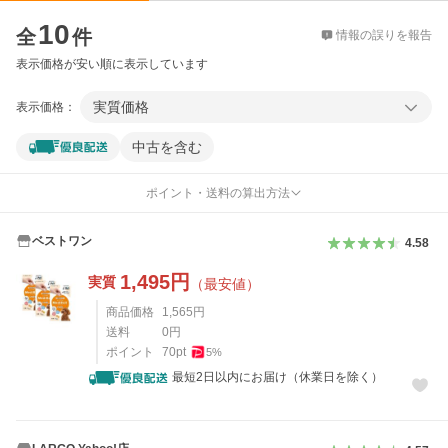
価格比較
10
全
件
情報の誤りを報告
表示価格が安い順に表示しています
実質価格
表示価格：
中古を含む
ポイント・送料の算出方法
ベストワン
4.58
1,495
円
実質
（最安値）
商品価格
1,565
円
送料
0
円
ポイント
70
pt
5
%
最短2日以内にお届け（休業日を除く）