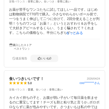
栄養バランス
：
非常に良い
食いつき
：
非常に良い
お薬が苦手なワンコたちに試してほしい一品です。はじめ
は動物病院で770円で購入。小さなやわらかいボール状で、
一つをうまく伸ばして二つに分けて、2回分使えることが判
明！うちのワンは「お薬！」というとおすわり＆お手をし
て大好きアピールするくらい、うまく騙されて？くれま
す。こちらの価格なら、半分にちぎらず一つに薬をくるん
もっとみる
であげられます。ケチな話ですみません。とにかく好きで
す。
購入したストア
ベストワン
違反報告
いいね
0
食いつきいいです！
2026/04/24
coo********
さん
5.0
栄養バランス
：
普通
食いつき
：
非常に良い
カイカイ持ちの子と、お腹が弱い子がいて毎日薬を飲ませ
るのに重宝してます！チーズも割と粘り気と言うか‥ボロボ
ロならずに薬が包みやすいです。さつまいもは私の中では