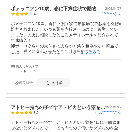
ポメラニアン10歳、春に下痢症状で動物…
2026/04/27
kcf********
さん
4.0
ポメラニアン10歳、春に下痢症状で動物病院でお薬を3種類
処方されました。いつも薬を内服させるのに一苦労してい
ました。犬友に相談したところメディポールを紹介されて
早速購入！

卵ボーロぐらいの大きさの柔らかく薬を包みやすい商品で
した。愛犬に食べさせたところ吐き出すことなくパクりと
もっとみる
摂取してくれました。今までの苦労はなんだったんだろう
と思うぐらいでした。

購入したストア
先日動物病院に来院したところ受付にメディボールが販売
ベストワン
されてました。病院でもオススメしているんだなと思い迷
わず商品追加して購入しました。
違反報告
いいね
0
アトピー持ちの子ですアトピカという薬を…
2024/01/17
mas********
さん
5.0
アトピー持ちの子です　アトピカという薬を4日に一回飲ま
せないとダメなんです　でもうちの子匂いがダメなのか全