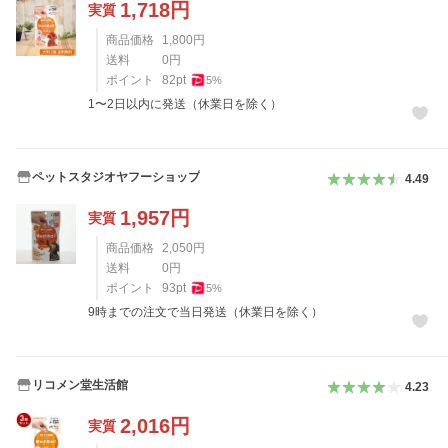
1,718
円
実質
商品価格
1,800
円
送料
0
円
ポイント
82
pt
5
%
1〜2日以内に発送（休業日を除く）
ペットスタジオヤフーショップ
4.49
1,957
円
実質
商品価格
2,050
円
送料
0
円
ポイント
93
pt
5
%
9時までの注文で当日発送（休業日を除く）
リコメン堂生活館
4.23
2,016
円
実質