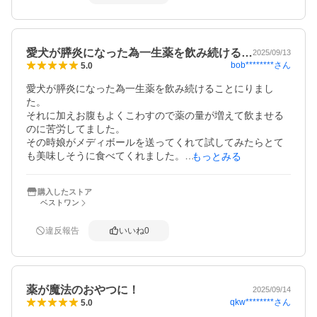
愛犬が膵炎になった為一生薬を飲み続ける…
2025/09/13
bob********
さん
5.0
愛犬が膵炎になった為一生薬を飲み続けることにりまし
た。

それに加えお腹もよくこわすので薬の量が増えて飲ませる
のに苦労してました。

その時娘がメディボールを送ってくれて試してみたらとて
も美味しそうに食べてくれました。

もっとみる
カボチャなどにくるんだ時は薬だけ出してしまってました
がメディボールは噛んでも薬を出す事もなく食べてくれま
購入したストア
す。

ベストワン
投薬のストレスがなくなりました。

また購入したいと思います。
違反報告
いいね
0
薬が魔法のおやつに！
2025/09/14
qkw********
さん
5.0