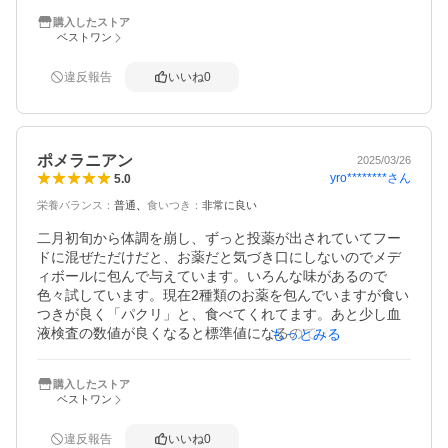
購入したストア
ベストワン
違反報告
いいね
0
ポメラニアン
2025/03/26
yro********
さん
5.0
栄養バランス
：
普通
食いつき
：
非常に良い
二月初旬から体調を崩し、ずっと投薬が出されていてフー
ドに混ぜただけだと、お薬だと気づき口にしないのでメデ
ィボールに包んで与えています。いろんな味があるので
色々試しています。現在2種類のお薬を包んでいますが食い
つきが良く「パクリ」と、食べてくれてます。あと少し血
液検査の数値が良くなると標準値になるのでメディボール
もっとみる
は手放せません。薬がまだ必要なら再度メディボールを購
入したいと思います。
購入したストア
ベストワン
違反報告
いいね
0