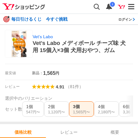
i
毎日引けるくじ 今すぐ挑戦
ログイン
Vet's Labo
Vet's Labo メディボール チーズ味 犬
用 15個入×3個 犬用おやつ、ガム
1,565
最安値
新品：
円
（
81
件
）
レビュー
4.91
選択中のバリエーション
1個
2個
3個
4個
6個
セット数
547
円〜
1,120
円〜
1,565
円〜
2,180
円〜
3,361
円
レビュー
概要
価格比較