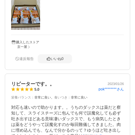
後も引き続き注文させていただきます。
購入したストア
京一屋
違反報告
いいね
0
リピーターです。。
2023/01/26
pok********
さん
5.0
栄養バランス
：
非常に良い
食いつき
：
非常に良い
対応も速いので助かります。。うちのダックスは薬だと察
知して、スライスチーズに包んでも何で誤魔化しても必ず
吐き出すほどある意味凄いダックスで、もう病気したとき
は薬をどうやって誤魔化すのか毎回難儀してきました。肉
に埋め込んでも、なんで分かるのって？ゆうほど吐き出し