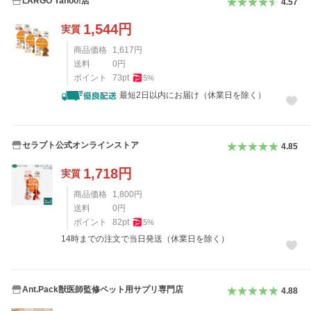
LARGO Yahoo!店
4.57
1,544
円
実質
商品価格
1,617
円
送料
0
円
ポイント
73
pt
5
%
最短2日以内にお届け（休業日を除く）
セラプト公式オンラインストア
4.85
1,718
円
実質
商品価格
1,800
円
送料
0
円
ポイント
82
pt
5
%
14時までの注文で当日発送（休業日を除く）
Ant.Pack獣医師監修ペット用サプリ専門店
4.88