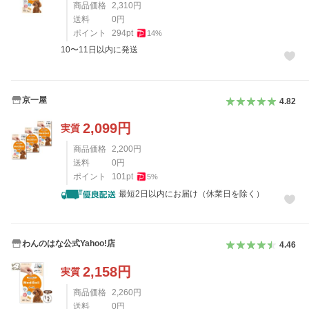
商品価格
2,310
円
送料
0
円
ポイント
294
pt
14
%
10〜11日以内に発送
京一屋
4.82
2,099
円
実質
商品価格
2,200
円
送料
0
円
ポイント
101
pt
5
%
最短2日以内にお届け（休業日を除く）
わんのはな公式Yahoo!店
4.46
2,158
円
実質
商品価格
2,260
円
送料
0
円