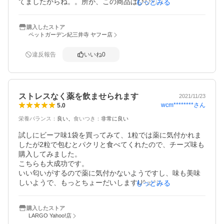
てましたからね。。所が、この商品はびびりましたわ。。
もっとみる
普通に薬埋め込んで、普通に食べるんです。。今までの苦
労は本間に何だったのか。。非常に、こんな商品考案した
購入したストア
人を尊敬してます。。
ペットガーデン紀三井寺 ヤフー店
違反報告
いいね
0
ストレスなく薬を飲ませられます
2021/11/23
wcm********
さん
5.0
栄養バランス
：
良い
食いつき
：
非常に良い
試しにビーフ味1袋を買ってみて、1粒では薬に気付かれま
したが2粒で包むとパクリと食べてくれたので、チーズ味も
購入してみました。

こちらも大成功です。

いい匂いがするので薬に気付かないようですし、味も美味
しいようで、もっとちょーだいしますU^ェ^U

もっとみる
大好きな桃やバナナに薬を埋めても気付かれて失敗し、仕
購入したストア
方なく無理矢理飲ませると吐いてしまってかわいそうな思
LARGO Yahoo!店
いをしていたのですが、メディボールならお互いにストレ