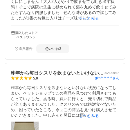
く口にしません！大人2人がかりで飲ませても吐き出す状
態！そこで病院の先生に勧められて薬を丸めて飲ませてみ
たらすんなり内服しました　色んな味があるので試してみ
ましたが1番のお気に入りはチーズ味でした♪ 味により硬め
もっとみる
のものとパサパサ感があるものやベタベタしているものな
どあって薬を丸めにくいものがあります　チーズ味は丸め
購入したストア
るのにも丁度良い感じです　でもこれはその子の好みです
ベストワン
ね！
違反報告
いいね
3
昨年から毎日クスリを飲まないといけない…
2021/09/18
gka********
さん
5.0
昨年から毎日クスリを飲まないといけない状況になってし
まい、ペットショップでこの商品を見つけて利用させても
らっていました。ある時、買いに行くと、売り切れで商品
が全くありませんでした。クスリのみでは絶対食べないた
め、困っていたところ、今回この商品を見つけ購入させて
いただきました。申し込んだ翌日には届いたので助かりま
もっとみる
した。余程体調の悪い時を除いて、この商品に包むとため
らいなくパクッと食べます。大変ありがたい商品です。今