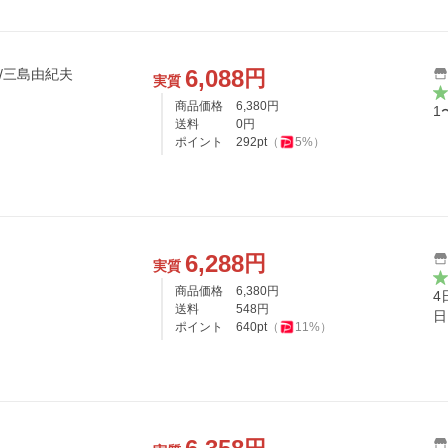
6,088
円
9/三島由紀夫
実質
商品価格
6,380
円
1
送料
0
円
ポイント
292
pt
（
5
%）
6,288
円
実質
商品価格
6,380
円
4
送料
548
円
日
ポイント
640
pt
（
11
%）