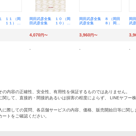
集 １１ （岡
岡田武彦全集 １０ （岡
岡田武彦全集 ８ （岡田
岡田
 １１） 岡
田武彦全集 １０） 岡
武彦全集 ８） 岡田
武
田武彦／著
武彦／著
武
4,070
3,960
3,9
円〜
円〜
-
-
-
その内容の正確性、安全性、有用性を保証するものではありません。
関して、直接的・間接的あるいは損害の程度によらず、 LINEヤフー
入に際しての質問、各店舗サービスの内容、価格、販売開始日等に関し
カートをご確認ください。