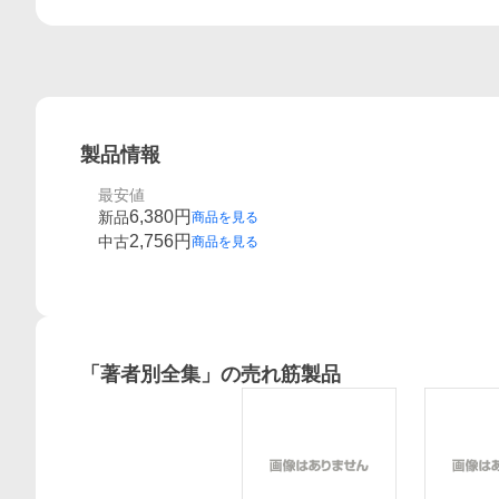
製品情報
最安値
6,380
円
新品
商品を見る
2,756
円
中古
商品を見る
「
著者別全集
」の売れ筋製品