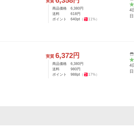
6,358
円
実質
商品価格
6,380
円
4
送料
618
円
日
ポイント
640
pt
（
11
%）
6,372
円
実質
商品価格
6,380
円
4
送料
980
円
日
ポイント
988
pt
（
17
%）