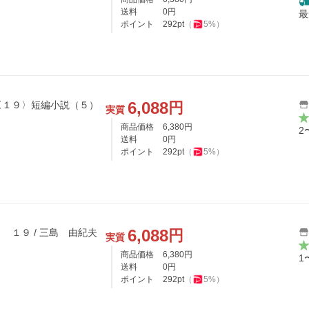
送料
0
円
最
ポイント
292
pt
（
5
%）
6,088
円
〈１９〉短編小説（５）
実質
商品価格
6,380
円
2
送料
0
円
ポイント
292
pt
（
5
%）
6,088
円
１９ / 三島 由紀夫
実質
商品価格
6,380
円
1
送料
0
円
ポイント
292
pt
（
5
%）