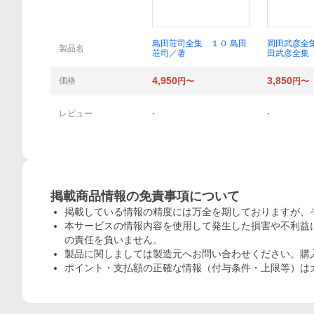
概要
島田荘司全集 １０ 島田
岡田武彦全
製品名
荘司／著
田武彦全集
田武彦／著
4,950
3,850
価格
円〜
円〜
レビュー
-
-
掲載商品情報の免責事項について
掲載している情報の精度には万全を期しておりますが、
本サービスの情報内容を使用して発生した損害や不利益に
の責任を負いません。
製品に関しましては製造元へお問い合わせください。購
ポイント・支払額の正確な情報（付与条件・上限等）は