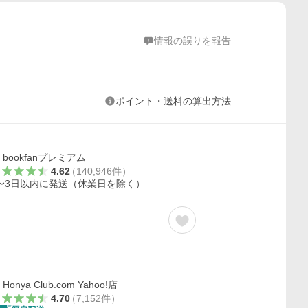
情報の誤りを報告
ポイント・送料の算出方法
bookfanプレミアム
4.62
（
140,946
件
）
〜3日以内に発送（休業日を除く）
Honya Club.com Yahoo!店
4.70
（
7,152
件
）