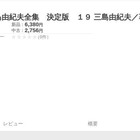
島由紀夫全集 決定版 １９ 三島由紀夫／
6,380
新品：
円
2,756
中古：
円
ー
（
0
件
）
レビュー
概要