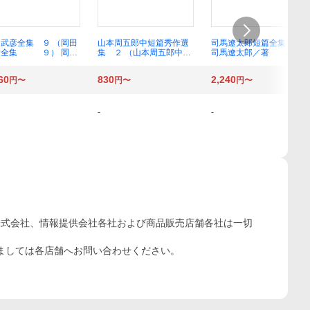
武彦全集 ９ （岡田
山本周五郎中短篇秀作選
司馬遼太郎短篇全集 ７
彦全集 ９） 岡田
集 ２ （山本周五郎中短
司馬遼太郎／著
彦／著
篇秀作選集 ２） 山
本周五郎／著 竹添敦子
60
830
2,240
円〜
円〜
円〜
／監修
-
-
株式会社、情報提供会社各社および商品販売店舗各社は一切
ましては各店舗へお問い合わせください。