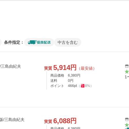
条件指定：
中古を含む
5,914
円
9/三島由紀夫
実質
（最安値）
商品価格
6,380
円
1
送料
0
円
ポイント
466
pt
（
8
%）
6,088
円
版/三島由紀夫
実質
商品価格
6,380
円