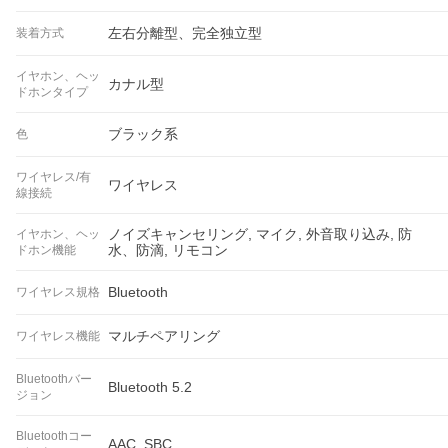
左右分離型、完全独立型
装着方式
イヤホン、ヘッ
カナル型
ドホンタイプ
ブラック系
色
ワイヤレス/有
ワイヤレス
線接続
ノイズキャンセリング, マイク, 外音取り込み, 防
イヤホン、ヘッ
水、防滴, リモコン
ドホン機能
Bluetooth
ワイヤレス規格
マルチペアリング
ワイヤレス機能
Bluetoothバー
Bluetooth 5.2
ジョン
Bluetoothコー
AAC, SBC