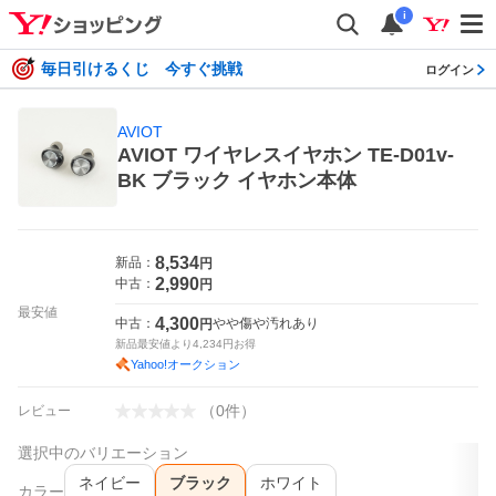
i
毎日引けるくじ 今すぐ挑戦
ログイン
AVIOT
AVIOT ワイヤレスイヤホン TE-D01v-
BK ブラック イヤホン本体
8,534
新品：
円
2,990
中古：
円
最安値
4,300
中古：
やや傷や汚れあり
円
新品最安値より
4,234
円お得
Yahoo!オークション
（
0
件
）
レビュー
選択中のバリエーション
ネイビー
ブラック
ホワイト
カラー