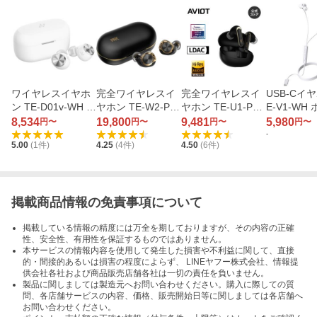
ワイヤレスイヤホ
完全ワイヤレスイ
完全ワイヤレスイ
USB-Cイヤ
ン TE-D01v-WH ホ
ヤホン TE-W2-PN
ヤホン TE-U1-PNK
E-V1-WH
ワイト
K ピエール中野コ
（ピヤホン9）
8,534
19,800
9,481
5,980
円〜
円〜
円〜
円〜
ラボモデル
-
5.00
(
1
件)
4.25
(
4
件)
4.50
(
6
件)
掲載商品情報の免責事項について
掲載している情報の精度には万全を期しておりますが、その内容の正確
性、安全性、有用性を保証するものではありません。
本サービスの情報内容を使用して発生した損害や不利益に関して、直接
的・間接的あるいは損害の程度によらず、 LINEヤフー株式会社、情報提
供会社各社および商品販売店舗各社は一切の責任を負いません。
製品に関しましては製造元へお問い合わせください。購入に際しての質
問、各店舗サービスの内容、価格、販売開始日等に関しましては各店舗へ
お問い合わせください。