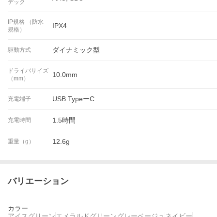
デック
IP規格 （防水
IPX4
規格）
ダイナミック型
駆動方式
ドライバサイズ
10.0mm
（mm）
USB TypeーC
充電端子
1.5時間
充電時間
12.6g
重量（g）
バリエーション
カラー
アイスグリーン
エメラルドグリーン
グレーベージュ
ネイビー