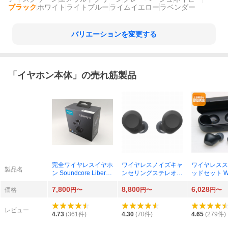
ブラック
ホワイト
ライトブルー
ライムイエロー
ラベンダー
バリエーションを変更する
「
イヤホン本体
」の売れ筋製品
完全ワイヤレスイヤホ
ワイヤレスノイズキャ
ワイヤレスス
製品名
ン Soundcore Liberty
ンセリングステレオヘ
ッドセット WF
5 A3957N11 ミッドナ
ッドセット WF-C710
（B） ブラ
7,800
8,800
6,028
イトブラック
N（B） ブラック
価格
円〜
円〜
円〜
レビュー
4.73
(
361
件)
4.30
(
70
件)
4.65
(
279
件)