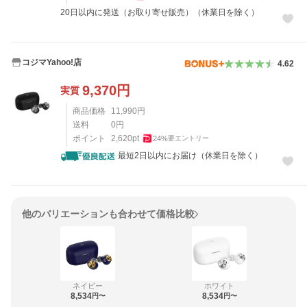
20日以内に発送（お取り寄せ販売）（休業日を除く）
コジマYahoo!店
4.62
9,370
円
実質
商品価格
11,990
円
送料
0
円
ポイント
2,620
pt
24
%
要エントリー
最短2日以内にお届け（休業日を除く）
他のバリエーションも合わせて価格比較
ネイビー
ホワイト
8,534
8,534
円〜
円〜