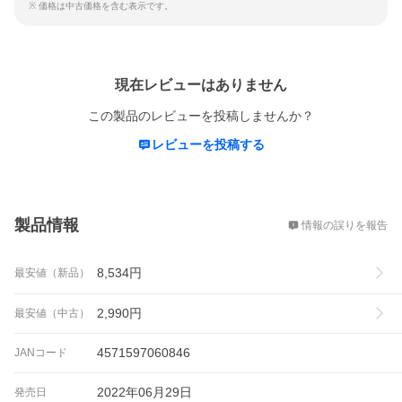
※ 価格は中古価格を含む表示です。
レビュー
現在レビューはありません
この製品のレビューを投稿しませんか？
レビューを投稿する
概要
製品情報
情報の誤りを報告
8,534
円
最安値（新品）
2,990
円
最安値（中古）
4571597060846
JANコード
2022年06月29日
発売日