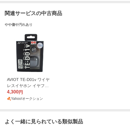
関連サービスの中古商品
やや傷や汚れあり
AVIOT TE-D01v ワイヤ
レスイヤホン イヤフォ
ン 黒 ブラック 箱付き
4,300
円
通電確認済 動作確認済 /
Yahoo!オークション
MW ■GY35 その他
よく一緒に見られている類似製品