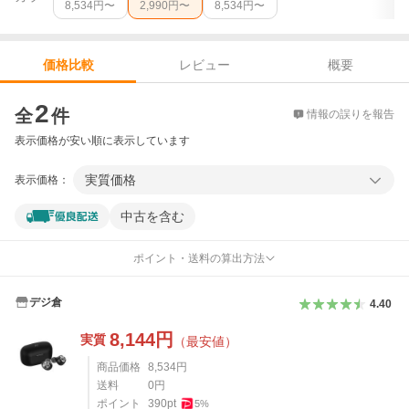
8,534
円〜
2,990
円〜
8,534
円〜
レビュー
概要
価格比較
価格比較
2
全
件
情報の誤りを報告
表示価格が安い順に表示しています
実質価格
表示価格：
中古を含む
ポイント・送料の算出方法
デジ倉
4.40
8,144
円
実質
（最安値）
商品価格
8,534
円
送料
0
円
ポイント
390
pt
5
%