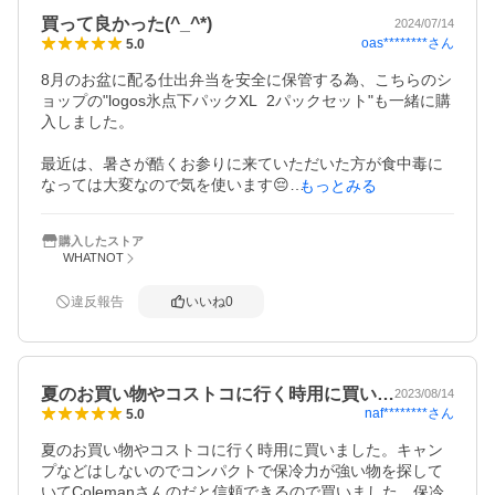
買って良かった(^_^*)
2024/07/14
oas********
さん
5.0
8月のお盆に配る仕出弁当を安全に保管する為、こちらのシ
ョップの"logos氷点下パックXL  2パックセット"も一緒に購
入しました。

最近は、暑さが酷くお参りに来ていただいた方が食中毒に
なっては大変なので気を使います😔

もっとみる
会食はまた最近コロナなどの感染症が増えている為やめて
仕出し弁当を持ち帰っていただくようにしました。

購入したストア
WHATNOT
耐久性は分かりませんが、機能性はColemanというブラン
ドを信用しています、使用しない時は折り畳んでおけます
違反報告
いいね
0
し、災害時の備えとして冷蔵庫替わりにもなるし買って良
かったです（╹◡╹）
夏のお買い物やコストコに行く時用に買い…
2023/08/14
naf********
さん
5.0
夏のお買い物やコストコに行く時用に買いました。キャン
プなどはしないのでコンパクトで保冷力が強い物を探して
いてColemanさんのだと信頼できるので買いました。保冷