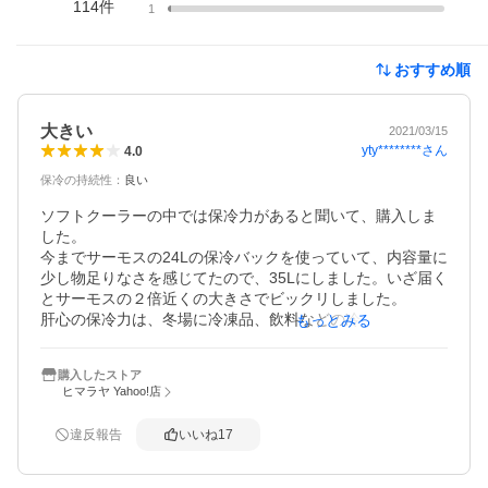
114
件
1
おすすめ順
大きい
2021/03/15
yty********
さん
4.0
保冷の持続性
：
良い
ソフトクーラーの中では保冷力があると聞いて、購入しま
した。

今までサーモスの24Lの保冷バックを使っていて、内容量に
少し物足りなさを感じてたので、35Lにしました。いざ届く
とサーモスの２倍近くの大きさでビックリしました。

肝心の保冷力は、冬場に冷凍品、飲料などの冷蔵品を保冷
もっとみる
剤多数で冷やしながら一泊旅行に持って行き、現地でいろ
いろ出し入れしながら使用して帰宅した時点では、底に入
購入したストア
れていた保冷剤が２つくらい半分凍ったままで残っていま
ヒマラヤ Yahoo!店
した。

前評判ほどでは無いですが、今まで家に帰るまで保冷剤が
違反報告
いいね
17
凍っていたことはなかったので、性能は良いのかな？と思
ってます。

夏に本領発揮してくれることを期待してます。