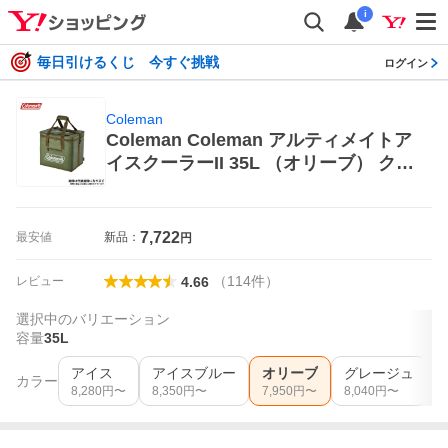
i
毎日引けるくじ 今すぐ挑戦
ログイン
Coleman
Coleman Coleman アルティメイトア
イスクーラーII 35L （オリーブ） クー
ラーバッグ、保冷バッグ
7,722
最安値
新品：
円
（
114
件
）
レビュー
4.66
選択中のバリエーション
容量
35L
アイス
アイスブルー
オリーブ
グレージュ
カラー
8,280
円〜
8,350
円〜
7,950
円〜
8,040
円〜