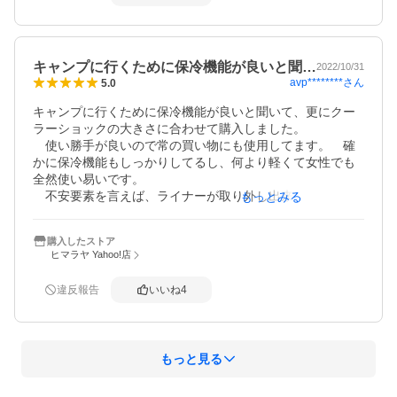
キャンプに行くために保冷機能が良いと聞…
2022/10/31
avp********
さん
5.0
キャンプに行くために保冷機能が良いと聞いて、更にクー
ラーショックの大きさに合わせて購入しました。

　使い勝手が良いので常の買い物にも使用してます。　確
かに保冷機能もしっかりしてるし、何より軽くて女性でも
全然使い易いです。

　不安要素を言えば、ライナーが取り外し出来て洗えるの
もっとみる
は良いのですが、何回か使用していると装着部分がどうな
るか…かな。
購入したストア
ヒマラヤ Yahoo!店
違反報告
いいね
4
もっと見る