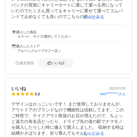
バックの背面にキャリーカートに通して運べる用になって
いたのでたくさん買ってもキャリーに乗せて運べてゴムバ
ンドで止めなくても良いのでこちらの商品を選びました。
もっとみる
もちろん保冷力もしっかりしていて保冷剤をきちんと入れ
ていれば厚みもあるので安心でした♪ただ厚みがあるので畳
購入した商品
んだ時でも思ったより大きいです。w
カラー/-、サイズ/選択してください
購入したストア
アルペングループヤフー店
違反報告
いいね
2
いいね
2022/07/28
oos********
さん
5.0
デザインはかっこいいです！ まだ使用しておりませんが、
アウトドアのブランドなので機能性は信頼してます。 この
ご時世で、テイクアウト取扱のお店が増えたので、ちょっ
と遠方の有名店だったり、ドライブ先の道の駅でナマモノ
を購入したりした時に備えて購入しました。 収納する時は
結構かさばります。折り畳んでもそんなにコンパクトには
もっとみる