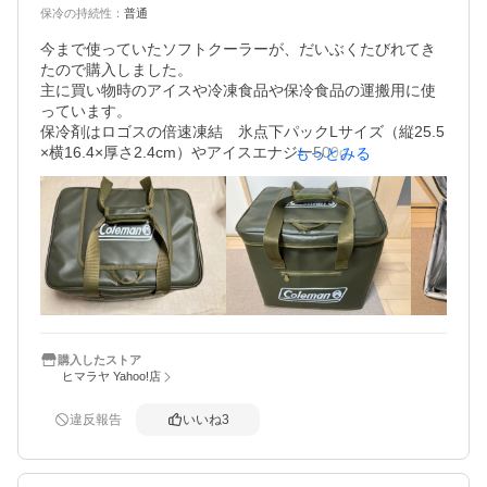
保冷の持続性
：
普通
今まで使っていたソフトクーラーが、だいぶくたびれてき
たので購入しました。

主に買い物時のアイスや冷凍食品や保冷食品の運搬用に使
っています。

保冷剤はロゴスの倍速凍結　氷点下パックLサイズ（縦25.5
×横16.4×厚さ2.4cm）やアイスエナジー500g（縦24.5×横1
もっとみる
7.0×厚さ3.0cm）等を保冷するものに合わせて、使用する
数を調整しています。

スーパー等での買い物ならよっぽど買いすぎ無ければ充分
入ります。

色もオリーブ色で落ち着いていていい感じです。

ソフトクーラーなので折り畳めますが、普段の買い物で使
うので、折り畳まずにそのままにしています。
購入したストア
ヒマラヤ Yahoo!店
違反報告
いいね
3