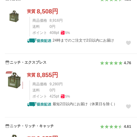
8,508
円
実質
商品価格
8,916
円
送料
0
円
ポイント
408
pt
5
%
24時までのご注文で2日以内にお届け
ニッチ・エクスプレス
4.76
8,855
円
実質
商品価格
9,280
円
送料
0
円
ポイント
425
pt
5
%
最短2日以内にお届け（休業日を除く）
ニッチ・リッチ・キャッチ
4.61