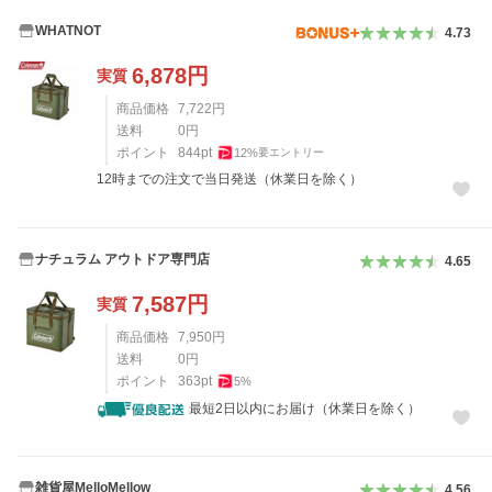
WHATNOT
4.73
6,878
円
実質
商品価格
7,722
円
送料
0
円
ポイント
844
pt
12
%
要エントリー
12時までの注文で当日発送（休業日を除く）
ナチュラム アウトドア専門店
4.65
7,587
円
実質
商品価格
7,950
円
送料
0
円
ポイント
363
pt
5
%
最短2日以内にお届け（休業日を除く）
雑貨屋MelloMellow
4.56