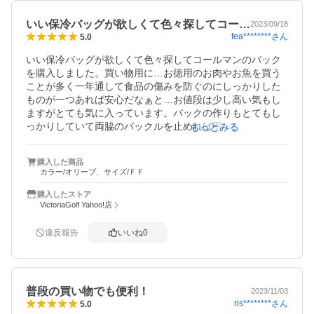
いい保冷バッグが欲しくて色々探してコー…
2023/09/18
fea********
さん
5.0
いい保冷バッグが欲しくて色々探してコールマンのバック
を購入しました。買い物用に…お徳用のお肉やお魚を買う
ことが多く一年通して食品の傷みを防ぐのにしっかりした
ものが一つあれば安心だなぁと…お値段は少し高い気もし
ますがとても気に入っています。バックの作りもとてもし
っかりしていて両脇のバックルを止めれば平べったくコン
もっとみる
パクトになり持ち運びにも便利です。チャックを開けると
保冷剤を入れられるようになっていて側面４箇所保冷剤が
購入した商品
入りマジックテープで止めて中央に買い物した物が入りま
カラー/オリーブ、サイズ/ＦＦ
す。さすがコールマンです。保冷効果もとても良く買って
良かったと思います。大事に使いたいと思います。オスス
購入したストア
メです。
VictoriaGolf Yahoo!店
違反報告
いいね
0
普段の買い物でも便利！
2023/11/03
ris********
さん
5.0