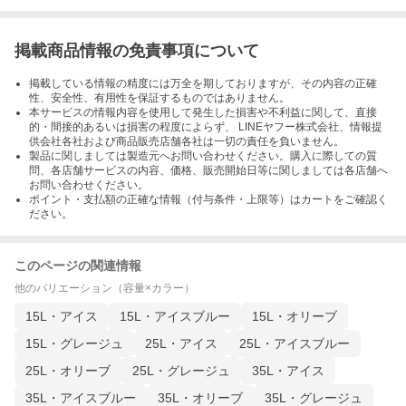
掲載商品情報の免責事項について
掲載している情報の精度には万全を期しておりますが、その内容の正確
性、安全性、有用性を保証するものではありません。
本サービスの情報内容を使用して発生した損害や不利益に関して、直接
的・間接的あるいは損害の程度によらず、 LINEヤフー株式会社、情報提
供会社各社および商品販売店舗各社は一切の責任を負いません。
製品に関しましては製造元へお問い合わせください。購入に際しての質
問、各店舗サービスの内容、価格、販売開始日等に関しましては各店舗へ
お問い合わせください。
ポイント・支払額の正確な情報（付与条件・上限等）はカートをご確認く
ださい。
このページの関連情報
他のバリエーション（容量×カラー）
15L・アイス
15L・アイスブルー
15L・オリーブ
15L・グレージュ
25L・アイス
25L・アイスブルー
25L・オリーブ
25L・グレージュ
35L・アイス
35L・アイスブルー
35L・オリーブ
35L・グレージュ