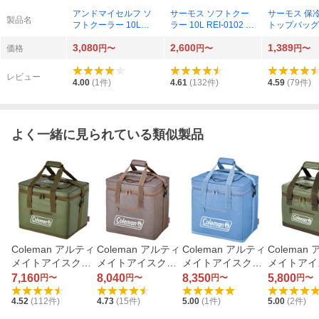
アンドマイセルフ ソ
サーモス ソフトクー
サーモス 保
製品名
フトクーラー 10L
ラー 10L REI-0102 B
トップバッグ 5
（ベージュ）
K-C（ブラックカモフ
005 BK （
3,080
2,600
1,389
ラージュ）
1個
価格
円〜
円〜
円〜
レビュー
4.00
(
1
件)
4.61
(
132
件)
4.59
(
79
件)
よく一緒に見られている類似製品
Coleman アルティ
Coleman アルティ
Coleman アルティ
Coleman
メイトアイスクー
メイトアイスクー
メイトアイスクー
メイトアイ
ラーII 25L （オリ
ラーII 35L （グレ
ラーII 35L（アイス
ラーII 15
7,160
8,040
8,350
5,800
円〜
円〜
円〜
円〜
ーブ）
ージュ）
ブルー）
ブ）
4.52
(
112
件)
4.73
(
15
件)
5.00
(
1
件)
5.00
(
2
件)