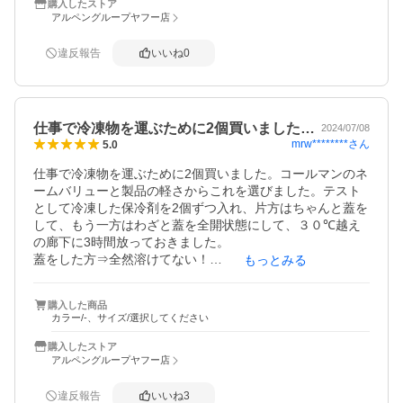
購入したストア
アルペングループヤフー店
違反報告
いいね
0
仕事で冷凍物を運ぶために2個買いました…
2024/07/08
mrw********
さん
5.0
仕事で冷凍物を運ぶために2個買いました。コールマンのネ
ームバリューと製品の軽さからこれを選びました。テスト
として冷凍した保冷剤を2個ずつ入れ、片方はちゃんと蓋を
して、もう一方はわざと蓋を全開状態にして、３０℃越え
の廊下に3時間放っておきました。

蓋をした方⇒全然溶けてない！

もっとみる
蓋全開の方⇒全然溶けてない！！ビックリの結果でし
た！！！
購入した商品
カラー/-、サイズ/選択してください
購入したストア
アルペングループヤフー店
違反報告
いいね
3