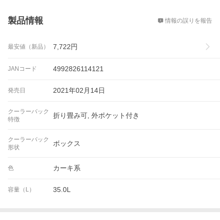
概要
製品情報
情報の誤りを報告
7,722
円
最安値（新品）
4992826114121
JANコード
2021年02月14日
発売日
クーラーバック
折り畳み可, 外ポケット付き
特徴
クーラーバック
ボックス
形状
カーキ系
色
35.0L
容量（L）