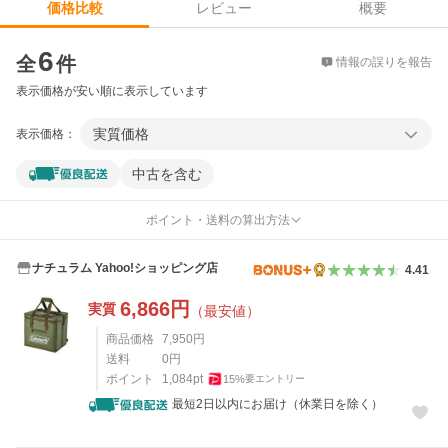
レビュー
概要
価格比較
価格比較
6
全
件
情報の誤りを報告
表示価格が安い順に表示しています
実質価格
表示価格：
中古を含む
ポイント・送料の算出方法
ナチュラム Yahoo!ショッピング店
4.41
6,866
円
実質
（最安値）
商品価格
7,950
円
送料
0
円
ポイント
1,084
pt
15
%
要エントリー
最短2日以内にお届け（休業日を除く）