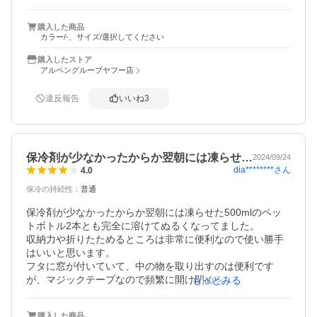
なりませんでした。でも、それだけ保冷力が優れていると
購入した商品
カラー/-、サイズ/選択してください
購入したストア
アルペングループヤフー店
違反報告
いいね
3
保冷剤が少なかったからか翌朝には凍らせ…
2024/09/24
dia********
さん
4.0
保冷の持続性
：
普通
保冷剤が少なかったからか翌朝には凍らせた500mlのペッ
トボトル2本とも完全に溶けてぬるくなってました。

収納力や折りたためるところは非常に便利なので使い勝手
はいいと思います。

フタに窓が付いていて、中の物を取り出すのは便利です
が、マジックテープなので頻繁に開け閉めをすると早々に
もっとみる
壊れてしまいそうなくらいマジックテープが強力です。

ファスナー等にしてもらえると耐久力も上がるのになと思
購入した商品