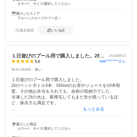
いました。
カラー/-、サイズ/選択してください
購入したストア
アルペングループヤフー店
違反報告
いいね
0
１日遊びのプール用で購入しました。2ℓ…
2023/08/13
saw********
さん
5.0
保冷の持続性
：
良い
１日遊びのプール用で購入しました。

2ℓのペットボトル3本、500mlのお茶やジュースを10本程
度、その他お弁当を入れても、余裕の収納力でした。

冷凍した2ℓの水は、夜帰宅してもまだ氷が残っているほ
ど、保冷力も満足です。

もっとみる
ただ、入れれば入れるほど重くなりますが、しっかりとし
た作りで、壊れる事なく乗り切れました。

購入した商品
非常に良い品で満足です。
カラー/-、サイズ/選択してください