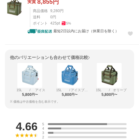
8,855
円
実質
商品価格
9,280
円
送料
0
円
ポイント
425
pt
5
%
最短2日以内にお届け（休業日を除く）
他のバリエーションも合わせて価格比較
15L
/
アイス
15L
/
アイスブルー
15L
/
オリーブ
5,800
5,800
5,800
円〜
円〜
円〜
※ 価格は中古価格を含む表示です。
レビュー
4.66
5
4
3
2