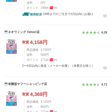
送料
0
円
ポイント
198
pt
5
%
24時までのご注文で2日以内にお届け
ネオウィング Yahoo!店
4.28
4,158
円
実質
商品価格
3,740
円
送料
589
円
ポイント
171
pt
5
%
2〜4日以内に発送（メーカー在庫）（休業日を除く）
有隣堂ヤフーショッピング店
4.73
4,369
円
実質
商品価格
3,740
円
送料
800
円
ポイント
171
pt
5
%