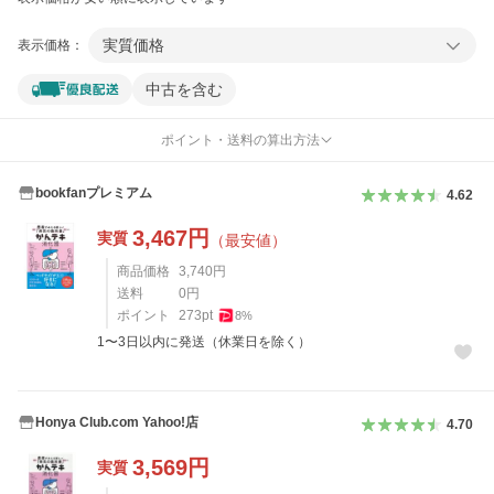
実質価格
表示価格：
中古を含む
ポイント・送料の算出方法
bookfanプレミアム
4.62
3,467
円
実質
（最安値）
商品価格
3,740
円
送料
0
円
ポイント
273
pt
8
%
1〜3日以内に発送（休業日を除く）
Honya Club.com Yahoo!店
4.70
3,569
円
実質