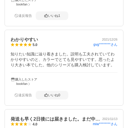
bookfan
違反報告
いいね
1
わかりやすい
2021/12/26
gvg********
さん
5.0
知りたい知識に辿り着きました。説明も工夫されていてわ
かりやすいのと、カラーでとても見やすいです。思ったよ
り大きい本でした。他のシリーズも購入検討しています。
購入したストア
bookfan
違反報告
いいね
0
発送も早く2日後には届きました。まだ中…
2021/11/13
miw********
さん
4.0