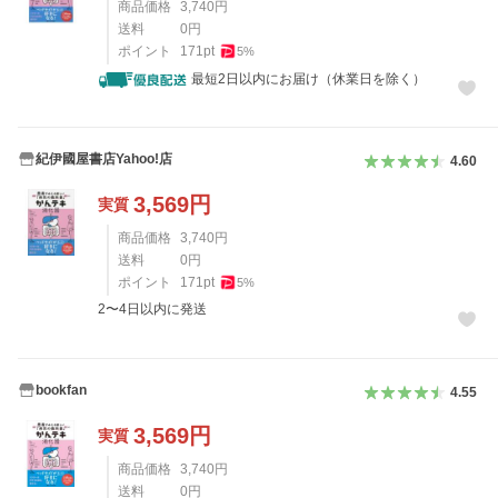
商品価格
3,740
円
送料
0
円
ポイント
171
pt
5
%
最短2日以内にお届け（休業日を除く）
紀伊國屋書店Yahoo!店
4.60
3,569
円
実質
商品価格
3,740
円
送料
0
円
ポイント
171
pt
5
%
2〜4日以内に発送
bookfan
4.55
3,569
円
実質
商品価格
3,740
円
送料
0
円