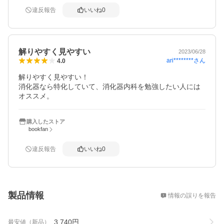
違反報告
いいね
0
解りやすく見やすい
2023/06/28
ari********
さん
4.0
解りやすく見やすい！

消化器なら特化していて、消化器内科を勉強したい人には
購入したストア
bookfan
違反報告
いいね
0
概要
製品情報
情報の誤りを報告
3,740
円
最安値（新品）