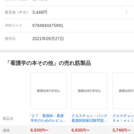
3,448
円
最安値（中古）
9784840475891
JANコード
2021年09月27日
発売日
「
看護学の本その他
」の売れ筋製品
’２７ 看護師・看護
クエスチョン・バンク
クエスチョン
製品名
学生のためのレビュー
看護師国家試験問題解
Ｓｅｌｅｃｔ
岡庭豊
説 ２０２７ 医療情
護師国家試
6,930
6,930
3,740
報科学研究所／編集
２０２７ 医
価格
円〜
円〜
円〜