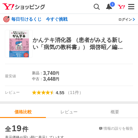
i
毎日引けるくじ 今すぐ挑戦
ログイン
かんテキ消化器 （患者がみえる新し
い「病気の教科書」） 畑啓昭／編
集 久保健太郎／編集 看護学の本そ
の他
3,740
新品：
円
最安値
3,448
中古：
円
（
11
件
）
レビュー
4.55
レビュー
概要
価格比較
価格比較
19
全
件
情報の誤りを報告
表示価格が安い順に表示しています