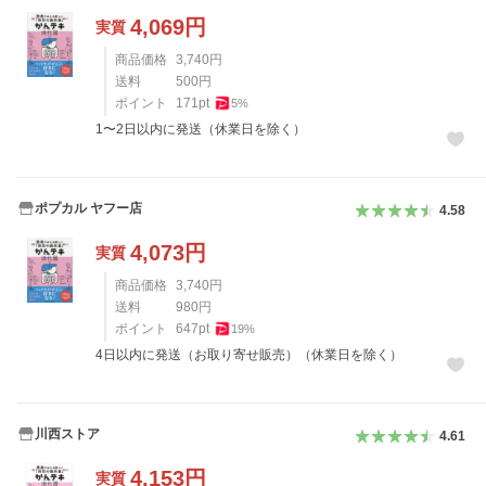
4,069
円
実質
商品価格
3,740
円
送料
500
円
ポイント
171
pt
5
%
1〜2日以内に発送（休業日を除く）
ポプカル ヤフー店
4.58
4,073
円
実質
商品価格
3,740
円
送料
980
円
ポイント
647
pt
19
%
4日以内に発送（お取り寄せ販売）（休業日を除く）
川西ストア
4.61
4,153
円
実質