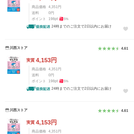
商品価格
4,351
円
送料
0
円
ポイント
198
pt
5
%
24時までのご注文で2日以内にお届け
川西ストア
4.61
4,153
円
実質
商品価格
4,351
円
送料
0
円
ポイント
198
pt
5
%
24時までのご注文で2日以内にお届け
川西ストア
4.61
4,153
円
実質
商品価格
4,351
円