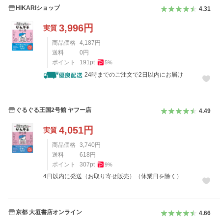
HIKARIショップ
4.31
3,996
円
実質
商品価格
4,187
円
送料
0
円
ポイント
191
pt
5
%
24時までのご注文で2日以内にお届け
ぐるぐる王国2号館 ヤフー店
4.49
4,051
円
実質
商品価格
3,740
円
送料
618
円
ポイント
307
pt
9
%
4日以内に発送（お取り寄せ販売）（休業日を除く）
京都 大垣書店オンライン
4.66