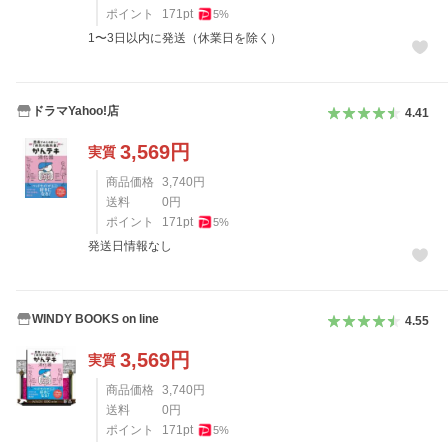
ポイント
171
pt
5
%
1〜3日以内に発送（休業日を除く）
ドラマYahoo!店
4.41
3,569
円
実質
商品価格
3,740
円
送料
0
円
ポイント
171
pt
5
%
発送日情報なし
WINDY BOOKS on line
4.55
3,569
円
実質
商品価格
3,740
円
送料
0
円
ポイント
171
pt
5
%