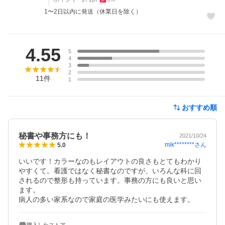
1〜2日以内に発送（休業日を除く）
レビュー
4.55
5
4
3
2
11
件
1
おすすめ順
秘書や事務方にも！
2021/10/24
mik********
さん
5.0
いいです！カラーなのもレイアウトの良さもとてもわかり
やすくて。看護ではなく秘書なのですが、いろんな科に回
されるので整形も持っています。事務の方にも良いと思い
ます。

病人の多い家系なので家庭の医学みたいにも使えます。
購入したストア