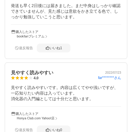
発送も早く2日後には届きました。まだ中身はしっかり確認
できていませんが、見た感じは意欲をかき立てる色で、し
っかり勉強していこうと思います。
購入したストア
bookfanプレミアム
違反報告
いいね
1
見やすく読みやすい
2022/07/23
far********
さん
4.0
見やすく読みやすいです。内容は広くてやや浅いですが、
一応知りたい内容は入っています。

消化器の入門編としては十分だと思います。
購入したストア
Honya Club.com Yahoo!店
違反報告
いいね
0