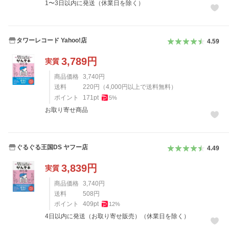
1〜3日以内に発送（休業日を除く）
タワーレコード Yahoo!店
4.59
3,789
円
実質
商品価格
3,740
円
送料
220
円
（
4,000
円以上で送料無料）
ポイント
171
pt
5
%
お取り寄せ商品
ぐるぐる王国DS ヤフー店
4.49
3,839
円
実質
商品価格
3,740
円
送料
508
円
ポイント
409
pt
12
%
4日以内に発送（お取り寄せ販売）（休業日を除く）