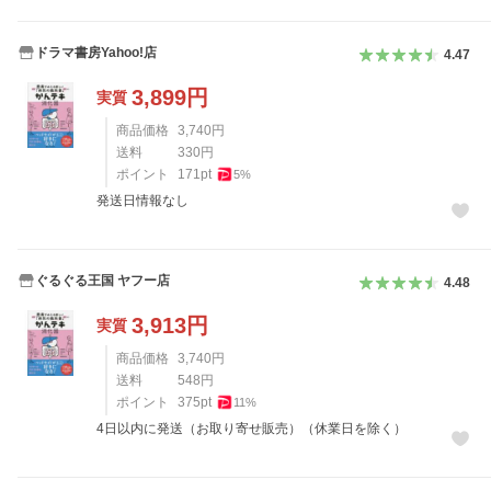
ドラマ書房Yahoo!店
4.47
3,899
円
実質
商品価格
3,740
円
送料
330
円
ポイント
171
pt
5
%
発送日情報なし
ぐるぐる王国 ヤフー店
4.48
3,913
円
実質
商品価格
3,740
円
送料
548
円
ポイント
375
pt
11
%
4日以内に発送（お取り寄せ販売）（休業日を除く）