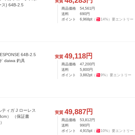
48,283
円
実質
) 64B-2.5
商品価格
54,561
円
送料
690
円
ポイント
6,968
pt
（
14
%）
要エントリー
49,118
円
PONSE 64B-2.5
実質
 daiwa 釣具
商品価格
47,200
円
送料
5,800
円
ポイント
3,882
pt
（
9
%）
要エントリー
49,887
円
ルティガ J ローレス
実質
93cm） （保証書
商品価格
53,812
円
可）
送料
990
円
ポイント
4,915
pt
（
10
%）
要エントリー