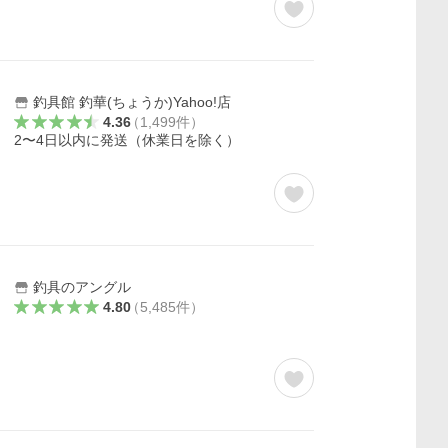
釣具館 釣華(ちょうか)Yahoo!店
4.36
（
1,499
件
）
2〜4日以内に発送（休業日を除く）
釣具のアングル
4.80
（
5,485
件
）