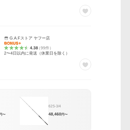
G.A.Fストア ヤフー店
4.38
（
99
件
）
2〜4日以内に発送（休業日を除く）
62S-3/4
48,460
円〜
円〜