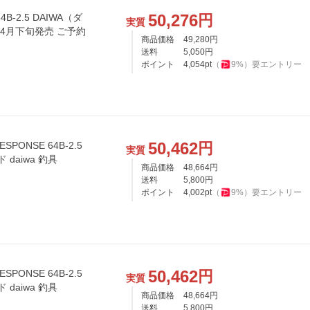
50,276
円
-2.5 DAIWA（ダ
実質
 4月下旬発売 ご予約
商品価格
49,280
円
送料
5,050
円
ポイント
4,054
pt
（
9
%）
要エントリー
50,462
円
PONSE 64B-2.5
実質
 daiwa 釣具
商品価格
48,664
円
送料
5,800
円
ポイント
4,002
pt
（
9
%）
要エントリー
50,462
円
PONSE 64B-2.5
実質
 daiwa 釣具
商品価格
48,664
円
送料
5,800
円