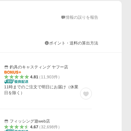
情報の誤りを報告
ポイント・送料の算出方法
釣具のキャスティング ヤフー店
4.81
（
11,903
件
）
11時までのご注文で明日にお届け（休業
日を除く）
フィッシング遊web店
4.67
（
32,698
件
）