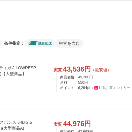
条件指定：
中古を含む
43,536
円
ガ J LOWRESP
実質
（最安値）
ース)【大型商品】
商品価格
49,280
円
送料
550
円
ポイント
6,294
pt
（
14
%）
要エントリー
44,976
円
ポンス 64B-2.5
実質
り)(大型商品A)
商品価格
47,698
円