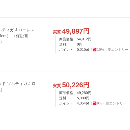
49,897
円
ルティガ J ローレス
実質
93cm） （保証書
商品価格
54,912
円
可）
送料
0
円
ポイント
5,015
pt
（
10
%）
要エントリー
50,226
円
ド ソルティガ J ロ
実質
]
商品価格
49,280
円
送料
5,000
円
ポイント
4,054
pt
（
9
%）
要エントリー