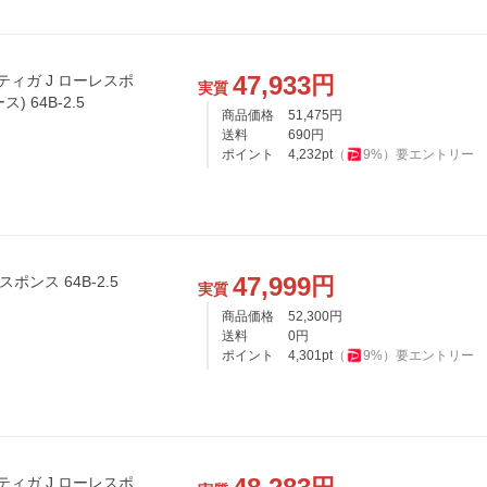
47,933
円
ティガ J ローレスポ
実質
) 64B-2.5
商品価格
51,475
円
送料
690
円
ポイント
4,232
pt
（
9
%）
要エントリー
47,999
円
ポンス 64B-2.5
実質
商品価格
52,300
円
送料
0
円
ポイント
4,301
pt
（
9
%）
要エントリー
ティガ J ローレスポ