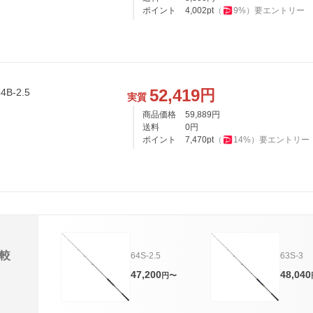
ポイント
4,002
pt
（
9
%）
要エントリー
52,419
円
B-2.5
実質
商品価格
59,889
円
送料
0
円
ポイント
7,470
pt
（
14
%）
要エントリー
較
64S-2.5
63S-3
47,200
48,040
円〜