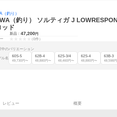
WA（釣り）
IWA（釣り） ソルティガ J LOWRESPON
ロッド
47,200
新品：
円
ー
（
0
件
）
択中のバリエーション
60S-5
62B-4
62S-3/4
62S-4
63B-3
デル名
49,730
円〜
48,880
円〜
48,460
円〜
48,880
円〜
48,598
円
レビュー
概要