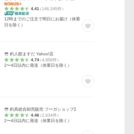
4.41
（
146,245
件
）
12時までのご注文で明日にお届け（休業
日を除く）
釣人館ますだ Yahoo!店
4.74
（
4,858
件
）
2〜4日以内に発送（休業日を除く）
釣具総合卸売販売 フーガショップ2
4.46
（
2,634
件
）
2〜4日以内に発送（休業日を除く）