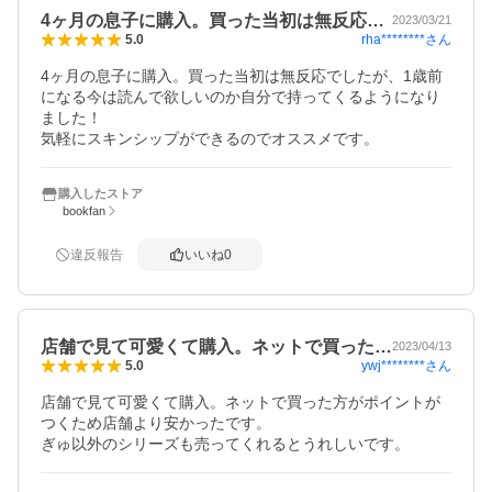
4ヶ月の息子に購入。買った当初は無反応…
2023/03/21
rha********
さん
5.0
4ヶ月の息子に購入。買った当初は無反応でしたが、1歳前
になる今は読んで欲しいのか自分で持ってくるようになり
ました！

気軽にスキンシップができるのでオススメです。
購入したストア
bookfan
違反報告
いいね
0
店舗で見て可愛くて購入。ネットで買った…
2023/04/13
ywj********
さん
5.0
店舗で見て可愛くて購入。ネットで買った方がポイントが
つくため店舗より安かったです。

ぎゅ以外のシリーズも売ってくれるとうれしいです。