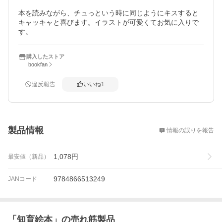
本を読みながら、チュっという時に同じようにキスすると
キャッキャと喜びます。イラストが可愛くてお気に入りで
す。
購入したストア
bookfan
違反報告
いいね
1
概要
製品情報
情報の誤りを報告
1,078
円
最安値（新品）
9784866513249
JANコード
「
知育絵本
」の売れ筋製品