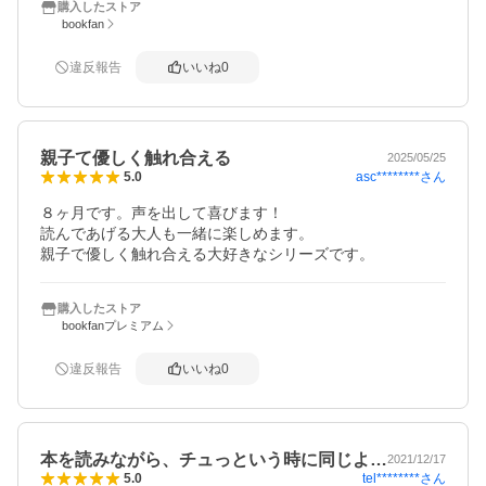
購入したストア
bookfan
違反報告
いいね
0
親子て優しく触れ合える
2025/05/25
asc********
さん
5.0
８ヶ月です。声を出して喜びます！

読んであげる大人も一緒に楽しめます。

親子で優しく触れ合える大好きなシリーズです。
購入したストア
bookfanプレミアム
違反報告
いいね
0
本を読みながら、チュっという時に同じよ…
2021/12/17
tel********
さん
5.0