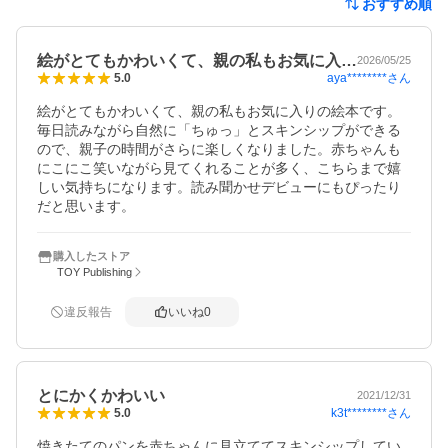
おすすめ順
絵がとてもかわいくて、親の私もお気に入…
2026/05/25
aya********
さん
5.0
絵がとてもかわいくて、親の私もお気に入りの絵本です。
毎日読みながら自然に「ちゅっ」とスキンシップができる
ので、親子の時間がさらに楽しくなりました。赤ちゃんも
にこにこ笑いながら見てくれることが多く、こちらまで嬉
しい気持ちになります。読み聞かせデビューにもぴったり
だと思います。
購入したストア
TOY Publishing
違反報告
いいね
0
とにかくかわいい
2021/12/31
k3t********
さん
5.0
焼きたてのパンを赤ちゃんに見立ててスキンシップしてい