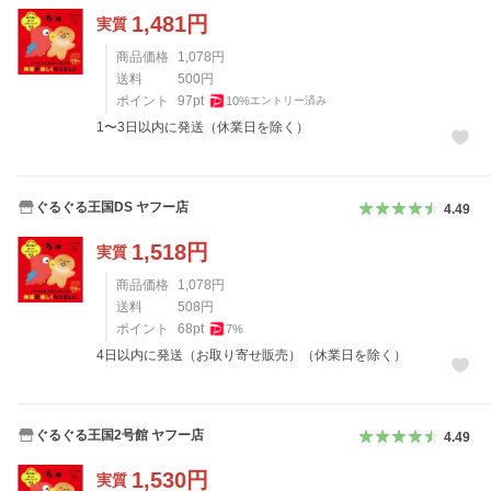
1,481
円
実質
商品価格
1,078
円
送料
500
円
ポイント
97
pt
10
%
エントリー済み
1〜3日以内に発送（休業日を除く）
ぐるぐる王国DS ヤフー店
4.49
1,518
円
実質
商品価格
1,078
円
送料
508
円
ポイント
68
pt
7
%
4日以内に発送（お取り寄せ販売）（休業日を除く）
ぐるぐる王国2号館 ヤフー店
4.49
1,530
円
実質