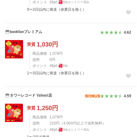
ポイント
48
pt
5
%
エントリー済み
0〜2日以内に発送（休業日を除く）
bookfanプレミアム
4.62
1,030
円
実質
商品価格
1,078
円
送料
0
円
ポイント
48
pt
5
%
1〜3日以内に発送（休業日を除く）
タワーレコード Yahoo!店
4.59
1,250
円
実質
商品価格
1,078
円
送料
220
円
（
4,000
円以上で送料無料）
ポイント
48
pt
5
%
エントリー済み