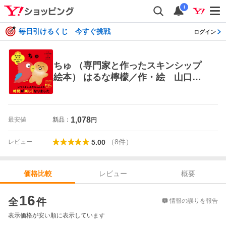
i
毎日引けるくじ 今すぐ挑戦
ログイン
ちゅ （専門家と作ったスキンシップ
絵本） はるな檸檬／作・絵 山口創
／監修 知育絵本
1,078
最安値
新品：
円
（
8
件
）
レビュー
5.00
レビュー
概要
価格比較
価格比較
16
全
件
情報の誤りを報告
表示価格が安い順に表示しています