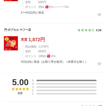
送料
680
円
ポイント
48
pt
5
%
エントリー済み
2〜4日以内に発送
ポプカル ヤフー店
4.58
1,872
円
実質
商品価格
1,078
円
送料
980
円
ポイント
186
pt
19
%
4日以内に発送（お取り寄せ販売）（休業日を除く）
レビュー
5.00
5
4
3
2
8
件
1