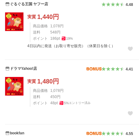
ぐるぐる王国 ヤフー店
4.48
1,440
円
実質
商品価格
1,078
円
送料
548
円
ポイント
186
pt
19
%
4日以内に発送（お取り寄せ販売）（休業日を除く）
ドラマYahoo!店
4.41
1,480
円
実質
商品価格
1,078
円
送料
450
円
ポイント
48
pt
5
%
エントリー済み
bookfan
4.55