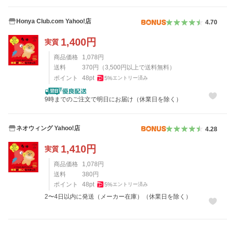
Honya Club.com Yahoo!店
4.70
1,400
円
実質
商品価格
1,078
円
送料
370
円
（
3,500
円以上で送料無料）
ポイント
48
pt
5
%
エントリー済み
9時までのご注文で明日にお届け（休業日を除く）
ネオウィング Yahoo!店
4.28
1,410
円
実質
商品価格
1,078
円
送料
380
円
ポイント
48
pt
5
%
エントリー済み
2〜4日以内に発送（メーカー在庫）（休業日を除く）