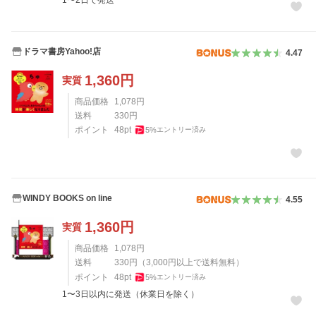
1〜2日で発送
ドラマ書房Yahoo!店
4.47
1,360
円
実質
商品価格
1,078
円
送料
330
円
ポイント
48
pt
5
%
エントリー済み
WINDY BOOKS on line
4.55
1,360
円
実質
商品価格
1,078
円
送料
330
円
（
3,000
円以上で送料無料）
ポイント
48
pt
5
%
エントリー済み
1〜3日以内に発送（休業日を除く）