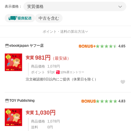
実質価格
表示価格：
中古を含む
ポイント・送料の算出方法
ebookjapan ヤフー店
4.65
981
円
実質
（最安値）
商品価格
1,078
円
ポイント
97
pt
10
%
要エントリー
注文確認後0日以内にご提供（休業日を除く）
TOY Publishing
4.83
1,030
円
実質
商品価格
1,078
円
送料
0
円