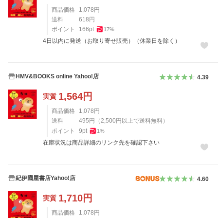
商品価格
1,078
円
送料
618
円
ポイント
166
pt
17
%
4日以内に発送（お取り寄せ販売）（休業日を除く）
HMV&BOOKS online Yahoo!店
4.39
1,564
円
実質
商品価格
1,078
円
送料
495
円
（
2,500
円以上で送料無料）
ポイント
9
pt
1
%
在庫状況は商品詳細のリンク先を確認下さい
紀伊國屋書店Yahoo!店
4.60
1,710
円
実質
商品価格
1,078
円