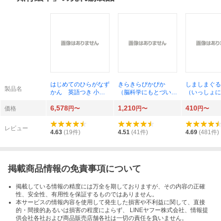
はじめてのひらがなず
きらきらぴかぴか
しましまぐる
製品名
かん 英語つき 小学
（脳科学にもとづいた
（いっしょに
館はじめてずかん 川
知育絵本） 瀧靖之／
かしわらあき
6,578
1,210
410
原繁人
監修 あかいしゆみ／
価格
円〜
円〜
円〜
絵
レビュー
4.63
(
19
件)
4.51
(
41
件)
4.69
(
481
件)
掲載商品情報の免責事項について
掲載している情報の精度には万全を期しておりますが、その内容の正確
性、安全性、有用性を保証するものではありません。
本サービスの情報内容を使用して発生した損害や不利益に関して、直接
的・間接的あるいは損害の程度によらず、 LINEヤフー株式会社、情報提
供会社各社および商品販売店舗各社は一切の責任を負いません。