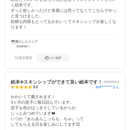
く絵本です。

ずっと欲しかったけど本屋には売ってなくてこちらでやっ
と見つけました。

絵柄も内容もとってもかわいくてスキンシップが楽しくな
ります！
購入したストア
bookfan
違反報告
いいね
0
絵本➕スキンシップができて良い絵本です！
2026/06/14
kot********
さん
5.0
かわいくて癒されます！

3ヶ月の息子に毎日読んでいます。

息子も色がはっきりしているからか、

じっとみつめています❤️

いつか『あらあらこっちも…ちゅ』って

してもらえる日を楽しみにしてます😊