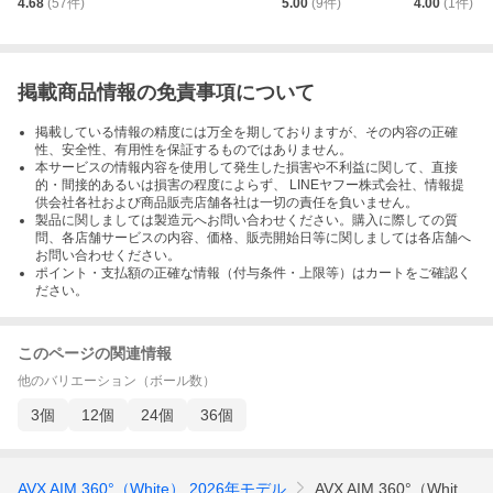
4.68
(
57
件)
5.00
(
9
件)
4.00
(
1
件)
掲載商品情報の免責事項について
掲載している情報の精度には万全を期しておりますが、その内容の正確
性、安全性、有用性を保証するものではありません。
本サービスの情報内容を使用して発生した損害や不利益に関して、直接
的・間接的あるいは損害の程度によらず、 LINEヤフー株式会社、情報提
供会社各社および商品販売店舗各社は一切の責任を負いません。
製品に関しましては製造元へお問い合わせください。購入に際しての質
問、各店舗サービスの内容、価格、販売開始日等に関しましては各店舗へ
お問い合わせください。
ポイント・支払額の正確な情報（付与条件・上限等）はカートをご確認く
ださい。
このページの関連情報
他のバリエーション（ボール数）
3個
12個
24個
36個
AVX AIM 360°（White） 2026年モデル
AVX AIM 360°（Whit