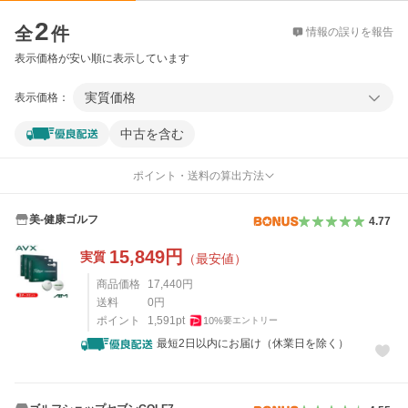
価格比較
2
全
件
情報の誤りを報告
表示価格が安い順に表示しています
実質価格
表示価格：
中古を含む
ポイント・送料の算出方法
美-健康ゴルフ
4.77
15,849
円
実質
（最安値）
商品価格
17,440
円
送料
0
円
ポイント
1,591
pt
10
%
要エントリー
最短2日以内にお届け（休業日を除く）