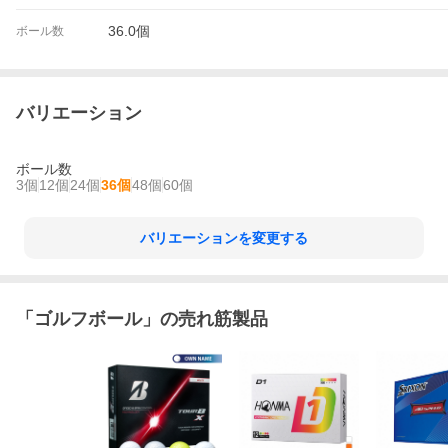
36.0個
ボール数
バリエーション
ボール数
3個
12個
24個
36個
48個
60個
バリエーションを変更する
「
ゴルフボール
」の売れ筋製品