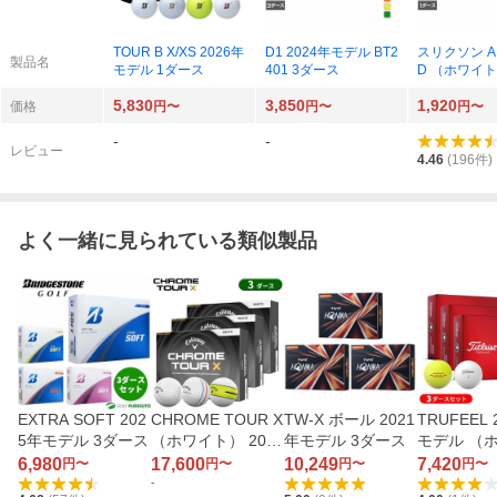
TOUR B X/XS 2026年
D1 2024年モデル BT2
スリクソン AD
製品名
モデル 1ダース
401 3ダース
D （ホワイト）
年モデル SN
5,830
3,850
1,920
1ダース
価格
円〜
円〜
円〜
-
-
レビュー
4.46
(
196
件)
よく一緒に見られている類似製品
EXTRA SOFT 202
CHROME TOUR X
TW-X ボール 2021
TRUFEEL 
5年モデル 3ダース
（ホワイト） 2026
年モデル 3ダース
モデル （ホ
年モデル 3ダース
イエロー/エ
6,980
17,600
10,249
7,420
円〜
円〜
円〜
円〜
0°） 3ダー
-