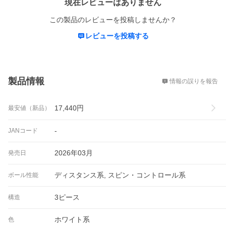
現在レビューはありません
この製品のレビューを投稿しませんか？
レビューを投稿する
概要
製品情報
情報の誤りを報告
17,440
円
最安値（新品）
-
JANコード
2026年03月
発売日
ディスタンス系, スピン・コントロール系
ボール性能
3ピース
構造
ホワイト系
色