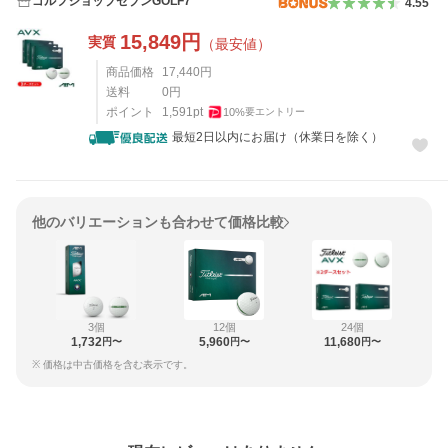
ゴルフショップセブンGOLF7
4.55
15,849
円
実質
（最安値）
商品価格
17,440
円
送料
0
円
ポイント
1,591
pt
10
%
要エントリー
最短2日以内にお届け（休業日を除く）
他のバリエーションも合わせて価格比較
3個
12個
24個
1,732
5,960
11,680
円〜
円〜
円〜
※ 価格は中古価格を含む表示です。
レビュー