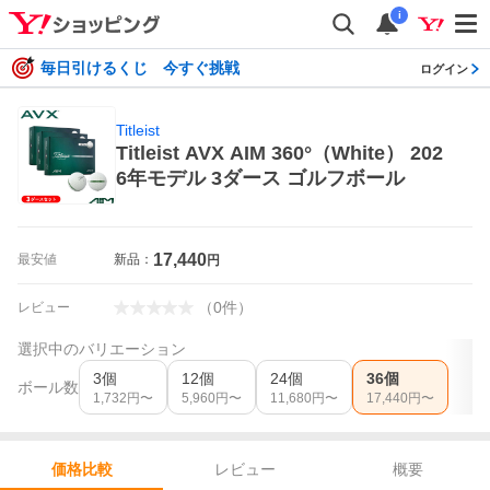
i
毎日引けるくじ 今すぐ挑戦
ログイン
Titleist
Titleist AVX AIM 360°（White） 202
6年モデル 3ダース ゴルフボール
17,440
最安値
新品：
円
（
0
件
）
レビュー
選択中のバリエーション
3個
12個
24個
36個
ボール数
1,732
円〜
5,960
円〜
11,680
円〜
17,440
円〜
レビュー
概要
価格比較