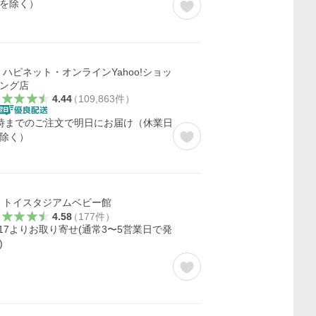
を除く）
ハピネット・オンラインYahoo!ショッ
ング店
4.44
（
109,863
件
）
時までのご注文で明日にお届け（休業日
除く）
トイスタジアムベビー館
4.58
（
177
件
）
/17よりお取り寄せ(通常3〜5営業日で発
)