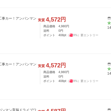
4,572
円
工事カー！アンパンマン
実質
商品価格
4,980
円
1
送料
0
円
ポイント
408
pt
（
9
%）
要エントリー
4,572
円
工事カー！アンパンマン
実質
商品価格
4,980
円
1
送料
0
円
ポイント
408
pt
（
9
%）
要エントリー
パンマン育脳ドライブワ