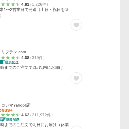
4.61
（
1,226
件
）
常1〜2営業日で発送（土日・祝日を除
）
リフテン.com
4.68
（
319
件
）
4時までのご注文で2日以内にお届け
コジマYahoo!店
4.62
（
211,972
件
）
6時までのご注文で明日にお届け（休業