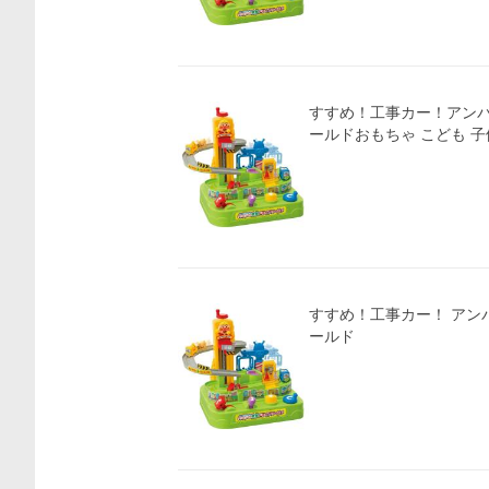
すすめ！工事カー！アン
ールドおもちゃ こども 子供
価格比較
すすめ！工事カー！ アン
ールド