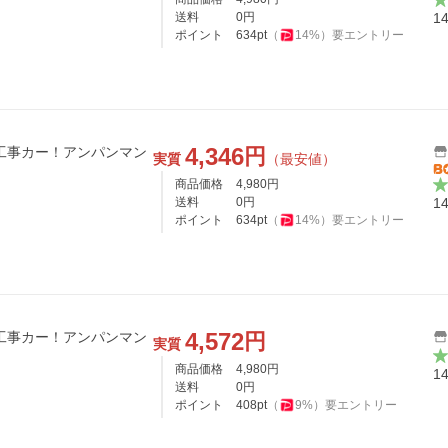
送料
0
円
1
ポイント
634
pt
（
14
%）
要エントリー
4,346
円
工事カー！アンパンマン
実質
（最安値）
商品価格
4,980
円
送料
0
円
1
ポイント
634
pt
（
14
%）
要エントリー
4,572
円
工事カー！アンパンマン
実質
商品価格
4,980
円
1
送料
0
円
ポイント
408
pt
（
9
%）
要エントリー