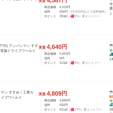
4,587
円
実質
商品価格
4,310
円
通
送料
630
円
（
55,000
円以上で送料無料）
く
ポイント
353
pt
（
9
%）
要エントリー
4,640
円
TTE) アンパンマン すす
実質
マン育脳ドライブワールド
商品価格
5,053
円
送料
0
円
1
ポイント
413
pt
（
9
%）
要エントリー
4,809
円
マン すすめ！工事カ
実質
ライブワールド
商品価格
4,880
円
送料
550
円
1
ポイント
621
pt
（
14
%）
要エントリー