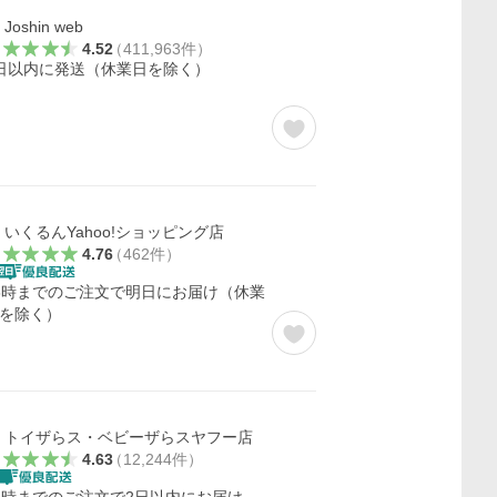
Joshin web
4.52
（
411,963
件
）
日以内に発送（休業日を除く）
いくるんYahoo!ショッピング店
4.76
（
462
件
）
3時までのご注文で明日にお届け（休業
を除く）
トイザらス・ベビーザらスヤフー店
4.63
（
12,244
件
）