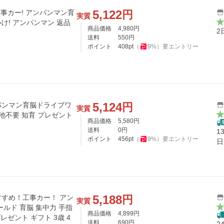
5,122
円
工事カー! アンパンマン育
実質
け! アンパンマン 返品
商品価格
4,980
円
2
送料
550
円
ポイント
408
pt
（
9
%）
要エントリー
5,124
円
パンマン育脳ドライブワ
実質
池不要 知育 プレゼント
商品価格
5,580
円
送料
0
円
1
ポイント
456
pt
（
9
%）
要エントリー
日
5,188
円
すめ！工事カー！ アン
実質
ルド 育脳 集中力 手指
商品価格
4,899
円
レゼント ギフト 3歳 4
送料
690
円