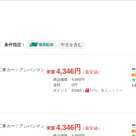
条件指定：
中古を含む
4,346
円
工事カー！アンパンマン
実質
（最安値）
商品価格
4,980
円
送料
0
円
1
ポイント
634
pt
（
14
%）
要エントリー
4,346
円
工事カー！アンパンマン
実質
（最安値）
商品価格
4,980
円