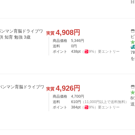
日
4,908
円
パンマン育脳ドライブワ
実質
ピ
 知育 勉強 3歳
商品価格
5,346
円
送料
0
円
ポイント
438
pt
（
9
%）
要エントリー
7
を
4,926
円
パンマン育脳ドライブワ
実質
商品価格
4,700
円
8
送料
610
円
（
11,000
円以上で送料無料）
送
ポイント
384
pt
（
9
%）
要エントリー