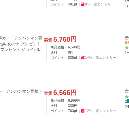
2
ポイント
401
pt
（
9
%）
要エントリー
（
5,760
円
事カー！アンパンマン育
実質
玩具 女の子 プレゼント
商品価格
6,598
円
 プレゼント ジョイパレ
送料
0
円
1
ポイント
838
pt
（
14
%）
要エントリー
6,566
円
ー！アンパンマン育脳ド
実質
商品価格
6,999
円
送料
330
円
2
ポイント
763
pt
（
12
%）
要エントリー