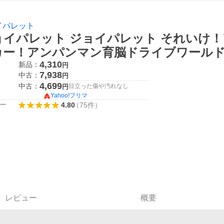
イパレット
ョイパレット ジョイパレット それいけ！
カー！アンパンマン育脳ドライブワールド
4,310
新品：
円
7,938
中古：
円
4,699
中古：
目立った傷や汚れなし
円
Yahoo!フリマ
ー
4.80
（
75
件
）
レビュー
概要