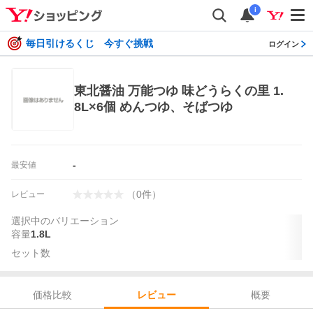
i
毎日引けるくじ 今すぐ挑戦
ログイン
東北醤油 万能つゆ 味どうらくの里 1.
8L×6個 めんつゆ、そばつゆ
-
最安値
（
0
件
）
レビュー
選択中のバリエーション
容量
1.8L
セット数
価格比較
概要
レビュー