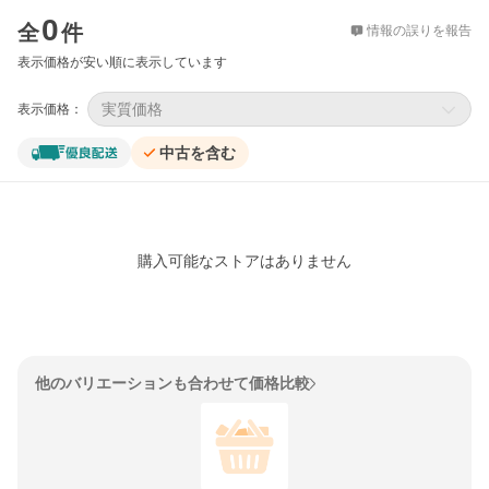
価格比較
0
全
件
情報の誤りを報告
表示価格が安い順に表示しています
実質価格
表示価格：
中古を含む
購入可能なストアはありません
他のバリエーションも合わせて価格比較