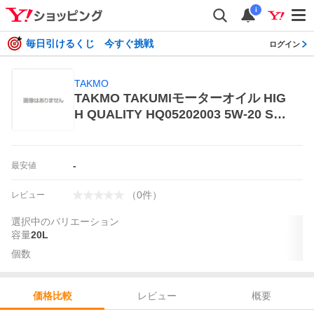
i
毎日引けるくじ 今すぐ挑戦
ログイン
TAKMO
TAKMO TAKUMIモーターオイル HIG
H QUALITY HQ05202003 5W-20 SP
RC GF-6 20L×1個 エンジンオイル
-
最安値
（
0
件
）
レビュー
選択中のバリエーション
容量
20L
個数
レビュー
概要
価格比較