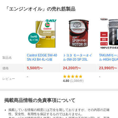
「
エンジンオイル
」の売れ筋製品
Castrol EDGE 5W-40
トヨタ モーターオイ
TAKUMIモ
製品名
SN A3 B4 4L×1個
ル 0W-20 SP 20L
ル HIGH QUA
053002003 
5,500
24,200
23,990
P RC GF-6A
価格
円〜
円〜
円〜
-
-
レビュー
4.80
(
1,086
件)
掲載商品情報の免責事項について
掲載している情報の精度には万全を期しておりますが、その内容の正確
性、安全性、有用性を保証するものではありません。