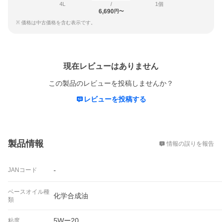
4L
/
1個
6,690
円〜
※ 価格は中古価格を含む表示です。
レビュー
現在レビューはありません
この製品のレビューを投稿しませんか？
レビューを投稿する
概要
製品情報
情報の誤りを報告
-
JANコード
ベースオイル種
化学合成油
類
5Wー20
粘度