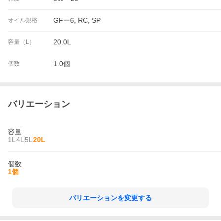
GFー6, RC, SP
オイル規格
20.0L
容量（L）
1.0個
個数
バリエーション
容量
1L
4L
5L
20L
個数
1個
バリエーションを変更する