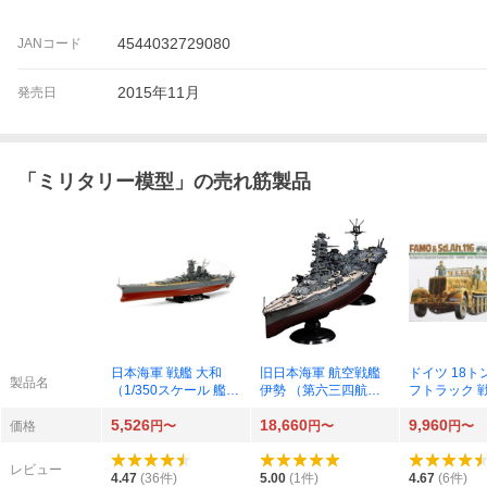
4544032729080
JANコード
2015年11月
発売日
「
ミリタリー模型
」の売れ筋製品
日本海軍 戦艦 大和
旧日本海軍 航空戦艦
ドイツ 18ト
製品名
（1/350スケール 艦船
伊勢 （第六三四航空
フトラック 
78030）
隊/瑞雲18機付き）
車 （1/35ス
5,526
18,660
9,960
（1/350スケール 艦船
リタリーミニ
価格
円〜
円〜
円〜
モデル SP 600505）
o.246 3524
レビュー
4.47
(
36
件)
5.00
(
1
件)
4.67
(
6
件)