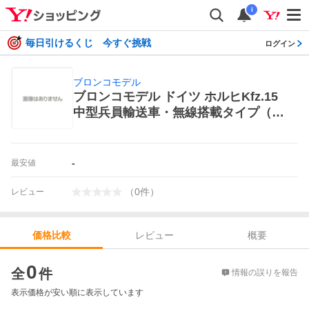
i
毎日引けるくじ 今すぐ挑戦
ログイン
ブロンコモデル
ブロンコモデル ドイツ ホルヒKfz.15
中型兵員輸送車・無線搭載タイプ（1/
35スケール CB35182） ミリタリー模
型
-
最安値
（
0
件
）
レビュー
レビュー
概要
価格比較
価格比較
0
全
件
情報の誤りを報告
表示価格が安い順に表示しています