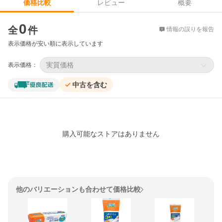
レビュー
概要
価格比較
価格比較
0
全
件
情報の誤りを報告
表示価格が安い順に表示しています
実質価格
表示価格：
中古を含む
購入可能なストアはありません
他のバリエーションも合わせて価格比較