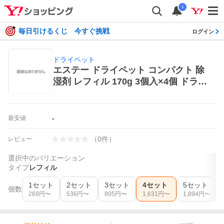
i
毎日引けるくじ 今すぐ挑戦
ログイン
ドライペット
エステー ドライペット コンパクト 除
湿剤 レフィル 170g 3個入×4個 ドライ
ペット 除湿、乾燥剤
-
最安値
（
0
件
）
レビュー
選択中のバリエーション
タイプ
レフィル
1セット
2セット
3セット
4セット
5セット
個数
269
円〜
536
円〜
805
円〜
1,631
円〜
1,894
円〜