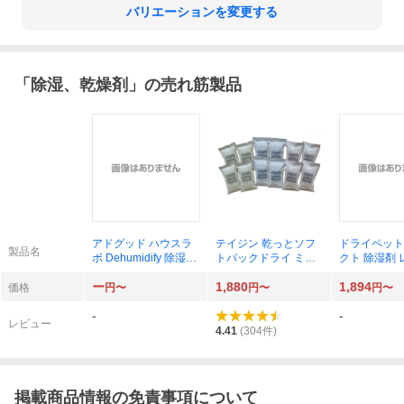
バリエーションを変更する
「
除湿、乾燥剤
」の売れ筋製品
アドグッド ハウスラ
テイジン 乾っとソフ
ドライペット
製品名
ボ Dehumidify 除湿剤
トパックドライ ミニ
クト 除湿剤
大容量 800ml 3個パッ
除湿剤 繰り返し使え
170g 3個入×
ー
1,880
1,894
ク×3セット
る ベルオアシス 12個
価格
円〜
円〜
円〜
入 4995296004213
-
-
レビュー
4.41
(
304
件)
掲載商品情報の免責事項について