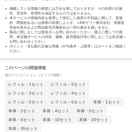
掲載している情報の精度には万全を期しておりますが、その内容の正確
性、安全性、有用性を保証するものではありません。
本サービスの情報内容を使用して発生した損害や不利益に関して、直接
的・間接的あるいは損害の程度によらず、 LINEヤフー株式会社、情報提
供会社各社および商品販売店舗各社は一切の責任を負いません。
製品に関しましては製造元へお問い合わせください。購入に際しての質
問、各店舗サービスの内容、価格、販売開始日等に関しましては各店舗へ
お問い合わせください。
ポイント・支払額の正確な情報（付与条件・上限等）はカートをご確認く
ださい。
このページの関連情報
他のバリエーション（タイプ×個数）
レフィル・1セット
レフィル・2セット
レフィル・3セット
レフィル・4セット
レフィル・5セット
レフィル・6セット
本体・1セット
本体・2セット
本体・4セット
本体・5セット
本体・6セット
本体・10セット
本体・20セット
本体・35セット