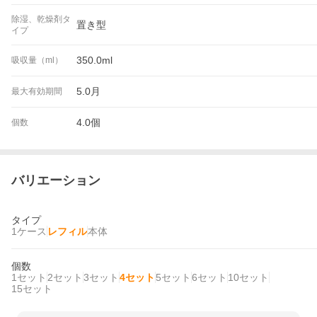
除湿、乾燥剤タ
置き型
イプ
350.0ml
吸収量（ml）
5.0月
最大有効期間
4.0個
個数
バリエーション
タイプ
1ケース
レフィル
本体
個数
1セット
2セット
3セット
4セット
5セット
6セット
10セット
15セット