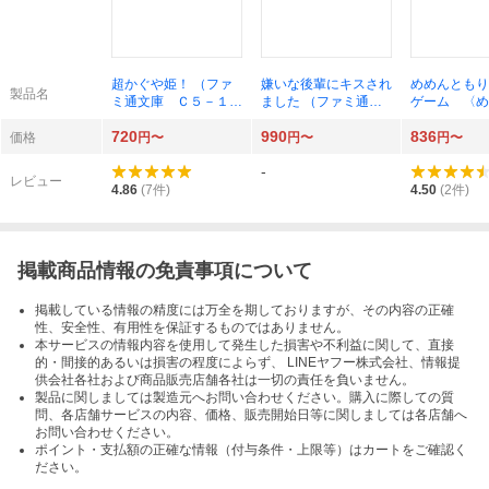
超かぐや姫！ （ファ
嫌いな後輩にキスされ
めめんともり
製品名
ミ通文庫 Ｃ５－１－
ました （ファミ通文
ゲーム 〈め
１） スタジオクロマ
庫 は１０－１－１）
急招集！変な
720
990
836
ト／原作 スタジオコ
灰庭たま／著
された！犯人
価格
円〜
円〜
円〜
ロリド／原作 桐山な
にいる！？ 
-
ると／著
通文庫 Ｍ２
レビュー
１） 田口仙
4.86
(
7
件)
4.50
(
2
件)
著 めめんと
作・監修
掲載商品情報の免責事項について
掲載している情報の精度には万全を期しておりますが、その内容の正確
性、安全性、有用性を保証するものではありません。
本サービスの情報内容を使用して発生した損害や不利益に関して、直接
的・間接的あるいは損害の程度によらず、 LINEヤフー株式会社、情報提
供会社各社および商品販売店舗各社は一切の責任を負いません。
製品に関しましては製造元へお問い合わせください。購入に際しての質
問、各店舗サービスの内容、価格、販売開始日等に関しましては各店舗へ
お問い合わせください。
ポイント・支払額の正確な情報（付与条件・上限等）はカートをご確認く
ださい。