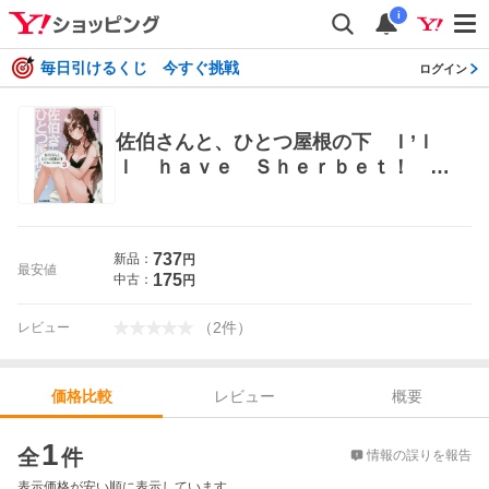
i
毎日引けるくじ 今すぐ挑戦
ログイン
佐伯さんと、ひとつ屋根の下 Ｉ’ｌ
ｌ ｈａｖｅ Ｓｈｅｒｂｅｔ！ ３
（ファミ通文庫 く７－１－３） 九
曜／著 ファミ通文庫
737
新品：
円
最安値
175
中古：
円
（
2
件
）
レビュー
レビュー
概要
価格比較
価格比較
1
全
件
情報の誤りを報告
表示価格が安い順に表示しています