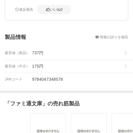
違反報告
いいね
0
概要
製品情報
情報の誤りを報告
737
円
最安値（新品）
175
円
最安値（中古）
9784047348578
JANコード
「
ファミ通文庫
」の売れ筋製品