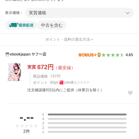
実質価格
表示価格：
中古を含む
ポイント・送料の算出方法
ebookjapan ヤフー店
4.65
672
円
実質
（最安値）
商品価格
737
円
ポイント
65
pt
10
%
要エントリー
注文確認後0日以内にご提供（休業日を除く）
レビュー
-.--
5
4
3
2
2
件
1