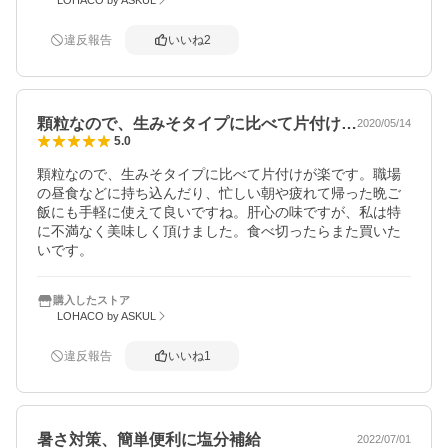
違反報告
いいね
2
顆粒なので、生みそタイプに比べて片付け…
2020/05/14
5.0
顆粒なので、生みそタイプに比べて片付けが楽です。職場
の昼食などに持ち込んだり、忙しい朝や疲れて帰った晩ご
飯にも手軽に使えて良いですね。肝心の味ですが、私は特
に不満なく美味しく頂けました。食べ切ったらまた買いた
いです。
購入したストア
LOHACO by ASKUL
違反報告
いいね
1
暑さ対策、簡単便利に塩分補給
2022/07/01