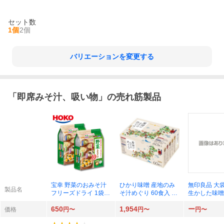
セット数
1個
2個
バリエーションを変更する
「
即席みそ汁、吸い物
」の売れ筋製品
宝幸 野菜のおみそ汁
ひかり味噌 産地のみ
無印良品 大
製品名
フリーズドライ 1袋
そ汁めぐり 60食入 5
生かした味噌
（10食入） 簡便 味噌
種×1箱
10食入×1袋
650
1,954
ー
汁 お味噌汁
価格
円〜
円〜
円〜