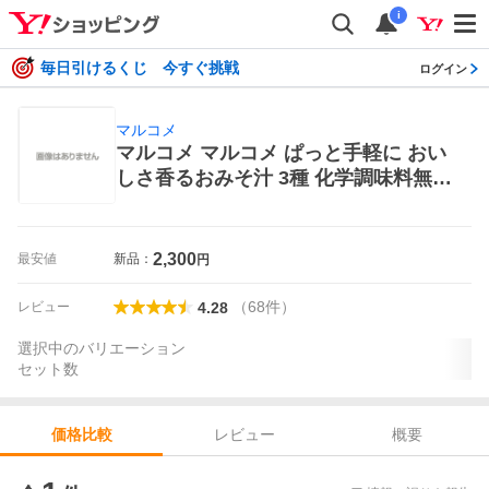
i
毎日引けるくじ 今すぐ挑戦
ログイン
マルコメ
マルコメ マルコメ ぱっと手軽に おい
しさ香るおみそ汁 3種 化学調味料無添
加 30食×1箱 即席みそ汁、吸い物
2,300
最安値
新品：
円
（
68
件
）
レビュー
4.28
選択中のバリエーション
セット数
レビュー
概要
価格比較
価格比較