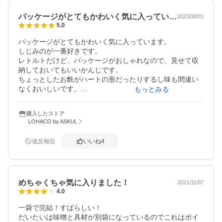
パッケージがとてもかわいく気に入ってい…
2023/08/01
5.0
パッケージがとてもかわいく気に入っています。

しじみのが一番好きです。

レトルトだけど、パッケージがおしゃれなので、見せて収
納しておいてもいいかんじです。

ちょっとしたお麩がハートの形だったりするし味も間違い
なくおいしいです。

もっとみる
ただお湯を注いだ時、ちょっと泡立ち？があり、レトルト
感はあります。
購入したストア
LOHACO by ASKUL
違反報告
いいね
4
めちゃくちゃ気に入りました！
2021/11/07
4.0
一袋で完結！すばらしい！

だいたいは味噌と具材が別袋になっているのでこれはポイ