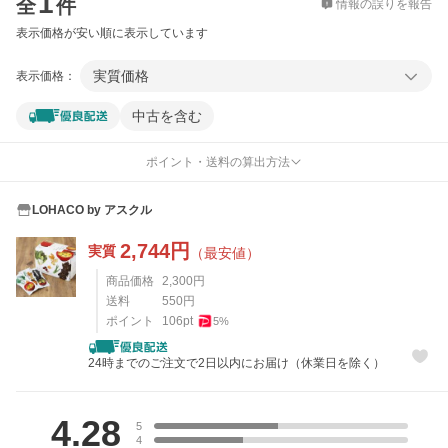
1
全
件
情報の誤りを報告
表示価格が安い順に表示しています
実質価格
表示価格：
中古を含む
ポイント・送料の算出方法
LOHACO by アスクル
2,744
円
実質
（最安値）
商品価格
2,300
円
送料
550
円
ポイント
106
pt
5
%
24時までのご注文で2日以内にお届け（休業日を除く）
レビュー
4.28
5
4