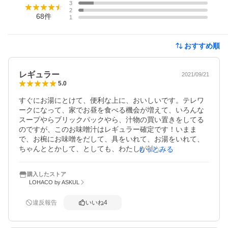
3
2
68
件
1
おすすめ順
レギュラー
2021/09/21
5.0
すぐにお湯にとけて、便利な上に、おいしいです。テレワ
ークになって、家でお昼を食べる機会が増えて、いろんな
スープやらブリックパックやら、汁物の買い置きをしてる
のですが、このお味噌汁はレギュラー確定です！いまま
で、お椀にお味噌をだして、具をいれて、お湯をいれて、
ちゃんととかして、としても、わたしが雑なので、お椀の
もっとみる
底にお味噌が残ってたりしてたのですが、これはその心配
もなく。香りもいいですし、おすすめです。リピします！
購入したストア
LOHACO by ASKUL
違反報告
いいね
4