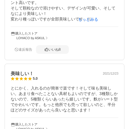
ント高いです。

そして顆粒なので溶けやすい、デザインが可愛い、そして
なにより美味しい！

変わり種っぽいですが全部美味しいです。個人的に生姜が
もっとみる
苦手ですが、しじみ生姜が一番美味しい…。
購入したストア
LOHACO by ASKUL
違反報告
いいね
8
美味しい！
2021/12/23
5.0
とにかく、入れるのが簡単で楽です！そして味も美味し
い。あまり食べたことない具材もよいのですが、3種類しか
ないので、5種類くらいあったら嬉しいです。麩がハート型
でかわいいです。もっと他所でも売って欲しいのと、半分
ほどのサイズがあったら良いなと思います！
購入したストア
LOHACO by ASKUL