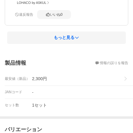
LOHACO by ASKUL
違反報告
いいね
0
もっと見る
概要
製品情報
情報の誤りを報告
2,300
円
最安値（新品）
-
JANコード
1セット
セット数
バリエーション