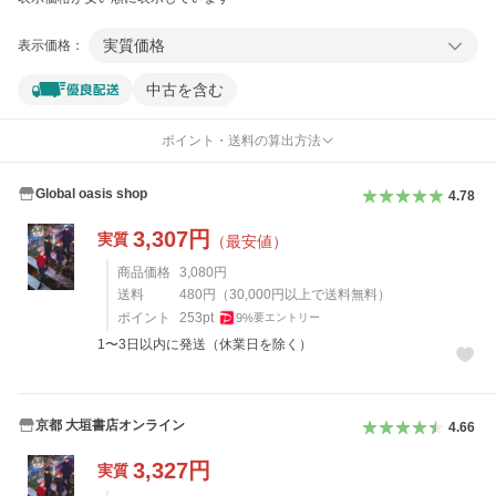
実質価格
表示価格：
中古を含む
ポイント・送料の算出方法
Global oasis shop
4.78
3,307
円
実質
（最安値）
商品価格
3,080
円
送料
480
円
（
30,000
円以上で送料無料）
ポイント
253
pt
9
%
要エントリー
1〜3日以内に発送（休業日を除く）
京都 大垣書店オンライン
4.66
3,327
円
実質