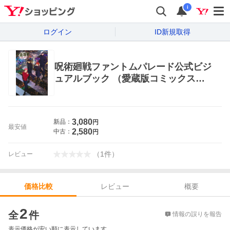
i
ログイン
ID新規取得
呪術廻戦ファントムパレード公式ビジ
ュアルブック （愛蔵版コミックス）
芥見下々／原作 「呪術廻戦」製作委
員会／〔著〕 サムザップ／〔著〕
マニア系コミック、アニメ本その他
3,080
新品：
円
最安値
2,580
中古：
円
（
1
件
）
レビュー
レビュー
概要
価格比較
価格比較
2
全
件
情報の誤りを報告
表示価格が安い順に表示しています