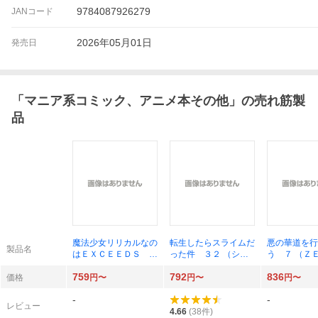
9784087926279
JANコード
2026年05月01日
発売日
「
マニア系コミック、アニメ本その他
」の売れ筋製
品
魔法少女リリカルなの
転生したらスライムだ
悪の華道を行
製品名
はＥＸＣＥＥＤＳ ３
った件 ３２ （シリ
う ７ （Ｚ
（シリウスＫＣ） 都
ウスＫＣ） 伏瀬／原
ＳＵＭコミッ
759
792
836
築真紀
作 川上泰樹／漫画
やましろ梅太
価格
円〜
円〜
円〜
みっつばー／キャラク
-
-
ター原案
レビュー
4.66
(
38
件)