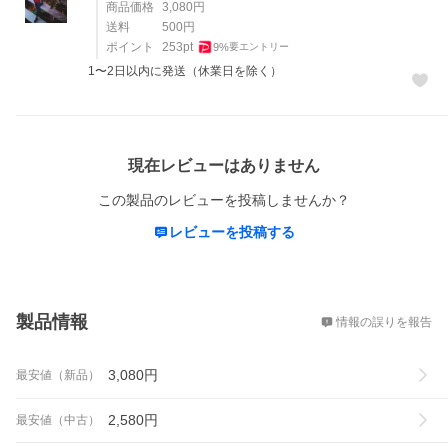
商品価格
3,080
円
送料
500
円
ポイント
253
pt
9
%
要エントリー
1〜2日以内に発送（休業日を除く）
レビュー
現在レビューはありません
この製品のレビューを投稿しませんか？
レビューを投稿する
概要
製品情報
情報の誤りを報告
3,080
円
最安値（新品）
2,580
円
最安値（中古）