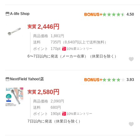
A-life Shop
4.50
2,446
円
実質
商品価格
1,881
円
送料
735
円
（
8,640
円以上で送料無料）
ポイント
170
pt
10
%
要エントリー
6〜7日以内に発送（メーカー在庫）（休業日を除く）
NextField Yahoo!店
3.93
2,580
円
実質
商品価格
2,090
円
送料
680
円
ポイント
190
pt
10
%
要エントリー
7日以内に発送（休業日を除く）