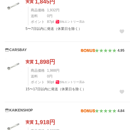
1,845
円
実質
商品価格
1,932
円
送料
0
円
ポイント
87
pt
5
%
エントリー済み
5〜7日以内に発送（休業日を除く）
CARSBAY
4.95
1,898
円
実質
商品価格
1,988
円
送料
0
円
ポイント
90
pt
5
%
エントリー済み
15〜17日以内に発送（休業日を除く）
KAIKENSHOP
4.84
1,918
円
実質