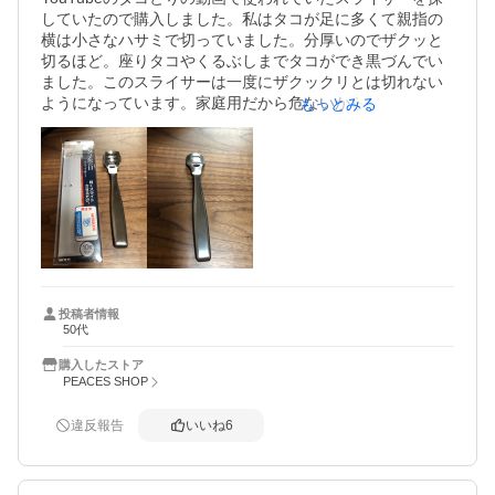
していたので購入しました。私はタコが足に多くて親指の
横は小さなハサミで切っていました。分厚いのでザクッと
切るほど。座りタコやくるぶしまでタコができ黒づんでい
ました。このスライサーは一度にザクックリとは切れない
ようになっています。家庭用だから危ないからなのでしょ
もっとみる
う。少しづつ削っていく感じです。お陰でタコが綺麗に取
れました。くるぶしの黒づみも薄くなりました。使い方が
慣れると上手く削れます。使用後は刃を外して汚れを取り
ます。取り外しは刃に気をつけないと怪我をします。
投稿者情報
50代
購入したストア
PEACES SHOP
違反報告
いいね
6