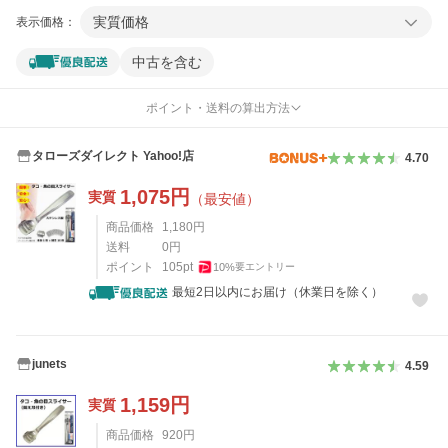
実質価格
表示価格：
中古を含む
ポイント・送料の算出方法
タローズダイレクト Yahoo!店
4.70
1,075
円
実質
（最安値）
商品価格
1,180
円
送料
0
円
ポイント
105
pt
10
%
要エントリー
最短2日以内にお届け（休業日を除く）
junets
4.59
1,159
円
実質
商品価格
920
円