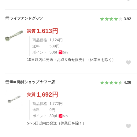
ライフアンドグッツ
3.92
1,613
円
実質
商品価格
1,124
円
送料
539
円
ポイント
50
pt
5
%
10日以内に発送（お取り寄せ販売）（休業日を除く）
fika 雑貨ショップ ヤフー店
4.36
1,692
円
実質
商品価格
1,772
円
送料
0
円
ポイント
80
pt
5
%
5〜6日以内に発送（休業日を除く）