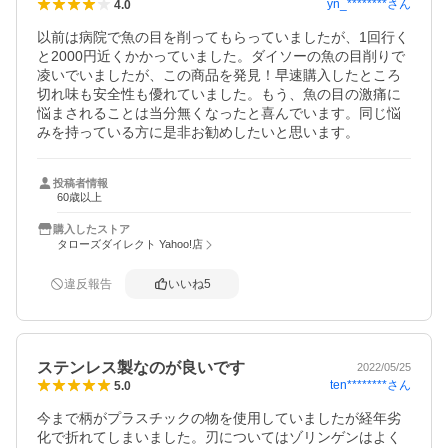
yn_********
さん
4.0
以前は病院で魚の目を削ってもらっていましたが、1回行く
と2000円近くかかっていました。ダイソーの魚の目削りで
凌いでいましたが、この商品を発見！早速購入したところ
切れ味も安全性も優れていました。もう、魚の目の激痛に
悩まされることは当分無くなったと喜んでいます。同じ悩
みを持っている方に是非お勧めしたいと思います。
投稿者情報
60歳以上
購入したストア
タローズダイレクト Yahoo!店
違反報告
いいね
5
ステンレス製なのが良いです
2022/05/25
ten********
さん
5.0
今まで柄がプラスチックの物を使用していましたが経年劣
化で折れてしまいました。刃についてはゾリンゲンはよく