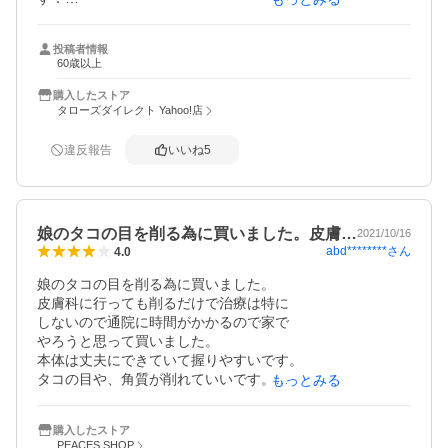
やすりだと時間もかなりかかりますが、こちらは、早いで
す。
投稿者情報
60歳以上
購入したストア
タローズダイレクト Yahoo!店
違反報告
いいね
5
娘のタコの目を削る為に買いました。皮膚…
2021/10/16
abd********
さん
4.0
娘のタコの目を削る為に買いました。

皮膚科に行っても削るだけで治療は特に

しないので通院に時間がかかるので家で

やろうと思って買いました。

本体は丈夫にできていて握りやすいです。

タコの目や、角質が削れていいです。

もっとみる
替え刃が10枚もセットになっているのが

よかったです。

購入したストア
　注文番号

PEACES SHOP