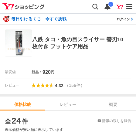
i
毎日引けるくじ 今すぐ挑戦
ログイン
八鉄 タコ・魚の目スライサー 替刃10
枚付き フットケア用品
920
最安値
新品：
円
（
156
件
）
レビュー
4.32
レビュー
概要
価格比較
価格比較
24
全
件
情報の誤りを報告
表示価格が安い順に表示しています