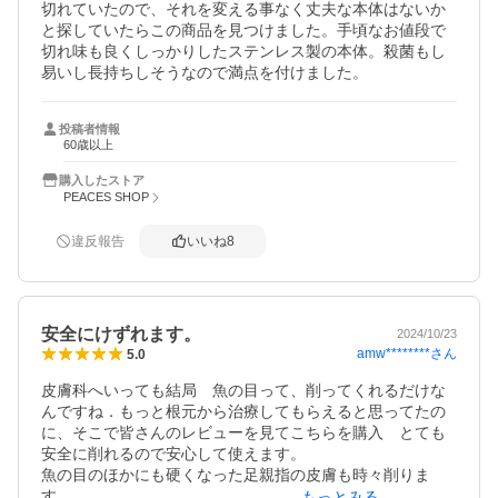
切れていたので、それを変える事なく丈夫な本体はないか
と探していたらこの商品を見つけました。手頃なお値段で
切れ味も良くしっかりしたステンレス製の本体。殺菌もし
易いし長持ちしそうなので満点を付けました。
投稿者情報
60歳以上
購入したストア
PEACES SHOP
違反報告
いいね
8
安全にけずれます。
2024/10/23
amw********
さん
5.0
皮膚科へいっても結局　魚の目って、削ってくれるだけな
んですね．もっと根元から治療してもらえると思ってたの
に、そこで皆さんのレビューを見てこちらを購入　とても
安全に削れるので安心して使えます。

魚の目のほかにも硬くなった足親指の皮膚も時々削りま
す．

もっとみる