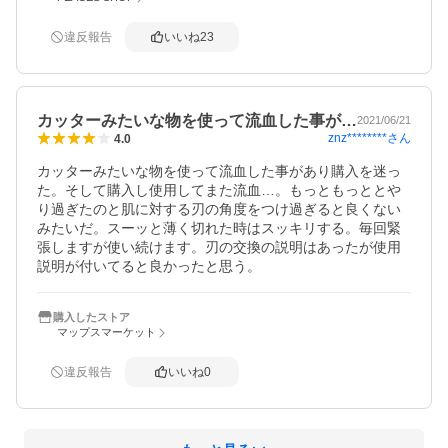
　　peaces-10009571
違反報告
いいね
23
カッターみたいな物を使って流血した事が…
2021/06/21
znz********
さん
4.0
カッターみたいな物を使って流血した事があり購入を迷っ
た。そして購入し使用してまた流血…。もっともっととや
り過ぎたのと肌に対する刃の角度をつけ過ぎると良くない
みたいだ。スーッと薄く切れた時はスッキリする。毎回緊
張しますが使い続けます。刃の交換の説明はあったが使用
説明が付いてると良かったと思う。
購入したストア
マップスマーケット
違反報告
いいね
0