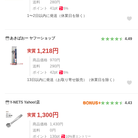
送料
280
円
ポイント
41
pt
5
%
1〜2日以内に発送（休業日を除く）
あきばおー ヤフーショップ
4.49
1,218
円
実質
商品価格
970
円
送料
290
円
ポイント
42
pt
5
%
13日以内に発送（お取り寄せ販売）（休業日を除く）
Y-NETS Yahoo!店
4.43
1,300
円
実質
商品価格
1,430
円
送料
0
円
ポイント
130
pt
10
%
要エントリー