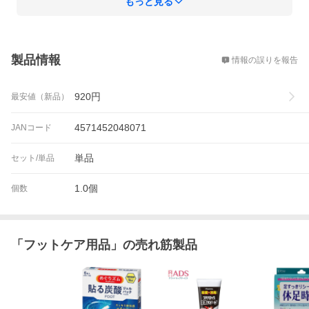
もっと見る
概要
製品情報
情報の誤りを報告
920
円
最安値（新品）
4571452048071
JANコード
単品
セット/単品
1.0個
個数
「
フットケア用品
」の売れ筋製品