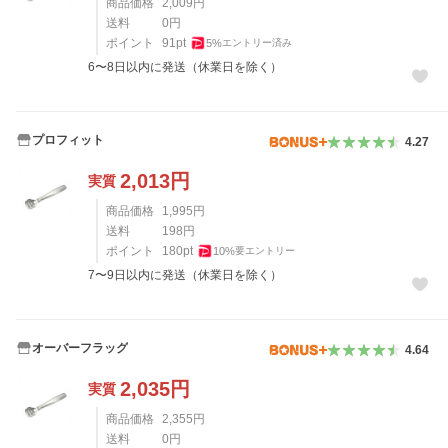
商品価格
2,009
円
送料
0
円
ポイント
91
pt
5
%
エントリー済み
6〜8日以内に発送（休業日を除く）
プロフィット
4.27
2,013
円
実質
商品価格
1,995
円
送料
198
円
ポイント
180
pt
10
%
要エントリー
7〜9日以内に発送（休業日を除く）
オーバーフラッグ
4.64
2,035
円
実質
商品価格
2,355
円
送料
0
円