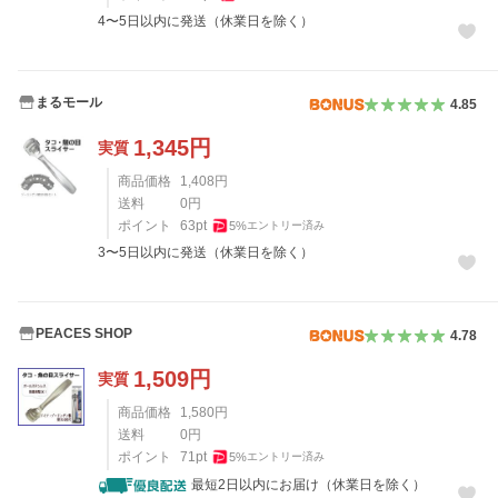
4〜5日以内に発送（休業日を除く）
まるモール
4.85
1,345
円
実質
商品価格
1,408
円
送料
0
円
ポイント
63
pt
5
%
エントリー済み
3〜5日以内に発送（休業日を除く）
PEACES SHOP
4.78
1,509
円
実質
商品価格
1,580
円
送料
0
円
ポイント
71
pt
5
%
エントリー済み
最短2日以内にお届け（休業日を除く）