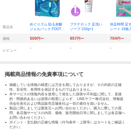
めぐりズム 貼る炭酸
ブテナロック 足洗い
休足時間 足
製品名
ジェルパック FOOT 6
ソープ 150g×1
シート 18枚
枚入×1
509
957
704
価格
円〜
円〜
円〜
-
-
-
レビュー
掲載商品情報の免責事項について
掲載している情報の精度には万全を期しておりますが、その内容の正確
性、安全性、有用性を保証するものではありません。
本サービスの情報内容を使用して発生した損害や不利益に関して、直接
的・間接的あるいは損害の程度によらず、 LINEヤフー株式会社、情報提
供会社各社および商品販売店舗各社は一切の責任を負いません。
製品に関しましては製造元へお問い合わせください。購入に際しての質
問、各店舗サービスの内容、価格、販売開始日等に関しましては各店舗へ
お問い合わせください。
ポイント・支払額の正確な情報（付与条件・上限等）はカートをご確認く
ださい。