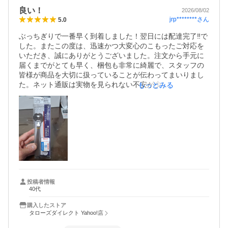
良い！
2026/08/02
jrp********
さん
5.0
ぶっちぎりで一番早く到着しました！翌日には配達完了‼️で
した。またこの度は、迅速かつ大変心のこもったご対応を
いただき、誠にありがとうございました。注文から手元に
届くまでがとても早く、梱包も非常に綺麗で、スタッフの
皆様が商品を大切に扱っていることが伝わってまいりまし
た。ネット通販は実物を見られない不安が少しあります
もっとみる
が、届いた商品は想像以上に素敵で、こちらのお店を選ん
で大正解だったと感じております。素晴らしいお買い物体
験をありがとうございました。また機会がありましたら、
よろしくお願いいたします。
投稿者情報
40代
購入したストア
タローズダイレクト Yahoo!店