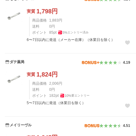
1,798
円
実質
商品価格
1,883
円
送料
0
円
ポイント
85
pt
5
%
エントリー済み
6〜7日以内に発送（メーカー在庫）（休業日を除く）
ダテ薬局
4.19
1,824
円
実質
商品価格
2,006
円
送料
0
円
ポイント
182
pt
10
%
要エントリー
5〜7日以内に発送（休業日を除く）
メイリーヴル
4.51