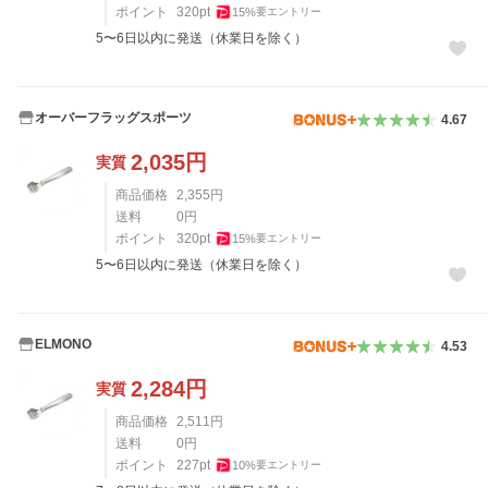
ポイント
320
pt
15
%
要エントリー
5〜6日以内に発送（休業日を除く）
オーバーフラッグスポーツ
4.67
2,035
円
実質
商品価格
2,355
円
送料
0
円
ポイント
320
pt
15
%
要エントリー
5〜6日以内に発送（休業日を除く）
ELMONO
4.53
2,284
円
実質
商品価格
2,511
円
送料
0
円
ポイント
227
pt
10
%
要エントリー