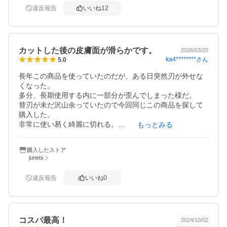
違反報告
いいね
12
カットした後の皮膚面が滑らかです。
2026/03/20
ka4********
さん
5.0
長年この商品を使っていたのだが、ある日突然刃が外せな
くなった。

多分、長期使用する内に一部分が歪んでしまった様だ。

替刃が未だ沢山余っていたので今回同じこの商品を探して
購入した。

非常に使い易く綺麗に切れる。

もっとみる
初心者でも何の不安も無く使いこなせると思う。

両面使用出来る刃もコスパ良いし、又、刃だけ別売されて
購入したストア
junets
違反報告
いいね
0
コスパ最高！
2024/10/02