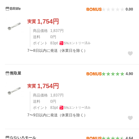
BRlife
0.00
1,754
円
実質
商品価格
1,837
円
送料
0
円
ポイント
83
pt
5
%
エントリー済み
7〜8日以内に発送（休業日を除く）
熊取屋
4.90
1,754
円
実質
商品価格
1,837
円
送料
0
円
ポイント
83
pt
5
%
エントリー済み
7〜9日以内に発送（休業日を除く）
なないろモール
4.64