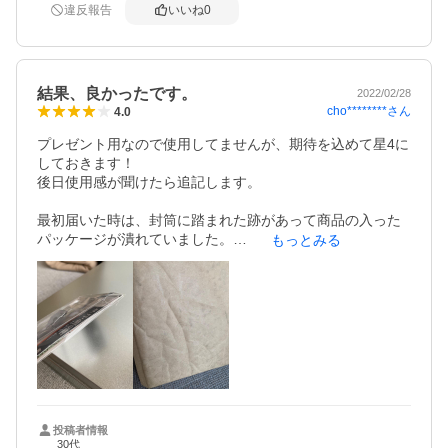
違反報告
いいね
0
結果、良かったです。
2022/02/28
cho********
さん
4.0
プレゼント用なので使用してませんが、期待を込めて星4に
しておきます！

後日使用感が聞けたら追記します。

最初届いた時は、封筒に踏まれた跡があって商品の入った
パッケージが潰れていました。

もっとみる
自分用なら気になりませんでしたがプレゼント用という事
で交換を頼んだ所、即日対応して頂き翌日には新しい商品
と交換して頂けました。ショップさんの迅速で丁寧な対応
はとても良かったです。

投稿者情報
30代