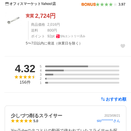
オフィスマーケットYahoo!店
3.97
2,724
円
実質
商品価格
2,016
円
送料
800
円
ポイント
92
pt
5
%
エントリー済み
5〜7日以内に発送（休業日を除く）
レビュー
4.32
5
4
3
2
156
件
1
おすすめ順
少しづつ削るスライサー
2023/08/21
sio********
さん
5.0
YouTubeのタコとりの動画で使われていたスライサーを探