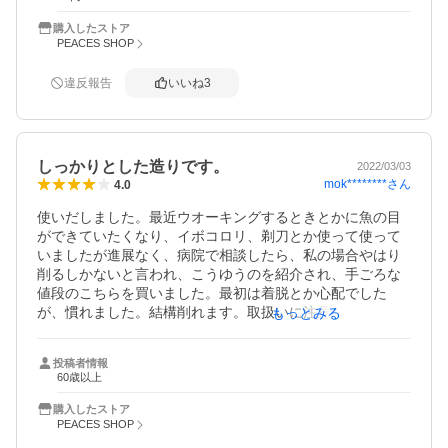
購入したストア
PEACES SHOP
違反報告
いいね
3
しっかりとした造りです。
2022/03/03
mok********
さん
4.0
使いだしました。最近ウオーキングするときとかに魚の目
ができていたくなり、イボコロリ、剃刀とか使って使って
いましたが進展なく、病院で相談したら、私の場合やはり
削るしかないと言われ、こうゆうのを紹介され、手ごろな
値段のこちらを買いました。最初は着脱とか心配でした
が、慣れました。結構削れます。取扱いに注意すれば手ご
もっとみる
ろな値段で良い商品です。
投稿者情報
60歳以上
購入したストア
PEACES SHOP