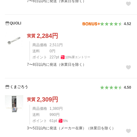
7〜8日以内に発送（休業日を除く）
QUOLI
4.52
2,284
円
実質
商品価格
2,511
円
送料
0
円
ポイント
227
pt
10
%
要エントリー
7〜8日以内に発送（休業日を除く）
くまごろう
4.50
2,309
円
実質
商品価格
1,380
円
送料
990
円
ポイント
61
pt
5
%
3〜5日以内に発送（メーカー在庫）（休業日を除く）