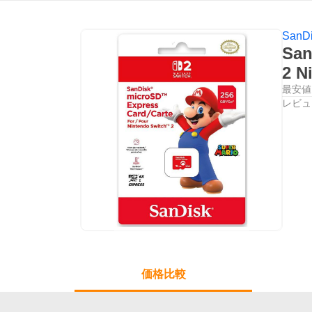
SanD
San
2 
最安値
レビュ
価格比較