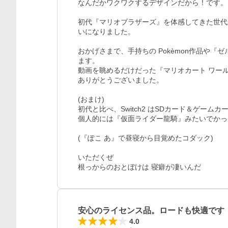
なんだかワクワクするデザインだから！です。

初代『マリオブラザーズ』を体感してきた世代
いになりました。

おかげさまで、手持ちの Pokèmon作品や『
ます。

動画を眺めるだけだった『マリオカート ワール
ありがとうございました。

(おまけ)

初代と比べ、Switch2 はSDカード＆ゲーム
個人的には『仮面ライダー龍騎』みたいでかっ
(『ぽこ あ』で昼寝から目覚めたコダック)

いただくぜ

根っからのおとぼけは 寝癖が凄いんだ
安心のライセンス品。ロードも快適です
4.0