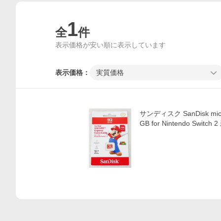
1
全
件
表示価格が安い順に表示しています
表示価格：
実質価格
価格比較
サンディスク SanDisk micro
GB for Nintendo Switch 