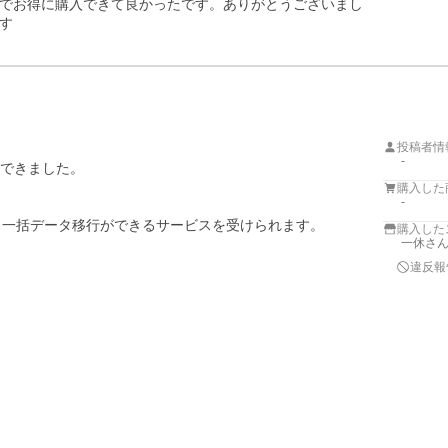
でお得に購入できて良かったです。ありがとうございまし
す
投稿者情
-
ができました。

購入した
-
で、一括データ移行ができるサービスを受けられます。

購入した
一休さん
違反報