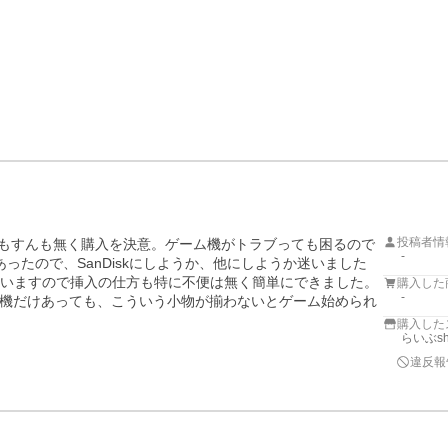
投稿者情
、うんもすんも無く購入を決意。ゲーム機がトラブっても困るので
-
ったので、SanDiskにしようか、他にしようか迷いました
ていますので挿入の仕方も特に不便は無く簡単にできました。
購入した
-
機だけあっても、こういう小物が揃わないとゲーム始められ
購入した
らいぶsh
違反報