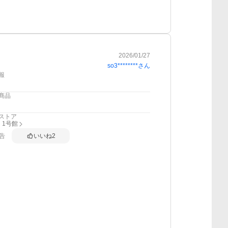
2026/01/27
so3********
さん
報
商品
ストア
 1号館
告
いいね
2