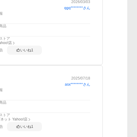
2026/03/03
qgq********
さん
報
商品
ストア
hoo!店
告
いいね
1
2025/07/18
asx********
さん
報
商品
ストア
ット Yahoo!店
告
いいね
1