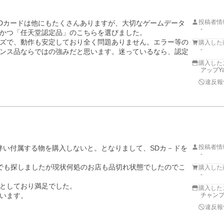
投稿者情
。安価なSDカードは他にもたくさんありますが、大切なゲームデータ
-
かつ「任天堂認定品」のこちらを選びました。

ズで、動作も安定しており全く問題ありません。エラー等の
購入した
-
ンス品ならではの強みだと思います。迷っているなら、認定
購入した
アップYa
違反報
投稿者情
れに伴い付属する物を購入しないと。となりまして、SDカ－ドを
-
でも探しましたが現状何処のお店も品切れ状態でしたのでこ
購入した
-
としており満足でした。

購入した
います。

チャンプネ
違反報