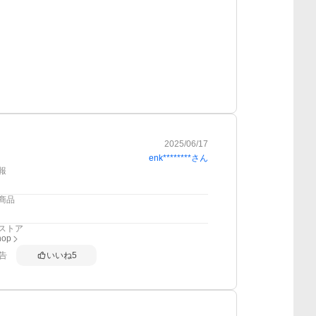
2025/06/17
enk********
さん
報
商品
ストア
op
告
いいね
5