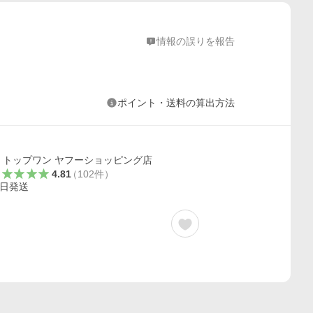
情報の誤りを報告
ポイント・送料の算出方法
トップワン ヤフーショッピング店
4.81
（
102
件
）
日発送