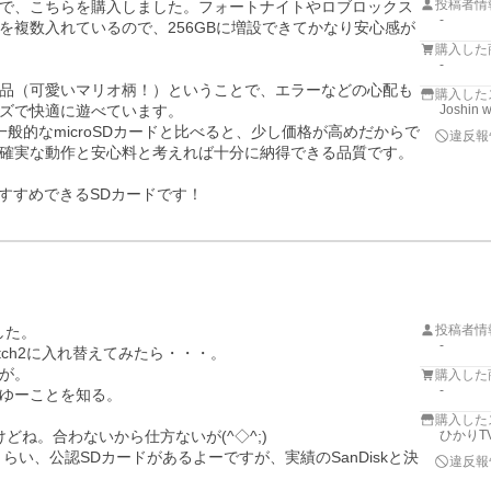
投稿者情
で、こちらを購入しました。フォートナイトやロブロックス
-
を複数入れているので、256GBに増設できてかなり安心感が
購入した
-
品（可愛いマリオ柄！）ということで、エラーなどの心配も
購入した
ズで快適に遊べています。

Joshin 
般的なmicroSDカードと比べると、少し価格が高めだからで
違反報
確実な動作と安心料と考えれば十分に納得できる品質です。

おすすめできるSDカードです！
投稿者情
した。

-
itch2に入れ替えてみたら・・・。

が。

購入した
-
ゆーことを知る。

購入した
けどね。合わないから仕方ないが(^◇^;)

ひかりT
くらい、公認SDカードがあるよーですが、実績のSanDiskと決
違反報