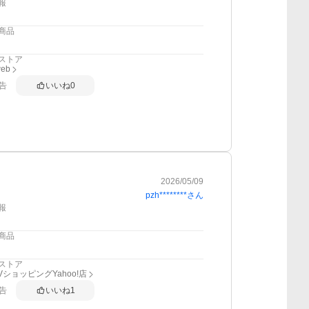
報
商品
ストア
web
告
いいね
0
2026/05/09
pzh********
さん
報
商品
ストア
VショッピングYahoo!店
告
いいね
1