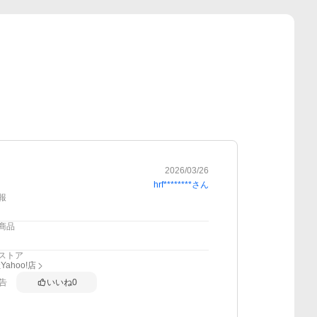
2026/03/26
hrf********
さん
報
商品
ストア
ahoo!店
告
いいね
0