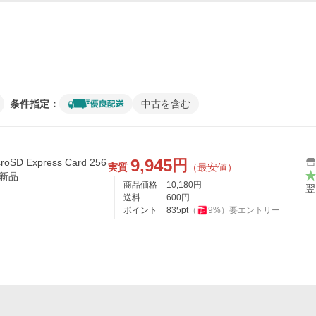
条件指定：
中古を含む
9,945
円
SD Express Card 256
実質
（最安値）
2 新品
商品価格
10,180
円
翌
送料
600
円
ポイント
835
pt
（
9
%）
要エントリー