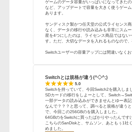
ゲームのデータ容量がいっぱいになってきたの
など、アップデートで容量を大きく使うゲーム
あります。

サンディスク製かつ任天堂の公式ライセンス商
なく、データの移行や読み込みも非常にスムー
星を4つにしたのは、ライセンス商品ではない一
す。ただ、大切なデータを入れるものなので、
Switchユーザーの容量アップには間違いなく
Switchとは規格が違う(^◇^;)
5.0
Switchを持っていて、今回Switch2を購入しま
SDカードの移行をしよーとして、Switch→Sw
一部データの読み込みができませんとゆー表記
なんで？？？と思って、調べると規格が違うと
で、今回この256GBのを購入しました。

64GBのをSwitchに買ったばかりやったんです
こちらのSanDiskと、サムソン、あともぅ1社
めました。