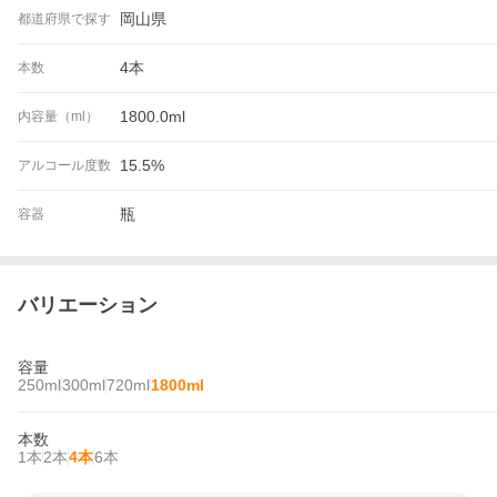
岡山県
都道府県で探す
4本
本数
1800.0ml
内容量（ml）
15.5%
アルコール度数
瓶
容器
バリエーション
容量
250ml
300ml
720ml
1800ml
本数
1本
2本
4本
6本