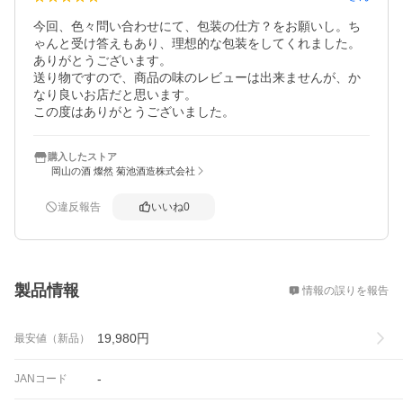
今回、色々問い合わせにて、包装の仕方？をお願いし。ち
ゃんと受け答えもあり、理想的な包装をしてくれました。
ありがとうございます。

送り物ですので、商品の味のレビューは出来ませんが、か
なり良いお店だと思います。

この度はありがとうございました。
購入したストア
岡山の酒 燦然 菊池酒造株式会社
違反報告
いいね
0
概要
製品情報
情報の誤りを報告
19,980
円
最安値（新品）
-
JANコード