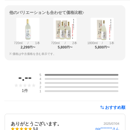
他のバリエーションも合わせて価格比較
720ml
/
1本
720ml
/
2本
1800ml
/
1本
2,299
5,800
5,800
円〜
円〜
円〜
※ 価格は中古価格を含む表示です。
レビュー
-.--
5
4
3
2
1
件
1
おすすめ順
ありがとうございます。
2025/07/04
nor********
さん
5.0