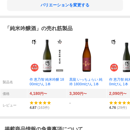
バリエーションを変更する
「
純米吟醸酒
」の売れ筋製品
作 恵乃智 純米吟醸 18
黒龍 いっちょらい 純
作 恵乃智 純
製品名
00mlびん 1本
吟 1800mlびん 1本
0mlびん 1本
4,180
3,300
2,090
価格
円〜
円〜
円〜
-
レビュー
4.87
(
163
件)
4.76
(
29
件)
掲載商品情報の免責事項について