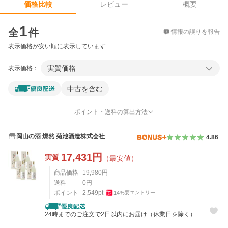
レビュー
概要
価格比較
価格比較
1
全
件
情報の誤りを報告
表示価格が安い順に表示しています
実質価格
表示価格：
中古を含む
ポイント・送料の算出方法
岡山の酒 燦然 菊池酒造株式会社
4.86
17,431
円
実質
（最安値）
商品価格
19,980
円
送料
0
円
ポイント
2,549
pt
14
%
要エントリー
24時までのご注文で2日以内にお届け（休業日を除く）