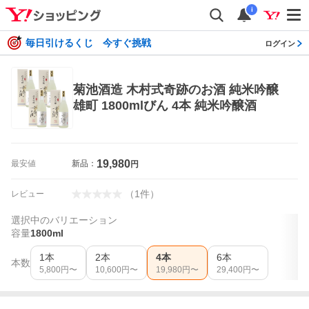
i
毎日引けるくじ 今すぐ挑戦
ログイン
菊池酒造 木村式奇跡のお酒 純米吟醸
雄町 1800mlびん 4本 純米吟醸酒
19,980
最安値
新品：
円
（
1
件
）
レビュー
選択中のバリエーション
容量
1800ml
1本
2本
4本
6本
本数
5,800
円〜
10,600
円〜
19,980
円〜
29,400
円〜