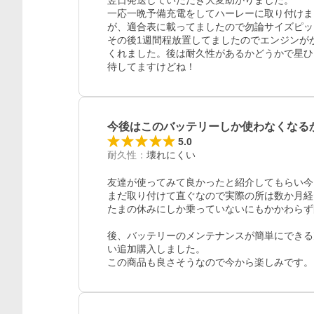
翌日発送していただき大変助かりました。

一応一晩予備充電をしてハーレーに取り付けまし
が、適合表に載ってましたので勿論サイズピッ
その後1週間程放置してましたのでエンジンが
くれました。後は耐久性があるかどうかで星ひ
待してますけどね！
今後はこのバッテリーしか使わなくなる
5.0
耐久性
：
壊れにくい
友達が使ってみて良かったと紹介してもらい今
まだ取り付けて直ぐなので実際の所は数か月経
たまの休みにしか乗っていないにもかかわらず
後、バッテリーのメンテナンスが簡単にできる
い追加購入しました。

この商品も良さそうなので今から楽しみです。