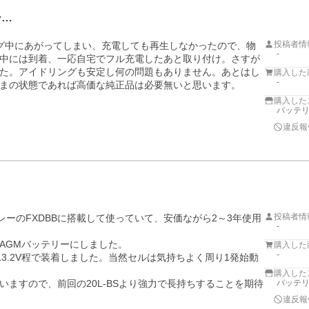
ー…
投稿者情
グ中にあがってしまい、充電しても再生しなかったので、物
-
中には到着、一応自宅でフル充電したあと取り付け。さすが
た。アイドリングも安定し何の問題もありません。あとはし
購入した
-
まの状態であれば高価な純正品は必要無いと思います。

購入した
バッテ
違反報
投稿者情
ハーレーのFXDBBに搭載して使っていて、安価ながら2～3年使用
-
GMバッテリーにしました。

購入した
-
13.2V程で装着しました。当然セルは気持ちよく周り1発始動
購入した
ますので、前回の20L-BSより強力で長持ちすることを期待
バッテ
違反報