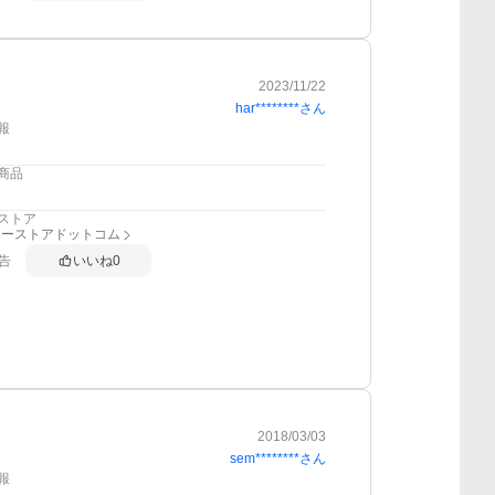
2023/11/22
har********
さん
報
商品
ストア
リーストアドットコム
告
いいね
0
2018/03/03
sem********
さん
報