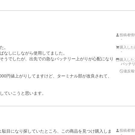
投稿者情
-
た。

購入した
-
ぱなしにしながら使用してました。

そうでしたが、出先での急なバッテリー上がりが心配になり
購入した
バッテ
違反報
000円値上がりしてますけど、ターミナル部が改良されて、
していこうと思います。
投稿者情
よ駄目になり探していたところ、この商品を見つけ購入しま
-