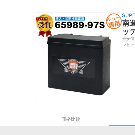
SUPE
南進
ッ
最安値
レビュ
価格比較