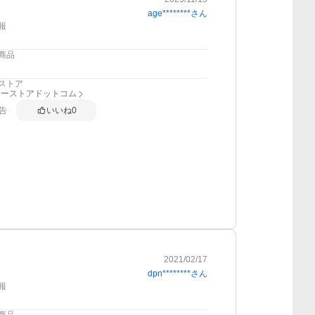
age********
さん
報
商品
ストア
リーストアドットコム
告
いいね
0
2021/02/17
dpn********
さん
報