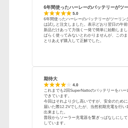
6年間使ったハーレーのバッテリーがツ
5.0
6年間使ったハーレーのバッテリーがツーリン
は試しと注文しました。表示どおり翌日の午前
新品だけあって力強く一発で簡単に始動しまし
ばらく使ってみないとわかりませんが、このま
とりあえず購入して正解でした。
期待大
4.0
これまでも2回SuperNattoのバッテリーを
できています。

今回はそれより少し高いですが、安全のためにA
届いた際12.2Vでしたが、当然初期充電を行い
出来ました。

普段からソーラー充電器を繋ぎっぱなしにしてい
しています。