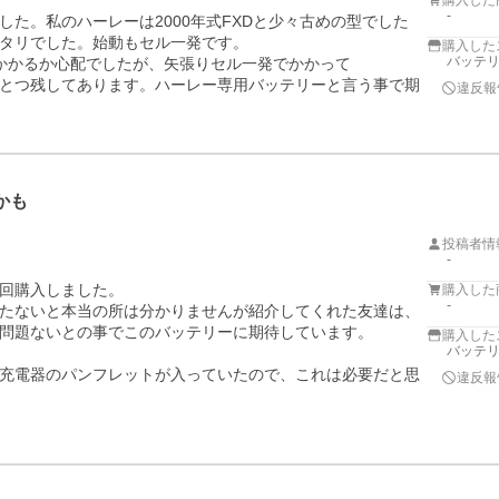
購入した
-
た。私のハーレーは2000年式FXDと少々古めの型でした
タリでした。始動もセル一発です。

購入した
バッテ
かかるか心配でしたが、矢張りセル一発でかかって

とつ残してあります。ハーレー専用バッテリーと言う事で期
違反報
かも
投稿者情
-
回購入しました。

購入した
-
たないと本当の所は分かりませんが紹介してくれた友達は、
問題ないとの事でこのバッテリーに期待しています。

購入した
バッテ
充電器のパンフレットが入っていたので、これは必要だと思
違反報