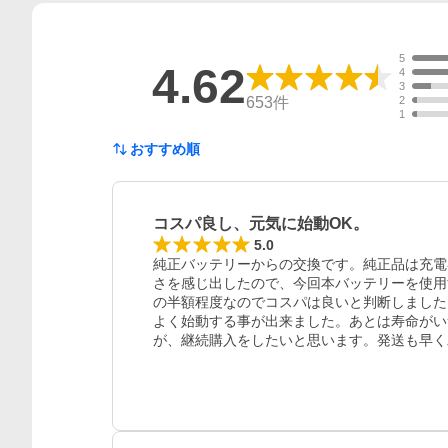
5
4.62
4
3
653
件
2
1
おすすめ順
コスパ良し、元気に始動OK。
5.0
純正バッテリーからの交換です。純正品は充電
さを感じ出したので、今回本バッテリーを使用
の半額程度なのでコスパは良いと判断しました
よく始動する事が出来ました。あとは寿命がい
が、継続購入をしたいと思います。発送も早く