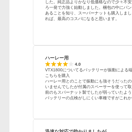
した。純正品よりかなり低価格なので少々不安
ろ一発で力強く始動しました。梱包の中にパン
あることを知り、スーパーナットも購入しまし
れば、最高のコスパになると思います。
レビュー
ハーレー用
4.0
VTX1800についてるバッテリーが振動によ
こちらを購入

ハーレー用とのことで振動にも強そうだったの
いませんでしたが付属のスペーサーを使って取
前のもスパーナット製でしたが弱っていたよう
バッテリーの点検がしにくい車種ですがこれか
迅速な対応で助かりましたが…