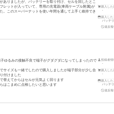
がありましたが、バッテリーを取り付け、セルを回したとこ
フレットが入っていて、専用の充電器(車両ケーブル附属)が
購入した
-
た。このスーパーナットを使い年間を通して上手く維持でき
購入した
バッテ
違反報
投稿者情
る端子ゆるみの接触不良で端子がグダグダになってしまったので
-
でサイズも一緒でしたので購入しましたが端子部分が少し合
購入した
-
り付けました

で替えてからはセルが元気よく回ります

購入した
らはこまめに点検したいと思います

バッテ
違反報