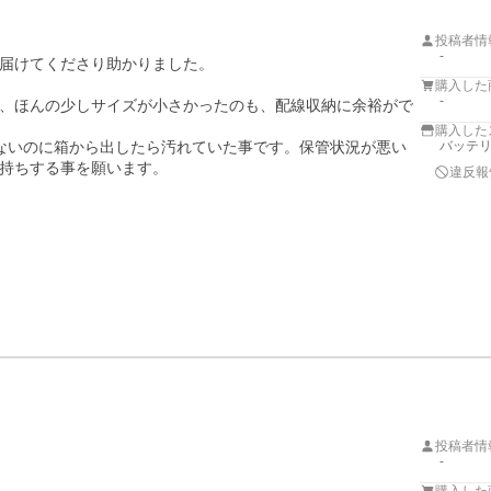
投稿者情
-
届けてくださり助かりました。

購入した
-
、ほんの少しサイズが小さかったのも、配線収納に余裕がで
購入した
ないのに箱から出したら汚れていた事です。保管状況が悪い
バッテ
持ちする事を願います。
違反報
投稿者情
-