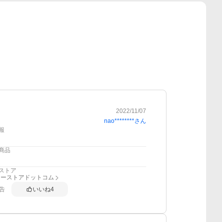
2022/11/07
nao********
さん
報
商品
ストア
リーストアドットコム
告
いいね
4