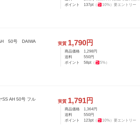
ポイント
137
pt
（
10
%）
要エントリー
1,790
円
 50号 DAIWA
実質
商品価格
1,298
円
送料
550
円
ポイント
58
pt
（
5
%）
1,791
円
S AH 50号 フル
実質
商品価格
1,364
円
送料
550
円
ポイント
123
pt
（
10
%）
要エントリー