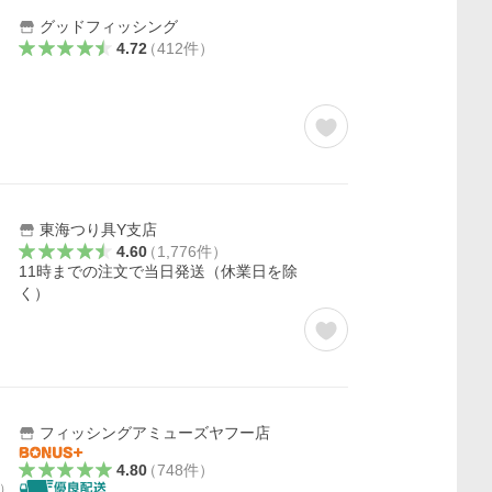
グッドフィッシング
4.72
（
412
件
）
東海つり具Y支店
4.60
（
1,776
件
）
11時までの注文で当日発送（休業日を除
く）
フィッシングアミューズヤフー店
4.80
（
748
件
）
）