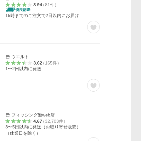
3.94
（
81
件
）
15時までのご注文で2日以内にお届け
ウエルト
3.62
（
165
件
）
1〜2日以内に発送
フィッシング遊web店
4.67
（
32,703
件
）
3〜5日以内に発送（お取り寄せ販売）
（休業日を除く）