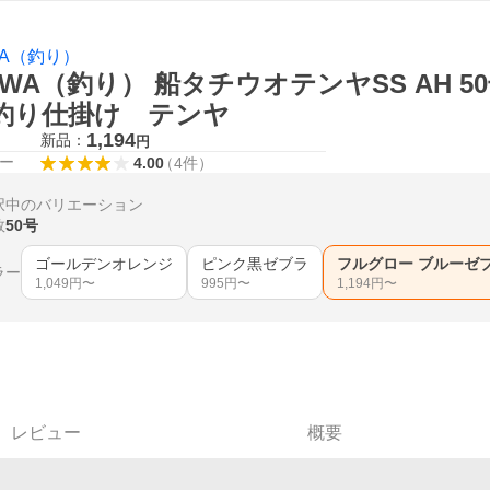
WA（釣り）
IWA（釣り） 船タチウオテンヤSS AH 
 釣り仕掛け テンヤ
1,194
新品：
円
ー
4.00
（
4
件
）
択中のバリエーション
数
50号
ゴールデンオレンジ
ピンク黒ゼブラ
フルグロー ブルーゼ
ラー
1,049
円〜
995
円〜
1,194
円〜
レビュー
概要