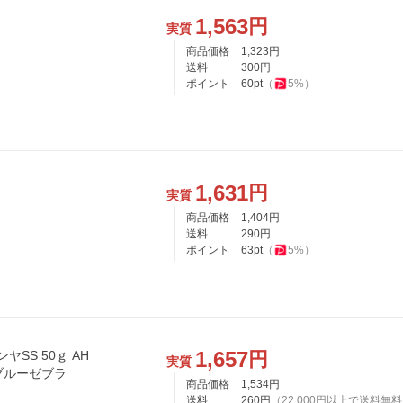
1,563
円
実質
商品価格
1,323
円
送料
300
円
ポイント
60
pt
（
5
%）
1,631
円
実質
商品価格
1,404
円
送料
290
円
ポイント
63
pt
（
5
%）
1,657
円
ヤSS 50ｇ AH
実質
ローブルーゼブラ
商品価格
1,534
円
送料
260
円
（
22,000
円以上で送料無料