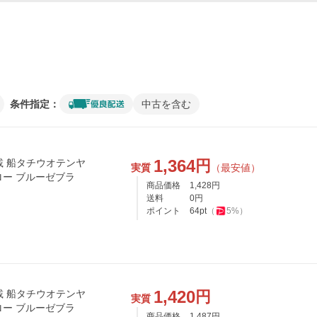
条件指定：
中古を含む
1,364
円
載 船タチウオテンヤ
実質
（最安値）
グロー ブルーゼブラ
商品価格
1,428
円
送料
0
円
ポイント
64
pt
（
5
%）
1,420
円
載 船タチウオテンヤ
実質
グロー ブルーゼブラ
商品価格
1,487
円