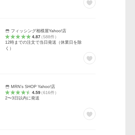
フィッシング相模屋Yahoo!店
4.87
（
588
件
）
12時までの注文で当日発送（休業日を除
く）
MRN’s SHOP Yahoo!店
4.59
（
616
件
）
2〜3日以内に発送