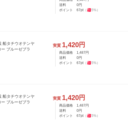
送料
0
円
ポイント
67
pt
（
5
%）
1,420
円
載 船タチウオテンヤ
実質
グロー ブルーゼブラ
商品価格
1,487
円
送料
0
円
ポイント
67
pt
（
5
%）
1,420
円
載 船タチウオテンヤ
実質
グロー ブルーゼブラ
商品価格
1,487
円
送料
0
円
ポイント
67
pt
（
5
%）