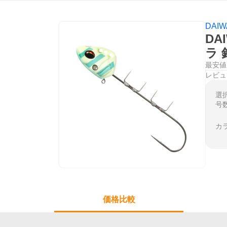
DAI
DA
ラ
最安値
レビュ
選
号
カ
価格比較