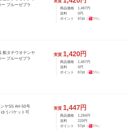
1,420
円
実質
グロー ブルーゼブラ
商品価格
1,487
円
送料
0
円
ポイント
67
pt
（
5
%）
1,420
円
載 船タチウオテンヤ
実質
グロー ブルーゼブラ
商品価格
1,487
円
送料
0
円
ポイント
67
pt
（
5
%）
1,447
円
ヤSS AH 50号
実質
) ゆうパケット可
商品価格
1,284
円
送料
220
円
ポイント
57
pt
（
5
%）