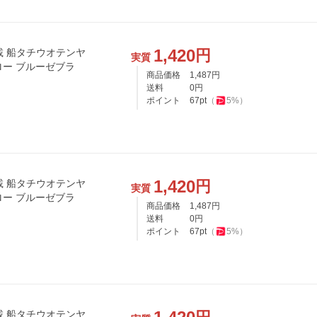
1,420
円
載 船タチウオテンヤ
実質
グロー ブルーゼブラ
商品価格
1,487
円
送料
0
円
ポイント
67
pt
（
5
%）
1,420
円
載 船タチウオテンヤ
実質
グロー ブルーゼブラ
商品価格
1,487
円
送料
0
円
ポイント
67
pt
（
5
%）
載 船タチウオテンヤ