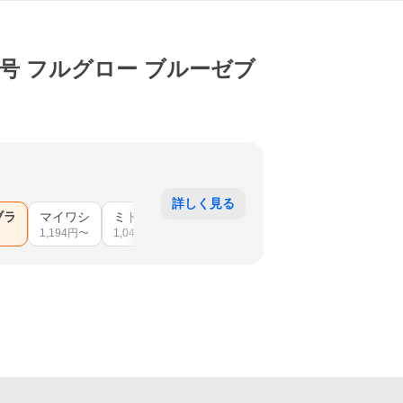
50号 フルグロー ブルーゼブ
詳しく見る
ブラ
マイワシ
ミドキンホロゼブラ
紫ブルーゼブラ
黄ブル
1,194
円〜
1,049
円〜
1,194
円〜
1,194
円