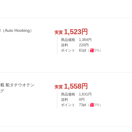
1,523
円
uto Hooking）
実質
商品価格
1,364
円
送料
220
円
ポイント
61
pt
（
5
%）
1,558
円
ク搭載 船タチウオテン
実質
ルグ
商品価格
1,631
円
送料
0
円
ポイント
73
pt
（
5
%）