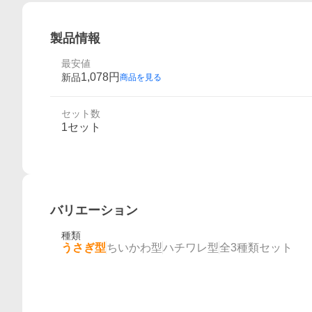
製品情報
最安値
1,078
円
新品
商品を見る
セット数
1セット
バリエーション
種類
うさぎ型
ちいかわ型
ハチワレ型
全3種類セット