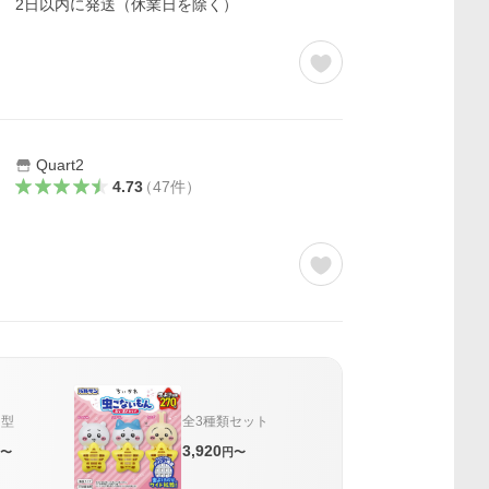
2日以内に発送（休業日を除く）
Quart2
4.73
（
47
件
）
レ型
全3種類セット
3,920
〜
円〜