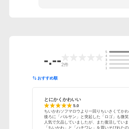
5
-.--
4
3
2
件
2
1
おすすめ順
とにかくかわいい
5.0
ちいかわソフマロウより一回りちいさくてかわ
後ろに「バルサン」と突起した「ロゴ」も微笑
人気で欠品していましたが、また復活していま
「ちいかわ」と「ハチワレ」を買いそびれたので