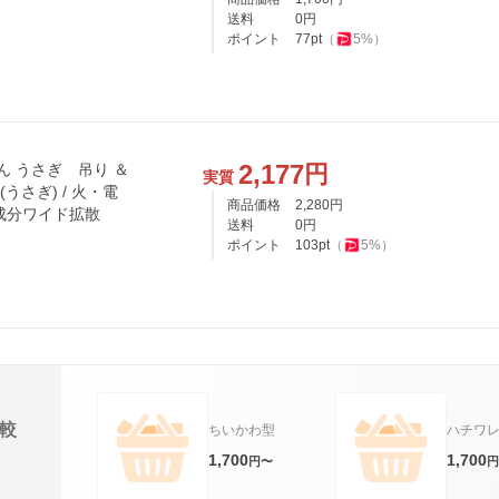
送料
0
円
ポイント
77
pt
（
5
%）
2,177
円
ん うさぎ 吊り ＆
実質
(うさぎ) / 火・電
商品価格
2,280
円
成分ワイド拡散
送料
0
円
ポイント
103
pt
（
5
%）
較
ちいかわ型
ハチワ
1,700
1,700
円〜
円