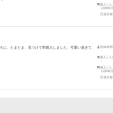
購入した
LOHACO
違反報
投稿者情
ろに、たまたま、見つけて即購入しました、可愛い過ぎて、
-
購入した
-
購入した
LOHACO
違反報