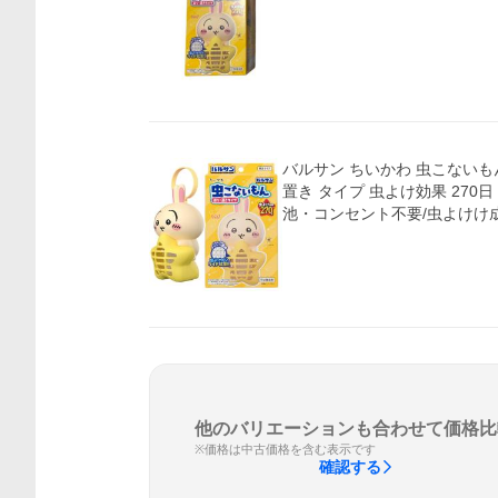
価格比較
バルサン ちいかわ 虫こないも
置き タイプ 虫よけ効果 270日 
池・コンセント不要/虫よけけ
他のバリエーションも合わせて価格比
※価格は中古価格を含む表示です
確認する