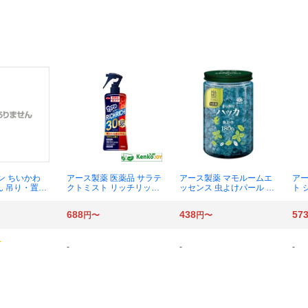
サン ちいかわ
アース製薬 医薬品 サラテ
アース製薬 マモルームエ
アー
ん 吊り・置き
クトミスト リッチリッチ
ッセンス 虫よけパール 18
ト 
かわ型×1セッ
30 200mL×1個
0日用 すっきりハッカ 50
本
0g×1個
688
438
57
円〜
円〜
-
-
-
）