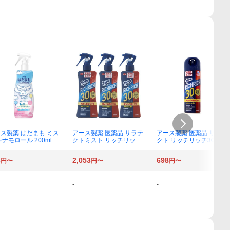
ス製薬 はだまも ミス
アース製薬 医薬品 サラテ
アース製薬 医薬品 サラテ
シナモロール 200ml×1
クトミスト リッチリッチ
クト リッチリッチ30 200
30 200mL×3個
mL×1個
3
2,053
698
円〜
円〜
円〜
-
-