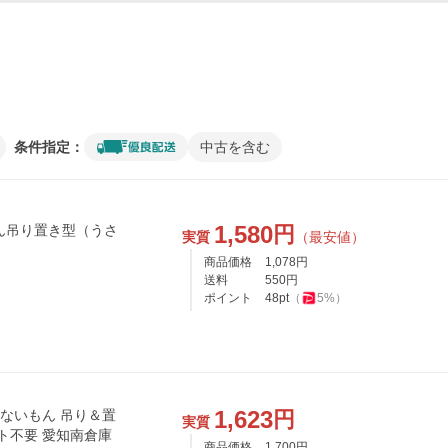
条件指定：
中古を含む
1,580
円
ん吊り置き型（うさ
実質
（最安値）
商品価格
1,078
円
送料
550
円
ポイント
48
pt
（
5
%）
1,623
円
こないもん 吊り＆置
実質
ント不要 愛知南倉庫
商品価格
1,700
円