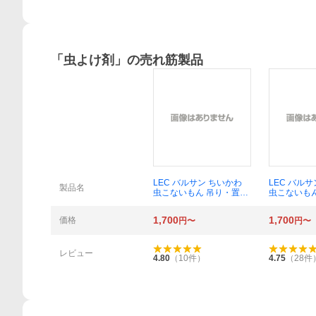
「
虫よけ剤
」の売れ筋製品
概要
LEC バルサン ちいかわ
LEC バル
製品名
虫こないもん 吊り・置き
虫こないも
タイプ ハチワレ型×1セッ
タイプ ちい
ト
ト
1,700
1,700
価格
円〜
円〜
レビュー
4.80
（
10
件）
4.75
（
28
件