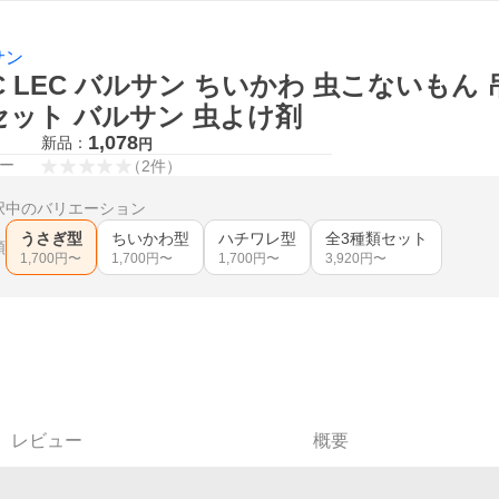
サン
C LEC バルサン ちいかわ 虫こないも
セット バルサン 虫よけ剤
1,078
新品：
円
ー
（
2
件
）
択中のバリエーション
うさぎ型
ちいかわ型
ハチワレ型
全3種類セット
類
1,700
円〜
1,700
円〜
1,700
円〜
3,920
円〜
レビュー
概要