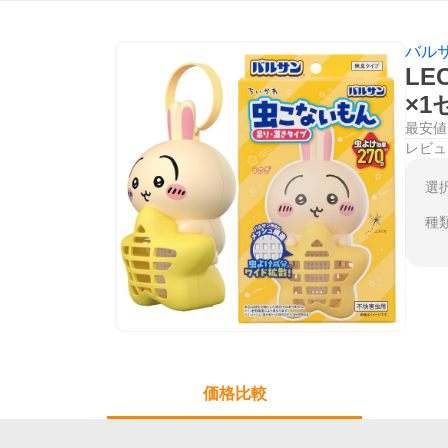
バル
LE
×1
最安値
レビュ
選
種
価格比較