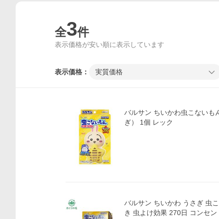
3
全
件
表示価格が安い順に表示しています
表示価格：
実質価格
バルサン ちいかわ虫こないも
ぎ） 1個 レック
バルサン ちいかわ うさぎ 虫
き 虫よけ効果 270日 コンセ