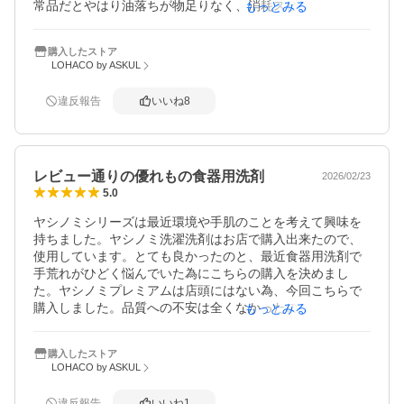
常品だとやはり油落ちが物足りなく、消耗スピードもかな
もっとみる
り早かったですが、プレミアムパワーにしてから頻繁に詰
め替えずに済むし油汚れへのストレスも激減です！更にお
購入したストア
得に使用できたらと思い今回初めて業務用サイズを購入し
LOHACO by ASKUL
ましたが、洗剤を買いに行く手間がなくなり、大容量で安
心感もあり、重い荷物を玄関先まで届けて頂き大満足でし
違反報告
いいね
8
た！
レビュー通りの優れもの食器用洗剤
2026/02/23
5.0
ヤシノミシリーズは最近環境や手肌のことを考えて興味を
持ちました。ヤシノミ洗濯洗剤はお店で購入出来たので、
使用しています。とても良かったのと、最近食器用洗剤で
手荒れがひどく悩んでいた為にこちらの購入を決めまし
た。ヤシノミプレミアムは店頭にはない為、今回こちらで
購入しました。品質への不安は全くなかったので送料を考
もっとみる
慮し、5キロ2個購入（笑）

届いてすぐに容器に詰め替えました。

購入したストア
詰め替えもスムーズにできました。

LOHACO by ASKUL
すぐに油物で使用したフライパンも洗いましたが、スッキ
リ洗えました。

違反報告
いいね
1