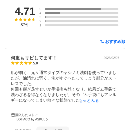
レビュー
4.71
5
4
3
2
87
件
1
おすすめ順
何度もリピしてます！
2023/02/27
5.0
肌が弱く、元々通常タイプのヤシノミ洗剤を使っていまし
たが、油汚れに弱く、泡がすぐへたってしまう部分がスト
レスでした。

何回も継ぎ足すせいか手湿疹も酷くなり、結局ゴム手袋で
洗わざるを得なくなりましたが、そのゴム手袋にもアレル
ギーになってしまい散々な状態でした。

もっとみる
その点こちらはすごく良いです！

よくある強力な洗剤レベルとまではいきませんが、ヌルヌ
購入したストア
ルが取れやすくなっている感じがします。

LOHACO by ASKUL
そして汚れ落ちが良くなっているのに肌荒れはしにくくな
り、本当に不思議です。
