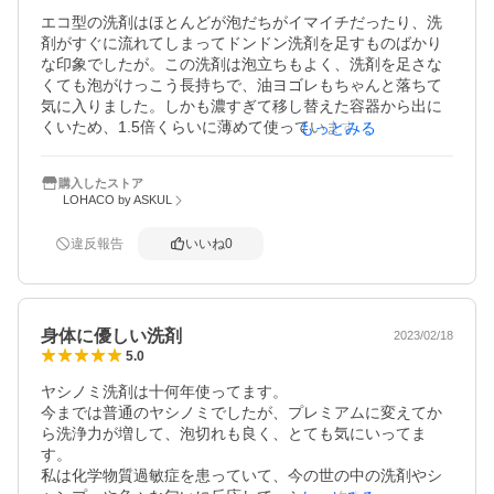
エコ型の洗剤はほとんどが泡だちがイマイチだったり、洗
剤がすぐに流れてしまってドンドン洗剤を足すものばかり
な印象でしたが。この洗剤は泡立ちもよく、洗剤を足さな
くても泡がけっこう長持ちで、油ヨゴレもちゃんと落ちて
気に入りました。しかも濃すぎて移し替えた容器から出に
くいため、1.5倍くらいに薄めて使っています。これで手に
もっとみる
優しいとくればお気に入りになりますね。（ちなみにヤシ
ノミの洗濯洗剤も生乾き臭ナシでめちゃくちゃオススメで
購入したストア
す！ヤシノミすごい！）
LOHACO by ASKUL
違反報告
いいね
0
身体に優しい洗剤
2023/02/18
5.0
ヤシノミ洗剤は十何年使ってます。

今までは普通のヤシノミでしたが、プレミアムに変えてか
ら洗浄力が増して、泡切れも良く、とても気にいってま
す。

私は化学物質過敏症を患っていて、今の世の中の洗剤やシ