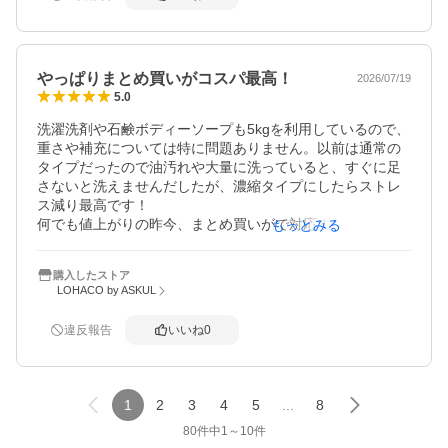
やっぱりまとめ買いがコスパ最高！
2026/07/19
5.0
洗濯洗剤や石鹸ボディーソープも5kgを利用しているので、
重さや補充については特に問題ありません。以前は通常の
タイプだったので油汚れや大量に洗っていると、すぐに足
さないと洗えませんだしたが、濃縮タイプにしたらストレ
ス減り最高です！

何でも値上がりの昨今、まとめ買いがで対応するしかない
もっとみる
ので、とてもありがたい商品です。配達も早く梱包も丁寧
でした。また利用させていただきます。
購入したストア
LOHACO by ASKUL
違反報告
いいね
0
1
2
3
4
5
...
8
80
件中
1
～
10
件