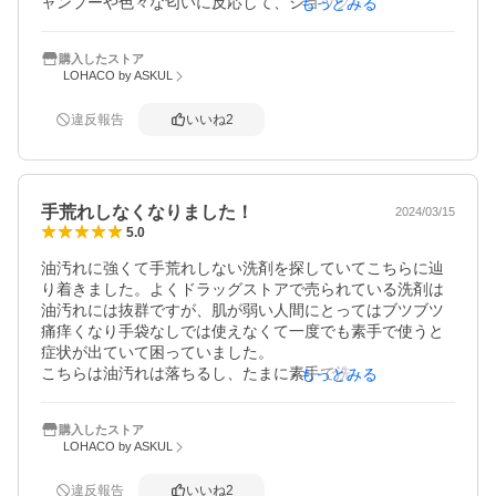
ャンプーや色々な匂いに反応して、ショックを起こしたり
もっとみる
します。使える洗剤等に出会えるまでが、人体実験のよう
な日々です！

購入したストア
サラヤさんの商品は大丈夫な物が多くて有り難く思ってお
LOHACO by ASKUL
ります。

身体に優しい商品の開発よろしくおねがい致します。
違反報告
いいね
2
手荒れしなくなりました！
2024/03/15
5.0
油汚れに強くて手荒れしない洗剤を探していてこちらに辿
り着きました。よくドラッグストアで売られている洗剤は
油汚れには抜群ですが、肌が弱い人間にとってはブツブツ
痛痒くなり手袋なしでは使えなくて一度でも素手で使うと
症状が出ていて困っていました。

こちらは油汚れは落ちるし、たまに素手で洗っても手荒れ
もっとみる
をすることがなくなりとても調子がいいです。たくさん入
っていて高すぎないお値段なのでまた無くなったら買いた
購入したストア
いです。
LOHACO by ASKUL
違反報告
いいね
2