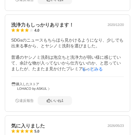
手肌の荒れもだいぶ良くなってきたので、購入して良かっ
たです♪

お肌のデリケートな方におすすめですね。
洗浄力もしっかりあります！
2020/12/20
4.0
SDGsのニュースもちらほら見かけるようになり、少しでも
出来る事から、とヤシノミ洗剤を選びました。

普通のヤシノミ洗剤は泡立ちと洗浄力が弱い様に感じてい
て、余計な物が入ってないから仕方ないのか、と思ってい
ましたが、たまたま見かけたプレミアムパワーを試しに購
もっとみる
入したところ、今まで抱いていた不満解消！

購入したストア
泡立ちも洗浄力も泡切れも満足しています！

LOHACO by ASKUL
どうせ毎日使うものだから、と思い小さな詰め替えではな
違反報告
いいね
1
く大きなものをこの度購入。

食器用洗剤はこれからもコレを使い続ける予定です。
気に入りました
2026/05/23
5.0