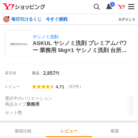
i
毎日引けるくじ 今すぐ挑戦
ログイン
ヤシノミ洗剤
ASKUL ヤシノミ洗剤 プレミアムパワ
ー 業務用 5kg×1 ヤシノミ洗剤 台所用
洗剤
2,857
最安値
新品：
円
（
87
件
）
レビュー
4.71
選択中のバリエーション
商品タイプ
業務用
セット数
価格比較
概要
レビュー