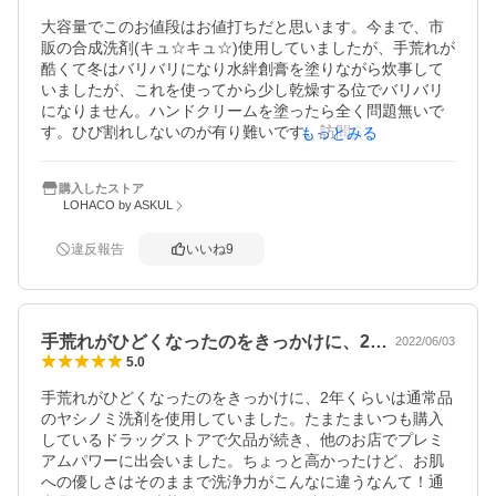
大容量でこのお値段はお値打ちだと思います。今まで、市
販の合成洗剤(キュ☆キュ☆)使用していましたが、手荒れが
酷くて冬はバリバリになり水絆創膏を塗りながら炊事して
いましたが、これを使ってから少し乾燥する位でバリバリ
になりません。ハンドクリームを塗ったら全く問題無いで
す。ひび割れしないのが有り難いです。訪問介護の仕事し
もっとみる
ていますが、市販の合成使っている訪問先がほとんどなの
で、これに変えて欲しい位です。洗い上がりは普通の洗剤
購入したストア
と変わりなく、重宝しています。訪問の洗剤で炊事をして
LOHACO by ASKUL
排水溝を見ると、泡がなかなか流れなかったりしたのを見
て環境にも悪いなと思います。その点、ヤシノミ洗剤ほ排
違反報告
いいね
9
水溝の泡もすぐ無くなり環境にも優しくてとても気に入っ
ています。今度は洗濯洗剤も購入してみようかなぁと思っ
ています
手荒れがひどくなったのをきっかけに、2…
2022/06/03
5.0
手荒れがひどくなったのをきっかけに、2年くらいは通常品
のヤシノミ洗剤を使用していました。たまたまいつも購入
しているドラッグストアで欠品が続き、他のお店でプレミ
アムパワーに出会いました。ちょっと高かったけど、お肌
への優しさはそのままで洗浄力がこんなに違うなんて！通