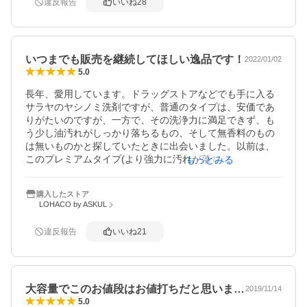
違反報告
いいね
28
無香料で変なにおいがお皿に残らないのも好きです。

洗い物の中で比較的汚れの少ないボウルなどにこちらの洗
剤を1〜2プッシュし、濡らしたスポンジでくしゅくしゅし
て泡の溶液を作っておいて、泡立ちが少なくなったらそこ
いつまでも販売を継続してほしい逸品です！
でくしゅくしゅし直して…を繰り返せば、結構な量洗えち
2022/01/02
5.0
ゃいます。

かなりおすすめです！
長年、愛用しています。ドラッグストアなどでも手に入る
サラヤのヤシノミ洗剤ですが、普通のタイプは、安価であ
りがたいのですが、一方で、その洗浄力に満足できず、も
う少し油汚れがしっかり落ちるもの、そして無香料のもの
は無いものかと探していたときに出会いました。以前は、
このプレミアムタイプ(より強力に汚れが落ちるもの)の成分
もっとみる
のもので、サラヤのオリジナル商品かつ、大容量タンクの
製品も販売されていたのですが、いつしか廃番になり、途
購入したストア
方に暮れていましたが、気づくとロハコオリジナルの製品
LOHACO by ASKUL
として発売されていて、本当にありがたかったです。大容
量タンクだと、年間に何度も洗剤を購入する手間も減り、
違反報告
いいね
21
届けていただけるので、ドラッグストアなどから家まで洗
剤を持ち帰る重さの負担もなく、本当に助かります。これ
からも販売を継続していただきたい逸品です。
大容量でこのお値段はお値打ちだと思いま…
2019/11/14
5.0