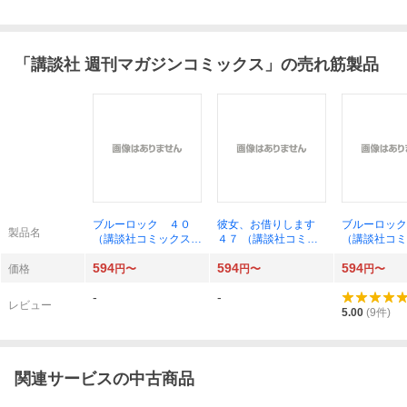
「
講談社 週刊マガジンコミックス
」の売れ筋製品
ブルーロック ４０
彼女、お借りします
ブルーロック
製品名
（講談社コミックス）
４７ （講談社コミッ
（講談社コ
金城宗幸
クス） 宮島礼吏
ＳＨＯＮＥＮ
594
594
594
ＡＺＩＮＥ 
価格
円〜
円〜
円〜
ＣＳ） 金城
-
-
作 ノ村優介
レビュー
5.00
(
9
件)
関連サービスの中古商品