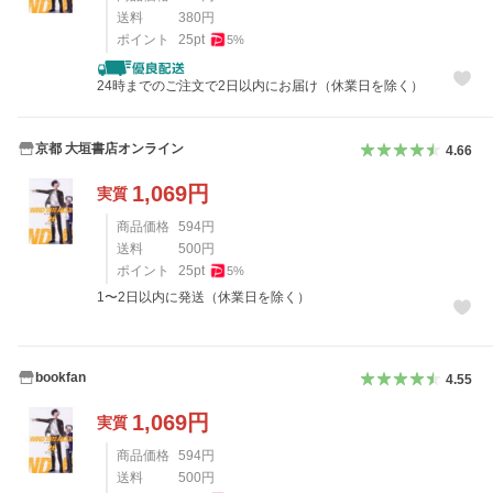
送料
380
円
ポイント
25
pt
5
%
24時までのご注文で2日以内にお届け（休業日を除く）
京都 大垣書店オンライン
4.66
1,069
円
実質
商品価格
594
円
送料
500
円
ポイント
25
pt
5
%
1〜2日以内に発送（休業日を除く）
bookfan
4.55
1,069
円
実質
商品価格
594
円
送料
500
円