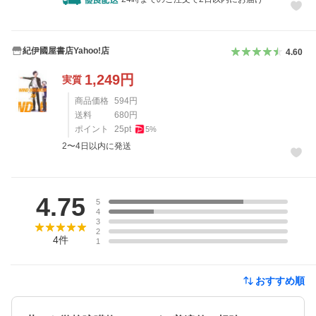
紀伊國屋書店Yahoo!店
4.60
1,249
円
実質
商品価格
594
円
送料
680
円
ポイント
25
pt
5
%
2〜4日以内に発送
レビュー
4.75
5
4
3
2
4
件
1
おすすめ順