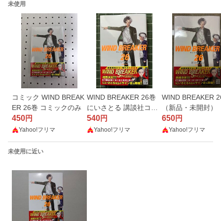
未使用
コミック WIND BREAK
WIND BREAKER 26巻
WIND BREAKER 
ER 26巻 コミックのみ
にいさとる 講談社コミ
（新品・未開封）
450
ックス
540
650
円
円
円
Yahoo!フリマ
Yahoo!フリマ
Yahoo!フリマ
未使用に近い