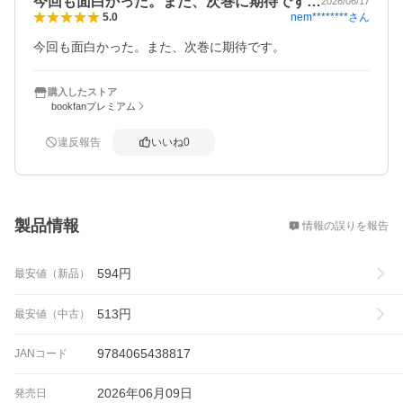
今回も面白かった。また、次巻に期待です…
2026/06/17
nem********
さん
5.0
今回も面白かった。また、次巻に期待です。
購入したストア
bookfanプレミアム
違反報告
いいね
0
概要
製品情報
情報の誤りを報告
594
円
最安値（新品）
513
円
最安値（中古）
9784065438817
JANコード
2026年06月09日
発売日