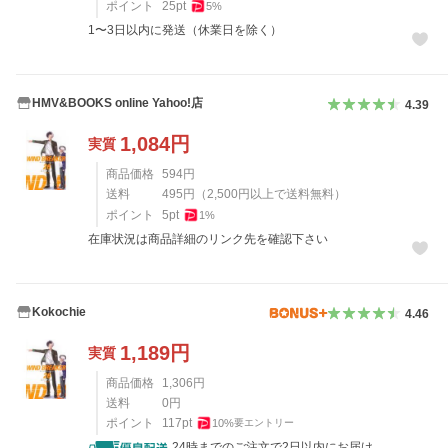
ポイント
25
pt
5
%
1〜3日以内に発送（休業日を除く）
HMV&BOOKS online Yahoo!店
4.39
1,084
円
実質
商品価格
594
円
送料
495
円
（
2,500
円以上で送料無料）
ポイント
5
pt
1
%
在庫状況は商品詳細のリンク先を確認下さい
Kokochie
4.46
1,189
円
実質
商品価格
1,306
円
送料
0
円
ポイント
117
pt
10
%
要エントリー
24時までのご注文で2日以内にお届け