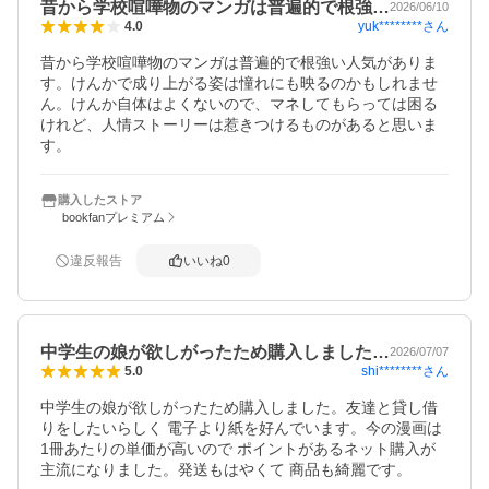
昔から学校喧嘩物のマンガは普遍的で根強…
2026/06/10
yuk********
さん
4.0
昔から学校喧嘩物のマンガは普遍的で根強い人気がありま
す。けんかで成り上がる姿は憧れにも映るのかもしれませ
ん。けんか自体はよくないので、マネしてもらっては困る
けれど、人情ストーリーは惹きつけるものがあると思いま
す。
購入したストア
bookfanプレミアム
違反報告
いいね
0
中学生の娘が欲しがったため購入しました…
2026/07/07
shi********
さん
5.0
中学生の娘が欲しがったため購入しました。友達と貸し借
りをしたいらしく 電子より紙を好んでいます。今の漫画は 
1冊あたりの単価が高いので ポイントがあるネット購入が
主流になりました。発送もはやくて 商品も綺麗です。