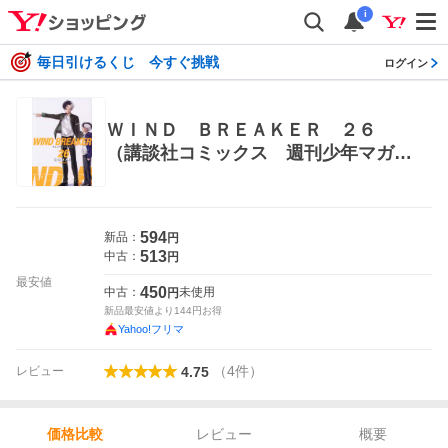
i
毎日引けるくじ 今すぐ挑戦
ログイン
ＷＩＮＤ ＢＲＥＡＫＥＲ ２６
（講談社コミックス 週刊少年マガジ
ン） にいさとる／著 講談社 週刊マガ
ジンコミックス
594
新品：
円
513
中古：
円
最安値
450
中古：
未使用
円
新品最安値より
144
円お得
Yahoo!フリマ
（
4
件
）
レビュー
4.75
レビュー
概要
価格比較