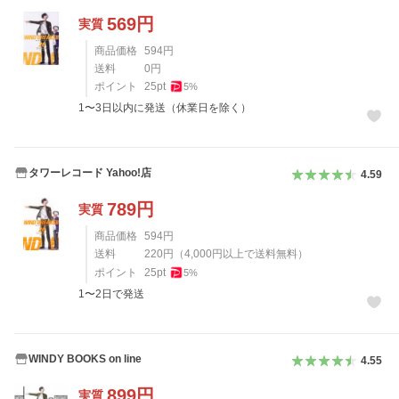
569
円
実質
商品価格
594
円
送料
0
円
ポイント
25
pt
5
%
1〜3日以内に発送（休業日を除く）
タワーレコード Yahoo!店
4.59
789
円
実質
商品価格
594
円
送料
220
円
（
4,000
円以上で送料無料）
ポイント
25
pt
5
%
1〜2日で発送
WINDY BOOKS on line
4.55
899
円
実質