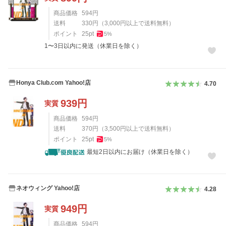
商品価格
594
円
送料
330
円
（
3,000
円以上で送料無料）
ポイント
25
pt
5
%
1〜3日以内に発送（休業日を除く）
Honya Club.com Yahoo!店
4.70
939
円
実質
商品価格
594
円
送料
370
円
（
3,500
円以上で送料無料）
ポイント
25
pt
5
%
最短2日以内にお届け（休業日を除く）
ネオウィング Yahoo!店
4.28
949
円
実質
商品価格
594
円