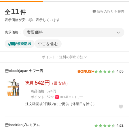
価格比較
11
全
件
情報の誤りを報告
表示価格が安い順に表示しています
実質価格
表示価格：
中古を含む
ポイント・送料の算出方法
ebookjapan ヤフー店
4.65
542
円
実質
（最安値）
商品価格
594
円
ポイント
52
pt
10
%
要エントリー
注文確認後0日以内にご提供（休業日を除く）
bookfanプレミアム
4.62