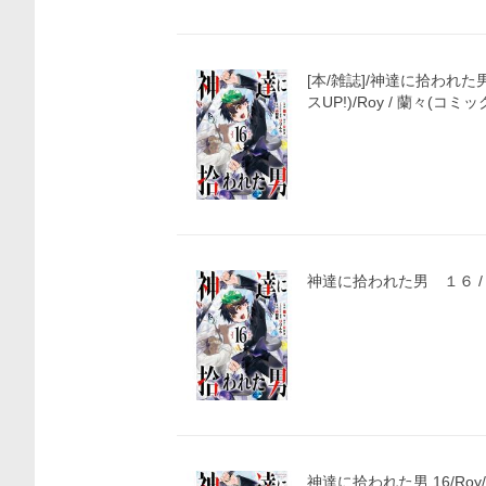
[本/雑誌]/神達に拾われた
スUP!)/Roy / 蘭々(コミッ
神達に拾われた男 １６ /
神達に拾われた男 16/Roy