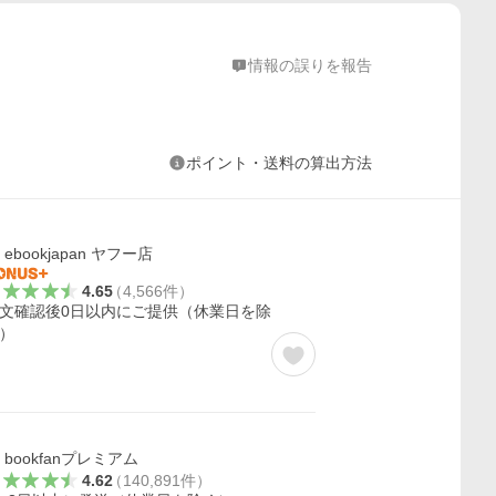
情報の誤りを報告
ポイント・送料の算出方法
ebookjapan ヤフー店
4.65
（
4,566
件
）
文確認後0日以内にご提供（休業日を除
）
bookfanプレミアム
4.62
（
140,891
件
）