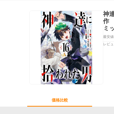
神
作
ミ
最安値
レビュ
価格比較