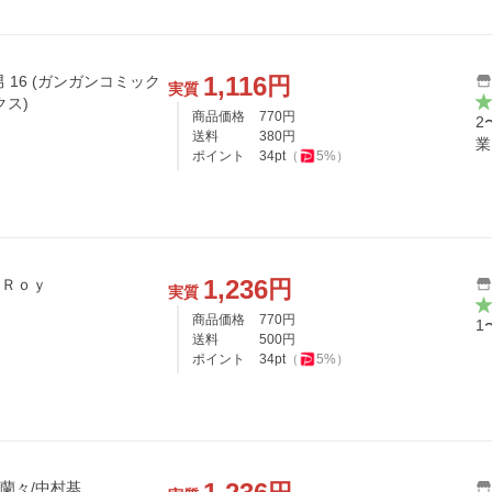
1,116
円
男 16 (ガンガンコミック
実質
クス)
商品価格
770
円
2
送料
380
円
業
ポイント
34
pt
（
5
%）
1,236
円
 Ｒｏｙ
実質
商品価格
770
円
1
送料
500
円
ポイント
34
pt
（
5
%）
/蘭々/中村基