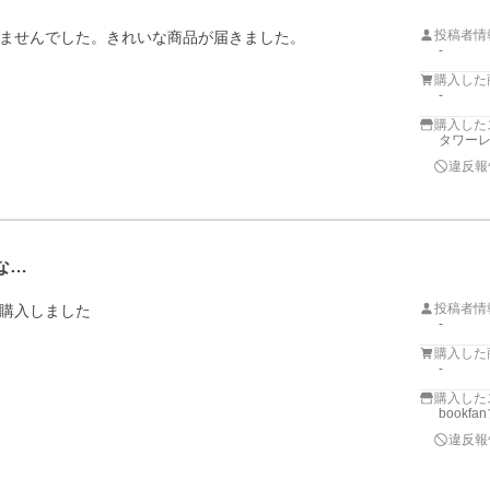
投稿者情
ませんでした。きれいな商品が届きました。
-
購入した
-
購入した
タワーレコ
違反報
な…
投稿者情
購入しました
-
購入した
-
購入した
bookf
違反報