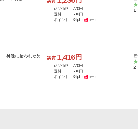
1,236
円
実質
商品価格
770
円
1
送料
500
円
ポイント
34
pt
（
5
%）
1,416
円
れた男
実質
商品価格
770
円
2
送料
680
円
ポイント
34
pt
（
5
%）