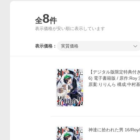
8
全
件
表示価格が安い順に表示しています
表示価格：
実質価格
【デジタル版限定特典付き
6) 電子書籍版 / 原作:Ro
原案:りりんら 構成:中村
神達に拾われた男 16/Roy