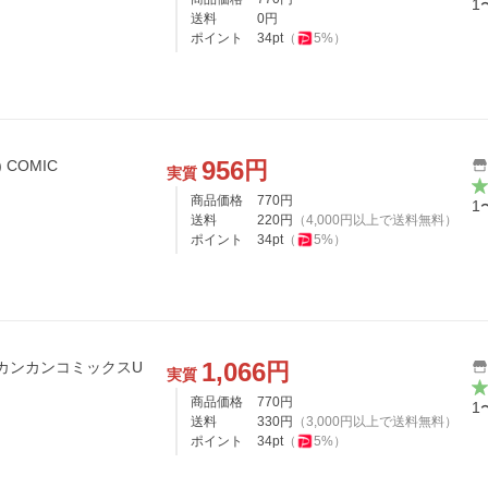
1
送料
0
円
ポイント
34
pt
（
5
%）
956
円
 COMIC
実質
商品価格
770
円
1
送料
220
円
（
4,000
円以上で送料無料）
ポイント
34
pt
（
5
%）
1,066
円
実質
商品価格
770
円
1
送料
330
円
（
3,000
円以上で送料無料）
ポイント
34
pt
（
5
%）