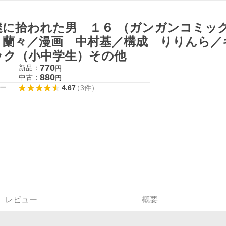
達に拾われた男 １６ （ガンガンコミック
 蘭々／漫画 中村基／構成 りりんら／
ック（小中学生）その他
770
新品：
円
880
中古：
円
ー
4.67
（
3
件
）
レビュー
概要