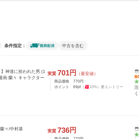
条件指定：
中古を含む
701
円
】神達に拾われた男 (1
実質
（最安値）
y 漫画:蘭々 キャラクター
商品価格
770
円
基
ポイント
69
pt
（
10
%）
要エントリー
注
く
736
円
/蘭々/中村基
実質
商品価格
770
円