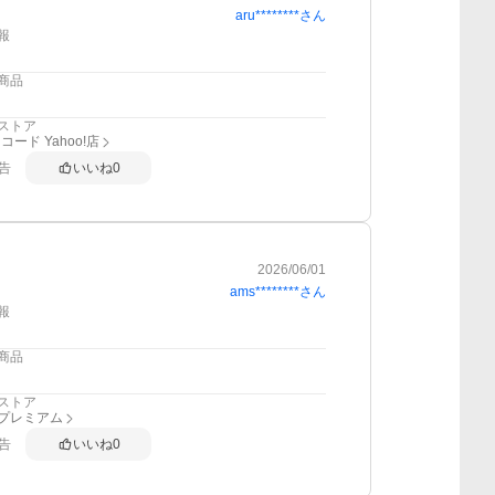
aru********
さん
報
商品
ストア
ード Yahoo!店
告
いいね
0
2026/06/01
ams********
さん
報
商品
ストア
anプレミアム
告
いいね
0