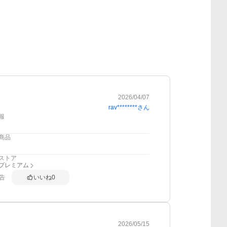
2026/04/07
rav********
さん
報
商品
ストア
anプレミアム
告
いいね
0
2026/05/15