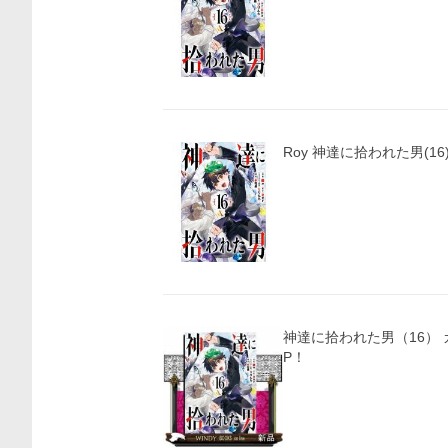
Roy 神達に拾われた男(16)
神達に拾われた男（16） カンカンコミックスU
P！
価格比較