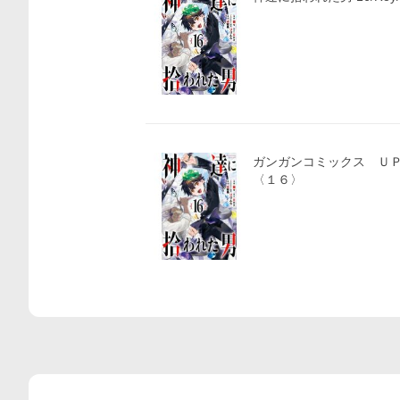
ガンガンコミックス ＵＰ！ 神達に拾わ
〈１６〉