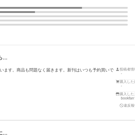
ら…
投稿者情
います。商品も問題なく届きます。新刊はいつも予約買いで
-
購入した
-
購入した
bookf
違反報
に…