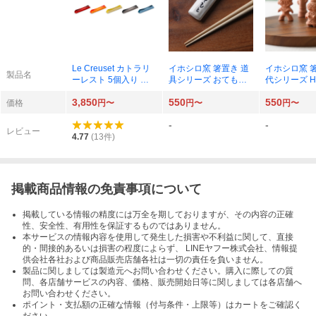
Le Creuset カトラリ
イホシロ窯 箸置き 道
イホシロ窯 
製品名
ーレスト 5個入り レ
具シリーズ おてもと×
代シリーズ Ha
インボー
1個
輪 はにわ×1
3,850
550
550
価格
円〜
円〜
円〜
-
-
レビュー
4.77
(
13
件)
掲載商品情報の免責事項について
掲載している情報の精度には万全を期しておりますが、その内容の正確
性、安全性、有用性を保証するものではありません。
本サービスの情報内容を使用して発生した損害や不利益に関して、直接
的・間接的あるいは損害の程度によらず、 LINEヤフー株式会社、情報提
供会社各社および商品販売店舗各社は一切の責任を負いません。
製品に関しましては製造元へお問い合わせください。購入に際しての質
問、各店舗サービスの内容、価格、販売開始日等に関しましては各店舗へ
お問い合わせください。
ポイント・支払額の正確な情報（付与条件・上限等）はカートをご確認く