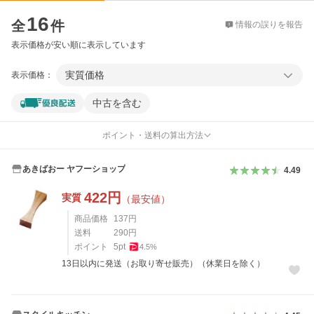
価格比較
16
全
件
情報の誤りを報告
表示価格が安い順に表示しています
実質価格
表示価格：
中古を含む
ポイント・送料の算出方法
あきばおー ヤフーショップ
4.49
422
円
実質
（最安値）
商品価格
137
円
送料
290
円
ポイント
5
pt
4.5
%
13日以内に発送（お取り寄せ販売）（休業日を除く）