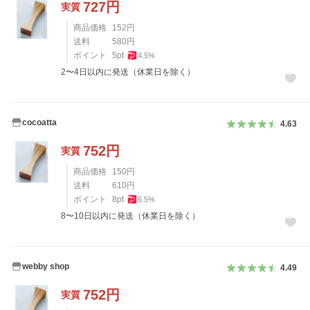
727
円
実質
商品価格
152
円
送料
580
円
ポイント
5
pt
4.5
%
2〜4日以内に発送（休業日を除く）
cocoatta
4.63
752
円
実質
商品価格
150
円
送料
610
円
ポイント
8
pt
6.5
%
8〜10日以内に発送（休業日を除く）
webby shop
4.49
752
円
実質