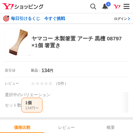
i
毎日引けるくじ 今すぐ挑戦
ログイン
ヤマコー 木製箸置 アーチ 黒檀 08797
×1個 箸置き
134
最安値
新品：
円
（
0
件
）
レビュー
選択中のバリエーション
1個
セット数
134
円〜
レビュー
概要
価格比較