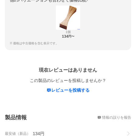
他のバリエーションも合わせて価格比較
1個
134
円〜
※ 価格は中古価格を含む表示です。
レビュー
現在レビューはありません
この製品のレビューを投稿しませんか？
レビューを投稿する
概要
製品情報
情報の誤りを報告
134
円
最安値（新品）