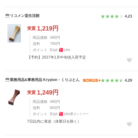
リコメン堂生活館
4.23
1,219
円
実質
商品価格
490
円
送料
790
円
ポイント
61
pt
14
%
【予約】2027年1月中旬頃入荷予定
業務用品&事務用品 Krypton・くりぷとん
4.29
1,249
円
実質
商品価格
480
円
送料
850
円
ポイント
81
pt
19
%
要エントリー
7日以内に発送（休業日を除く）