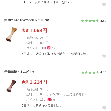
11〜12日以内に発送（休業日を除く）
DIY FACTORY ONLINE SHOP
4.50
1,058
円
実質
商品価格
269
円
送料
800
円
ポイント
11
pt
5
%
5日以内に発送（お取り寄せ販売）（休業日を除く）
満華樓・まんげろう
4.40
1,214
円
実質
商品価格
380
円
送料
850
円
（
15,000
円以上で送料無料）
ポイント
16
pt
5
%
7日以内に発送（休業日を除く）