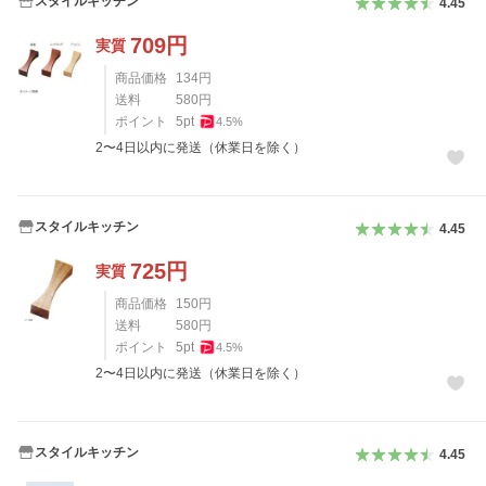
スタイルキッチン
4.45
709
円
実質
商品価格
134
円
送料
580
円
ポイント
5
pt
4.5
%
2〜4日以内に発送（休業日を除く）
スタイルキッチン
4.45
725
円
実質
商品価格
150
円
送料
580
円
ポイント
5
pt
4.5
%
2〜4日以内に発送（休業日を除く）
スタイルキッチン
4.45