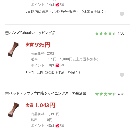
ポイント
14
pt
5
%
5日以内に発送（お取り寄せ販売）（休業日を除く）
ハンズYahoo!ショッピング店
4.56
935
円
実質
商品価格
230
円
送料
715
円
（
5,000
円以上で送料無料）
ポイント
10
pt
5
%
1〜2日以内に発送（休業日を除く）
ベッド・ソファ専門店シャイニングストア生活館
4.28
1,043
円
実質
商品価格
1,091
円
送料
0
円
ポイント
48
pt
5
%