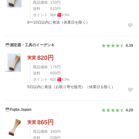
商品価格
150
円
送料
610
円
ポイント
8
pt
6.5
%
8〜10日以内に発送（休業日を除く）
測定器・工具のイーデンキ
4.39
820
円
実質
商品価格
176
円
送料
650
円
ポイント
6
pt
4.5
%
5日以内に発送（お取り寄せ販売）（休業日を除く）
Fujita Japan
4.29
865
円
実質
商品価格
340
円
送料
539
円