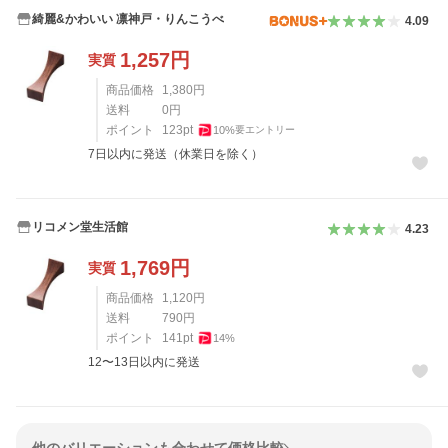
綺麗&かわいい 凛神戸・りんこうべ
4.09
1,257
円
実質
商品価格
1,380
円
送料
0
円
ポイント
123
pt
10
%
要エントリー
7日以内に発送（休業日を除く）
リコメン堂生活館
4.23
1,769
円
実質
商品価格
1,120
円
送料
790
円
ポイント
141
pt
14
%
12〜13日以内に発送