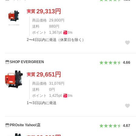
29,313
円
実質
商品価格
29,800
円
送料
880
円
ポイント
1,367
pt
5
%
2〜4日以内に発送（休業日を除く）
SHOP EVERGREEN
4.66
29,651
円
実質
商品価格
31,076
円
送料
0
円
ポイント
1,425
pt
5
%
1〜3日以内に発送
PROsite Yahoo!店
4.67