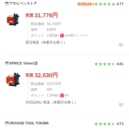
アサヒペンストア
4.77
31,776
円
実質
商品価格
34,749
円
送料
830
円
ポイント
3,803
pt
12
%
要エントリー
翌日発送（休業日を除く）
XPRICE Yahoo!店
4.61
32,030
円
実質
商品価格
33,570
円
送料
0
円
ポイント
1,540
pt
5
%
15日以内に発送（休業日を除く）
ORANGE TOOL TOKIWA
4.73