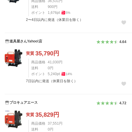
商品価格
36,531
円
送料
900
円
ポイント
1,676
pt
5
%
2〜4日以内に発送（休業日を除く）
道具屋さんYahoo!店
4.64
35,790
円
実質
商品価格
41,030
円
送料
0
円
ポイント
5,240
pt
14
%
7日以内に発送（休業日を除く）
プロキュアエース
4.72
35,829
円
実質
商品価格
37,551
円
送料
0
円