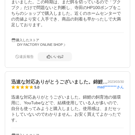
まいました。この時期は、まだ餌を切っているので「ブク
ブク」だけで問題ないと判断し、寺田のHP100ポンプをこ
ちらのショップで購入しました。近くのホームセンターで
の売値より安く入手でき、商品の到着も早かったしで大満
足しております。
購入したストア
DIY FACTORY ONLINE SHOP
違反報告
いいね
2
迅速な対応ありがとうございました。錦鯉…
2023/03/30
mad********
さん
5.0
迅速な対応ありがとうございました。錦鯉の飼育池の循環
用に、YouTubeなどで、結構使用している人が多いので、
自分も使ってみようと購入しました。使用感は、まだセッ
トしていないのでわかりません。お安く買えてよかったで
す。