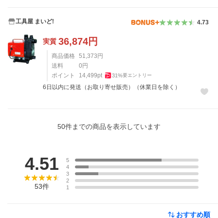
工具屋 まいど!
4.73
36,874
円
実質
商品価格
51,373
円
送料
0
円
ポイント
14,499
pt
31
%
要エントリー
6日以内に発送（お取り寄せ販売）（休業日を除く）
50
件までの商品を表示しています
レビュー
4.51
5
4
3
2
53
件
1
おすすめ順