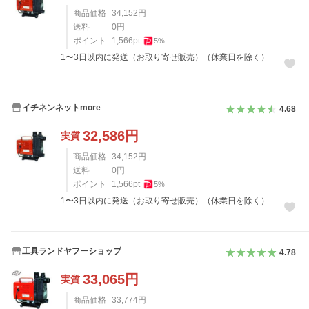
商品価格
34,152
円
送料
0
円
ポイント
1,566
pt
5
%
1〜3日以内に発送（お取り寄せ販売）（休業日を除く）
イチネンネットmore
4.68
32,586
円
実質
商品価格
34,152
円
送料
0
円
ポイント
1,566
pt
5
%
1〜3日以内に発送（お取り寄せ販売）（休業日を除く）
工具ランドヤフーショップ
4.78
33,065
円
実質
商品価格
33,774
円