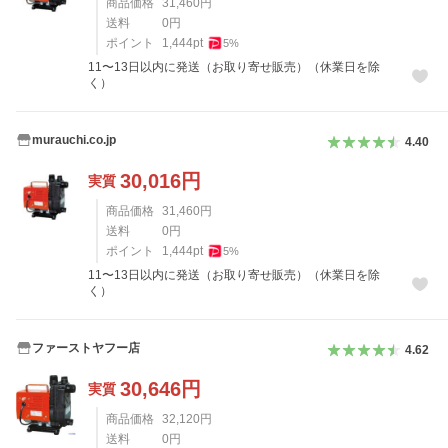
商品価格
31,460
円
送料
0
円
ポイント
1,444
pt
5
%
11〜13日以内に発送（お取り寄せ販売）（休業日を除
く）
murauchi.co.jp
4.40
30,016
円
実質
商品価格
31,460
円
送料
0
円
ポイント
1,444
pt
5
%
11〜13日以内に発送（お取り寄せ販売）（休業日を除
く）
ファーストヤフー店
4.62
30,646
円
実質
商品価格
32,120
円
送料
0
円