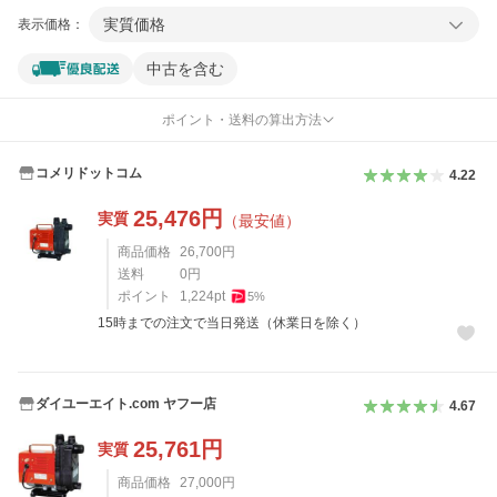
実質価格
表示価格：
中古を含む
ポイント・送料の算出方法
コメリドットコム
4.22
25,476
円
実質
（最安値）
商品価格
26,700
円
送料
0
円
ポイント
1,224
pt
5
%
15時までの注文で当日発送（休業日を除く）
ダイユーエイト.com ヤフー店
4.67
25,761
円
実質
商品価格
27,000
円