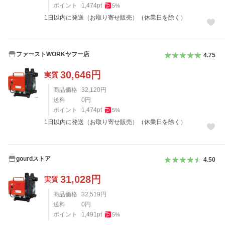
ポイント
1,474
pt
5
%
1日以内に発送（お取り寄せ販売）（休業日を除く）
ファーストWORKヤフー店
4.75
30,646
円
実質
商品価格
32,120
円
送料
0
円
ポイント
1,474
pt
5
%
1日以内に発送（お取り寄せ販売）（休業日を除く）
gourdストア
4.50
31,028
円
実質
商品価格
32,519
円
送料
0
円
ポイント
1,491
pt
5
%