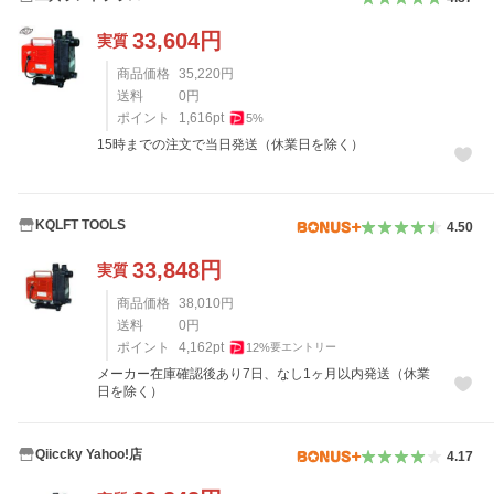
33,604
円
実質
商品価格
35,220
円
送料
0
円
ポイント
1,616
pt
5
%
15時までの注文で当日発送（休業日を除く）
KQLFT TOOLS
4.50
33,848
円
実質
商品価格
38,010
円
送料
0
円
ポイント
4,162
pt
12
%
要エントリー
メーカー在庫確認後あり7日、なし1ヶ月以内発送（休業
日を除く）
Qiiccky Yahoo!店
4.17