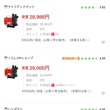
ライフアンドグッツ
3.92
28,988
円
実質
商品価格
30,381
円
送料
0
円
ポイント
1,393
pt
5
%
5日以内に発送（お取り寄せ販売）（休業日を除く）
くらしのeショップ
4.50
29,005
円
実質
商品価格
33,600
円
送料
0
円
ポイント
4,595
pt
15
%
要エントリー
10日以内に発送（お取り寄せ販売）（休業日を除く）
ハンズマン
4.56