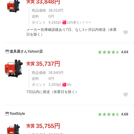
33,848
円
実質
商品価格
38,010
円
送料
0
円
ポイント
4,162
pt
12
%
要エントリー
メーカー在庫確認後あり7日、なし1ヶ月以内発送（休業
日を除く）
道具屋さんYahoo!店
4.64
35,737
円
実質
商品価格
38,940
円
送料
0
円
ポイント
3,203
pt
9
%
7日以内に発送（休業日を除く）
ToolStyle
4.68
35,755
円
実質