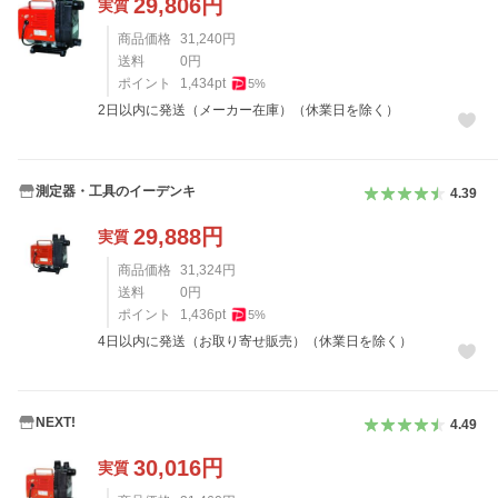
29,806
円
実質
商品価格
31,240
円
送料
0
円
ポイント
1,434
pt
5
%
2日以内に発送（メーカー在庫）（休業日を除く）
測定器・工具のイーデンキ
4.39
29,888
円
実質
商品価格
31,324
円
送料
0
円
ポイント
1,436
pt
5
%
4日以内に発送（お取り寄せ販売）（休業日を除く）
NEXT!
4.49
30,016
円
実質