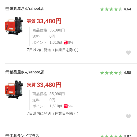
道具屋さんYahoo!店
4.64
33,480
円
実質
商品価格
35,090
円
送料
0
円
ポイント
1,610
pt
5
%
7日以内に発送（休業日を除く）
部品屋さんYahoo!店
4.58
33,480
円
実質
商品価格
35,090
円
送料
0
円
ポイント
1,610
pt
5
%
7日以内に発送（休業日を除く）
工具ランドプラス
4.87