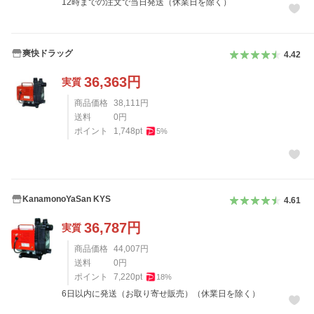
12時までの注文で当日発送（休業日を除く）
爽快ドラッグ
4.42
36,363
円
実質
商品価格
38,111
円
送料
0
円
ポイント
1,748
pt
5
%
KanamonoYaSan KYS
4.61
36,787
円
実質
商品価格
44,007
円
送料
0
円
ポイント
7,220
pt
18
%
6日以内に発送（お取り寄せ販売）（休業日を除く）