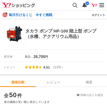
i
毎日引けるくじ 今すぐ挑戦
ログイン
タカラ ポンプ HP-100 陸上型 ポンプ
（水槽、アクアリウム用品）
26,700
最安値
新品：
円
（
53
件
）
レビュー
4.51
レビュー
概要
価格比較
価格比較
50
全
件
情報の誤りを報告
表示価格が安い順に表示しています