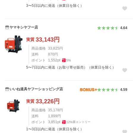
3〜5日以内に発送（休業日を除く）
ヤマキシヤフー店
4.64
33,143
円
実質
商品価格
33,825
円
送料
870
円
ポイント
1,552
pt
5
%
5〜7日以内に発送（お取り寄せ販売）（休業日を除く）
いいね道具ヤフーショッピング店
4.59
33,226
円
実質
商品価格
35,178
円
送料
1,899
円
ポイント
3,851
pt
12
%
要エントリー
1〜3日以内に発送（休業日を除く）