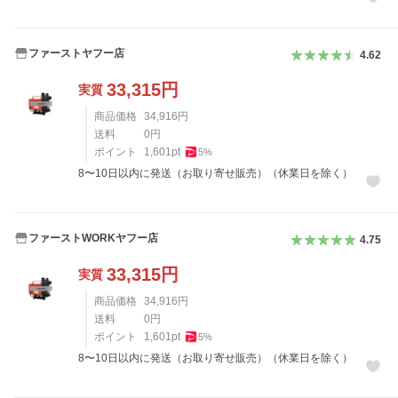
ファーストヤフー店
4.62
33,315
円
実質
商品価格
34,916
円
送料
0
円
ポイント
1,601
pt
5
%
8〜10日以内に発送（お取り寄せ販売）（休業日を除く）
ファーストWORKヤフー店
4.75
33,315
円
実質
商品価格
34,916
円
送料
0
円
ポイント
1,601
pt
5
%
8〜10日以内に発送（お取り寄せ販売）（休業日を除く）