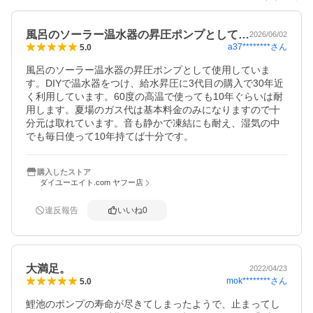
風呂のソーラー温水器の昇圧ポンプとして…
2026/06/02
a37********
さん
5.0
風呂のソーラー温水器の昇圧ポンプとして使用していま
す。DIYで温水器をつけ、給水昇圧に3代目の購入で30年近
く利用しています。60度の高温で使っても10年ぐらいは耐
用します。夏場のガス代は基本料金のみになりますので十
分元は取れています。音も静かで凍結にも耐え、湿気の中
でも毎日使って10年持てば十分です。
購入したストア
ダイユーエイト.com ヤフー店
違反報告
いいね
0
大満足。
2022/04/23
mok********
さん
5.0
鯉池のポンプの寿命が尽きてしまったようで、止まってし