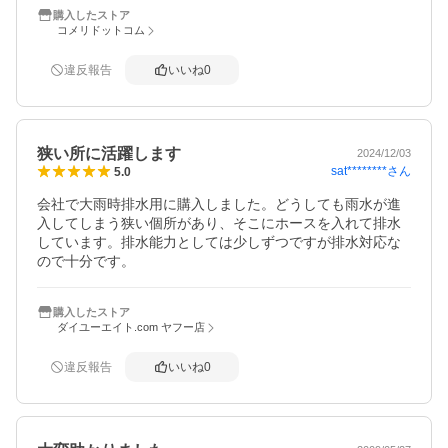
購入したストア
コメリドットコム
違反報告
いいね
0
狭い所に活躍します
2024/12/03
sat********
さん
5.0
会社で大雨時排水用に購入しました。どうしても雨水が進
入してしまう狭い個所があり、そこにホースを入れて排水
しています。排水能力としては少しずつですが排水対応な
ので十分です。
購入したストア
ダイユーエイト.com ヤフー店
違反報告
いいね
0