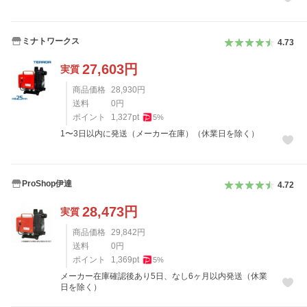
ミナトワークス
4.73
27,603
円
実質
商品価格
28,930
円
送料
0
円
ポイント
1,327
pt
5
%
1〜3日以内に発送（メーカー在庫）（休業日を除く）
ProShop伊達
4.72
28,473
円
実質
商品価格
29,842
円
送料
0
円
ポイント
1,369
pt
5
%
メーカー在庫確認後あり5日、なし6ヶ月以内発送（休業
日を除く）