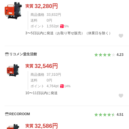
32,280
円
実質
商品価格
33,832
円
送料
0
円
ポイント
1,552
pt
5
%
3〜5日以内に発送（お取り寄せ販売）（休業日を除く）
リコメン堂生活館
4.23
32,546
円
実質
商品価格
37,310
円
送料
0
円
ポイント
4,764
pt
14
%
10〜11日以内に発送
RECOROOM
4.51
32,586
円
実質