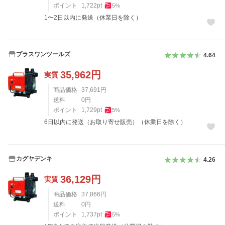
ポイント
1,722
pt
5
%
1〜2日以内に発送（休業日を除く）
プラスワンツールズ
4.64
35,962
円
実質
商品価格
37,691
円
送料
0
円
ポイント
1,729
pt
5
%
6日以内に発送（お取り寄せ販売）（休業日を除く）
カグヤデンキ
4.26
36,129
円
実質
商品価格
37,866
円
送料
0
円
ポイント
1,737
pt
5
%