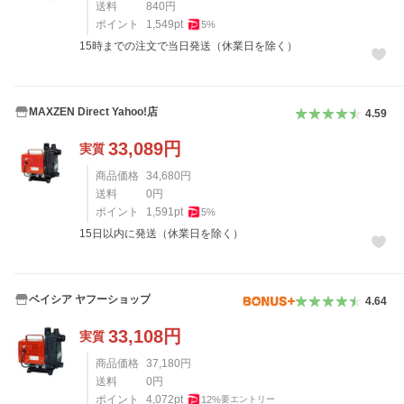
送料
840
円
ポイント
1,549
pt
5
%
15時までの注文で当日発送（休業日を除く）
MAXZEN Direct Yahoo!店
4.59
33,089
円
実質
商品価格
34,680
円
送料
0
円
ポイント
1,591
pt
5
%
15日以内に発送（休業日を除く）
ベイシア ヤフーショップ
4.64
33,108
円
実質
商品価格
37,180
円
送料
0
円
ポイント
4,072
pt
12
%
要エントリー