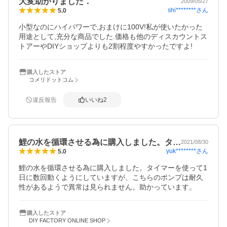
大変助かりました．
2009/05/27
shi********
さん
5.0
小型なのにハイパワーで,おまけに100V!私が使いたかった
用途として,充分な商品でした.価格も他のディスカウントス
トアーやDIYショップよりも2割程度やすかったですよ!
購入したストア
コメリドットコム
違反報告
いいね
2
鯉の水を循環させる為に購入しました。タ…
2021/08/30
yuk********
さん
5.0
鯉の水を循環させる為に購入しました。タイマーを使って1
日に数回動くようにしていますが、こちらのポンプは耐久
性があるようで異常は見られません。助かっています。
購入したストア
DIY FACTORY ONLINE SHOP