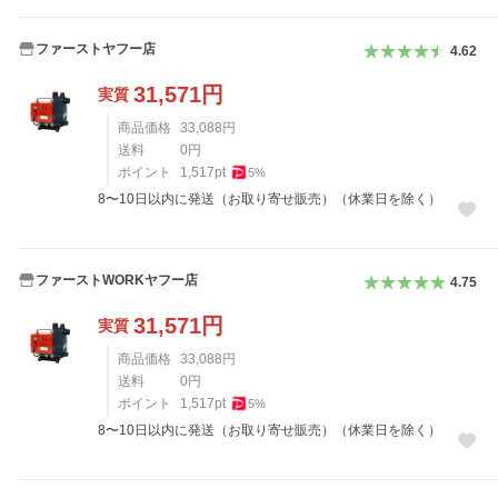
ファーストヤフー店
4.62
31,571
円
実質
商品価格
33,088
円
送料
0
円
ポイント
1,517
pt
5
%
8〜10日以内に発送（お取り寄せ販売）（休業日を除く）
ファーストWORKヤフー店
4.75
31,571
円
実質
商品価格
33,088
円
送料
0
円
ポイント
1,517
pt
5
%
8〜10日以内に発送（お取り寄せ販売）（休業日を除く）