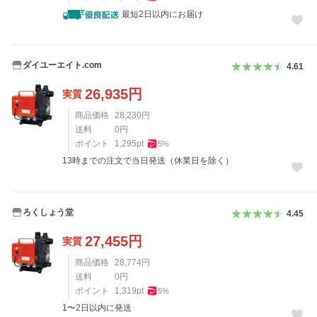
最短2日以内にお届け
ダイユーエイト.com
4.61
26,935
円
実質
商品価格
28,230
円
送料
0
円
ポイント
1,295
pt
5
%
13時までの注文で当日発送（休業日を除く）
ろくしょう堂
4.45
27,455
円
実質
商品価格
28,774
円
送料
0
円
ポイント
1,319
pt
5
%
1〜2日以内に発送