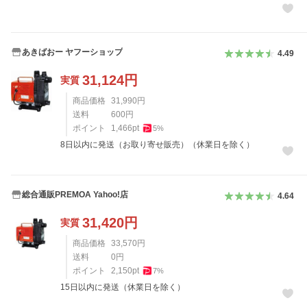
あきばおー ヤフーショップ
4.49
31,124
円
実質
商品価格
31,990
円
送料
600
円
ポイント
1,466
pt
5
%
8日以内に発送（お取り寄せ販売）（休業日を除く）
総合通販PREMOA Yahoo!店
4.64
31,420
円
実質
商品価格
33,570
円
送料
0
円
ポイント
2,150
pt
7
%
15日以内に発送（休業日を除く）