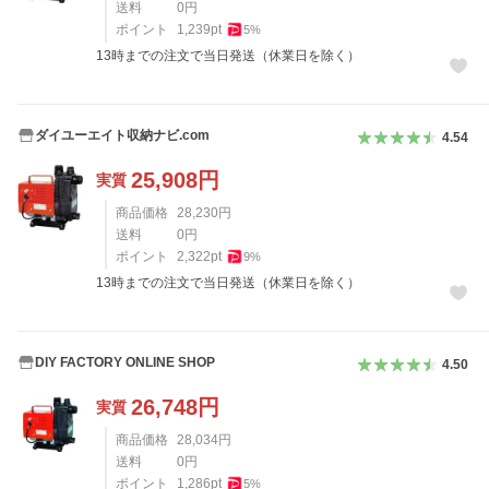
送料
0
円
ポイント
1,239
pt
5
%
13時までの注文で当日発送（休業日を除く）
ダイユーエイト収納ナビ.com
4.54
25,908
円
実質
商品価格
28,230
円
送料
0
円
ポイント
2,322
pt
9
%
13時までの注文で当日発送（休業日を除く）
DIY FACTORY ONLINE SHOP
4.50
26,748
円
実質
商品価格
28,034
円
送料
0
円
ポイント
1,286
pt
5
%