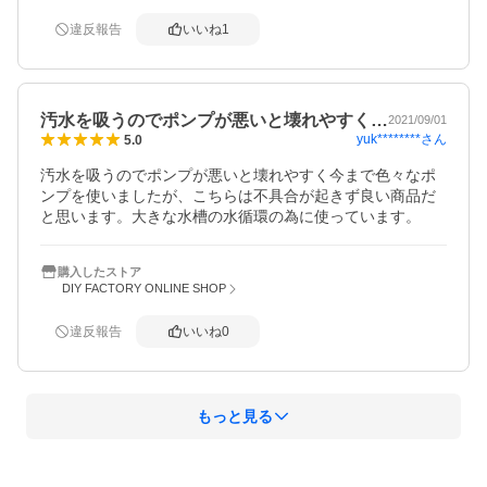
違反報告
いいね
1
汚水を吸うのでポンプが悪いと壊れやすく…
2021/09/01
yuk********
さん
5.0
汚水を吸うのでポンプが悪いと壊れやすく今まで色々なポ
ンプを使いましたが、こちらは不具合が起きず良い商品だ
と思います。大きな水槽の水循環の為に使っています。
購入したストア
DIY FACTORY ONLINE SHOP
違反報告
いいね
0
もっと見る
概要