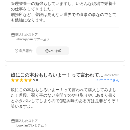
管理栄養士の勉強もしていますし、いろんな現場で栄養士
の仕事をしてきました。

刑務所など、普段は見えない世界での食事の事なのでとて
も勉強になります。
購入したストア
ebookjapan ヤフー店
違反報告
いいね
0
娘にこの本おもしろいよー！って言われて…
2023/12/15
tur********
さん
5.0
娘にこの本おもしろいよー！って言われて購入してみまし
た！普段、覗く事のない空間でのやり取りや…あまり書く
とネタバレしてしまうので(笑)興味のある方は是非どうぞ！
笑いますよ。
購入したストア
bookfanプレミアム