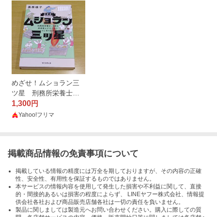
めざせ！ムショラン三
ツ星 刑務所栄養士、
今日も受刑者とクサく
1,300
円
ないメシ作ります 黒柳
Yahoo!フリマ
桂子／著
掲載商品情報の免責事項について
掲載している情報の精度には万全を期しておりますが、その内容の正確
性、安全性、有用性を保証するものではありません。
本サービスの情報内容を使用して発生した損害や不利益に関して、直接
的・間接的あるいは損害の程度によらず、 LINEヤフー株式会社、情報提
供会社各社および商品販売店舗各社は一切の責任を負いません。
製品に関しましては製造元へお問い合わせください。購入に際しての質