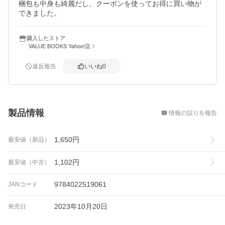
梱包も中身も綺麗だし、クーポンを使ってお得に買い物が
できました。
購入したストア
VALUE BOOKS Yahoo!店
違反報告
いいね
0
概要
製品情報
情報の誤りを報告
1,650
円
最安値（新品）
1,102
円
最安値（中古）
9784022519061
JANコード
2023年10月20日
発売日