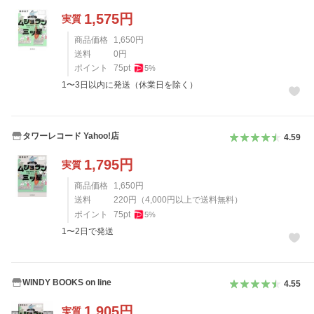
1,575
円
実質
商品価格
1,650
円
送料
0
円
ポイント
75
pt
5
%
1〜3日以内に発送（休業日を除く）
タワーレコード Yahoo!店
4.59
1,795
円
実質
商品価格
1,650
円
送料
220
円
（
4,000
円以上で送料無料）
ポイント
75
pt
5
%
1〜2日で発送
WINDY BOOKS on line
4.55
1,905
円
実質