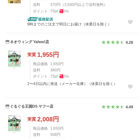
送料
370
円
（
3,500
円以上で送料無料）
ポイント
75
pt
5
%
9時までのご注文で明日にお届け（休業日を除く）
ネオウィング Yahoo!店
4.28
1,955
円
実質
商品価格
1,650
円
送料
380
円
ポイント
75
pt
5
%
2〜4日以内に発送（メーカー在庫）（休業日を除く）
ぐるぐる王国DS ヤフー店
4.49
2,008
円
実質
商品価格
1,650
円
送料
508
円