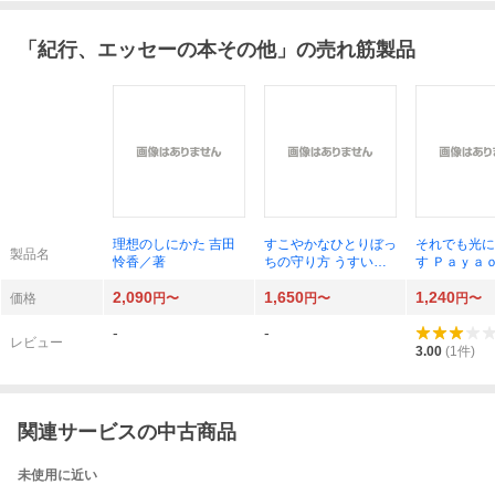
「
紀行、エッセーの本その他
」の売れ筋製品
理想のしにかた 吉田
すこやかなひとりぼっ
それでも光に
製品名
怜香／著
ちの守り方 うすいは
す Ｐａｙａ
るか／著
2,090
1,650
1,240
価格
円〜
円〜
円〜
-
-
レビュー
3.00
(
1
件)
関連サービスの中古商品
未使用に近い