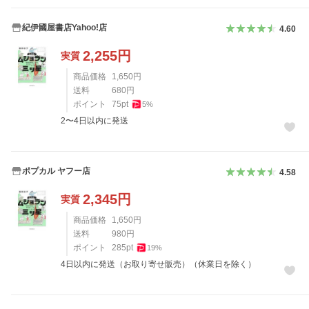
紀伊國屋書店Yahoo!店
4.60
2,255
円
実質
商品価格
1,650
円
送料
680
円
ポイント
75
pt
5
%
2〜4日以内に発送
ポプカル ヤフー店
4.58
2,345
円
実質
商品価格
1,650
円
送料
980
円
ポイント
285
pt
19
%
4日以内に発送（お取り寄せ販売）（休業日を除く）