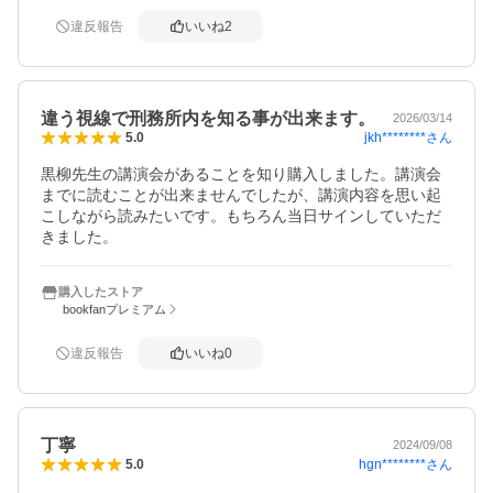
違反報告
いいね
2
違う視線で刑務所内を知る事が出来ます。
2026/03/14
jkh********
さん
5.0
黒柳先生の講演会があることを知り購入しました。講演会
までに読むことが出来ませんでしたが、講演内容を思い起
こしながら読みたいです。もちろん当日サインしていただ
きました。
購入したストア
bookfanプレミアム
違反報告
いいね
0
丁寧
2024/09/08
hgn********
さん
5.0