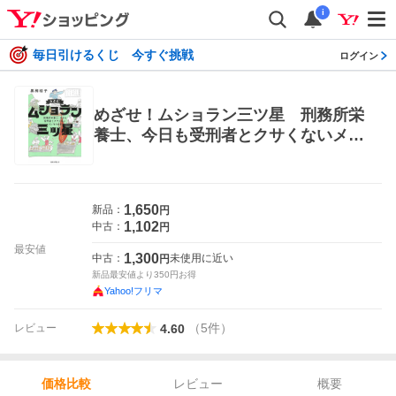
i
毎日引けるくじ 今すぐ挑戦
ログイン
めざせ！ムショラン三ツ星 刑務所栄
養士、今日も受刑者とクサくないメシ
作ります 黒柳桂子／著 紀行、エッセ
ーの本その他
1,650
新品：
円
1,102
中古：
円
最安値
1,300
中古：
未使用に近い
円
新品最安値より
350
円お得
Yahoo!フリマ
（
5
件
）
レビュー
4.60
レビュー
概要
価格比較