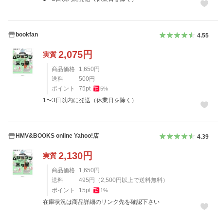
bookfan
4.55
2,075
円
実質
商品価格
1,650
円
送料
500
円
ポイント
75
pt
5
%
1〜3日以内に発送（休業日を除く）
HMV&BOOKS online Yahoo!店
4.39
2,130
円
実質
商品価格
1,650
円
送料
495
円
（
2,500
円以上で送料無料）
ポイント
15
pt
1
%
在庫状況は商品詳細のリンク先を確認下さい