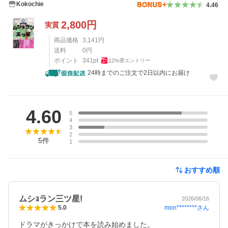
Kokochie
4.46
2,800
円
実質
商品価格
3,141
円
送料
0
円
ポイント
341
pt
12
%
要エントリー
24時までのご注文で2日以内にお届け
レビュー
4.60
5
4
3
2
5
件
1
おすすめ順
ムシｮラン三ツ星!
2026/06/16
mon********
さん
5.0
ドラマがきっかけで本を読み始めました。
