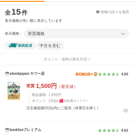
価格比較
15
全
件
情報の誤りを報告
表示価格が安い順に表示しています
実質価格
表示価格：
中古を含む
ポイント・送料の算出方法
ebookjapan ヤフー店
4.65
1,500
円
実質
（最安値）
商品価格
1,650
円
ポイント
150
pt
10
%
要エントリー
注文確認後0日以内にご提供（休業日を除く）
bookfanプレミアム
4.62