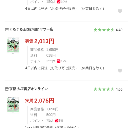
ポイント
150
pt
10
%
4日以内に発送（お取り寄せ販売）（休業日を除く）
ぐるぐる王国2号館 ヤフー店
4.49
2,013
円
実質
商品価格
1,650
円
送料
618
円
ポイント
255
pt
17
%
4日以内に発送（お取り寄せ販売）（休業日を除く）
京都 大垣書店オンライン
4.66
2,075
円
実質
商品価格
1,650
円
送料
500
円
ポイント
75
pt
5
%
1〜2日以内に発送（休業日を除く）