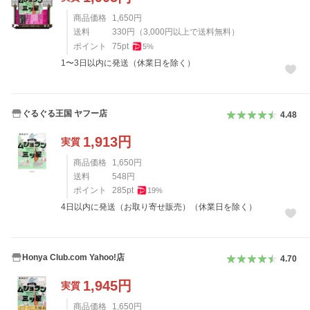
商品価格
1,650
円
送料
330
円
（
3,000
円以上で送料無料）
ポイント
75
pt
5
%
1〜3日以内に発送（休業日を除く）
ぐるぐる王国 ヤフー店
4.48
1,913
円
実質
商品価格
1,650
円
送料
548
円
ポイント
285
pt
19
%
4日以内に発送（お取り寄せ販売）（休業日を除く）
Honya Club.com Yahoo!店
4.70
1,945
円
実質
商品価格
1,650
円