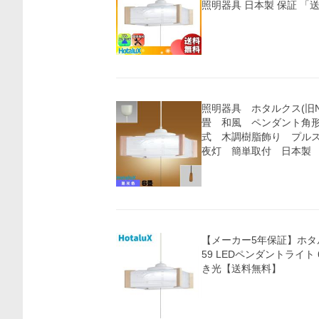
照明器具 日本製 保証 「
照明器具 ホタルクス(旧NE
畳 和風 ペンダント角
式 木調樹脂飾り プル
夜灯 簡単取付 日本製
【メーカー5年保証】ホタルク
59 LEDペンダントライト
き光【送料無料】