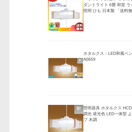
ダントライト 6畳 和室 ライ
照明 ひも 日本製 「送料
価格比較
ホタルクス：LED和風ペンダ
A0659
照明器具 ホタルクス HCDA
調光 昼光色 LED一体型
プ 木調