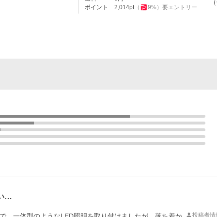
（
ポイント
2,014
pt
（
9
%）
要エントリー
い…
投稿者情
で、一体型のようなLED照明を取り付けましたが、落ち着か