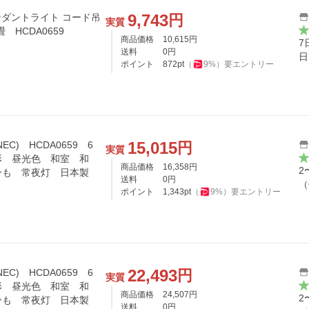
9,743
円
ンダントライト コード吊
実質
畳 HCDA0659
商品価格
10,615
円
7
送料
0
円
日
ポイント
872
pt
（
9
%）
要エントリー
15,015
円
C) HCDA0659 6
実質
形 昼光色 和室 和
商品価格
16,358
円
2
ひも 常夜灯 日本製
送料
0
円
（
ポイント
1,343
pt
（
9
%）
要エントリー
22,493
円
C) HCDA0659 6
実質
形 昼光色 和室 和
商品価格
24,507
円
2
ひも 常夜灯 日本製
送料
0
円