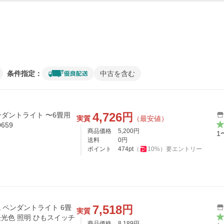
条件指定：
中古を含む
4,726
円
ペンダントライト 〜6畳用
実質
（最安値）
659
商品価格
5,200
円
1
送料
0
円
ポイント
474
pt
（
10
%）
要エントリー
7,518
円
風 ペンダントライト 6畳
実質
 昼光色 照明 ひもスイッチ
商品価格
8,189
円