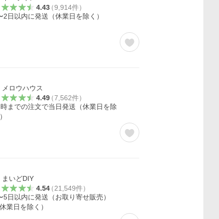
4.43
（
9,914
件
）
〜2日以内に発送（休業日を除く）
メロウハウス
4.49
（
7,562
件
）
1時までの注文で当日発送（休業日を除
）
まいどDIY
4.54
（
21,549
件
）
〜5日以内に発送（お取り寄せ販売）
休業日を除く）