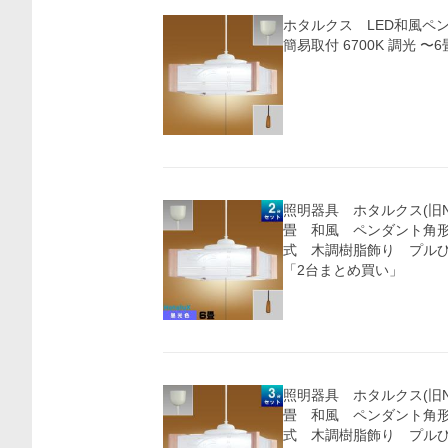
ホタルクス LED和風ペ
簡易取付 6700K 調光 〜6
照明器具 ホタルクス(旧NE
畳 和風 ペンダント角
式 木調樹脂飾り プル
「2台まとめ買い」
照明器具 ホタルクス(旧NE
畳 和風 ペンダント角
式 木調樹脂飾り プル