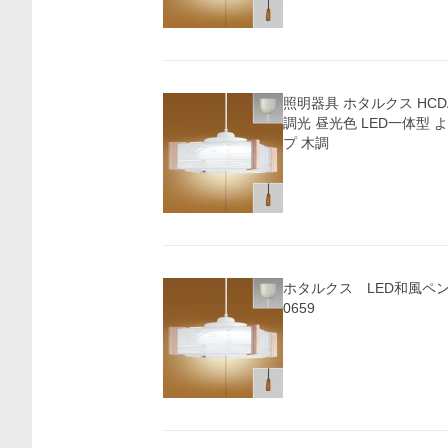
照明器具 ホタルクス HCDA
調光 昼光色 LED一体型
プ 木調
ホタルクス LED和風ペン
0659