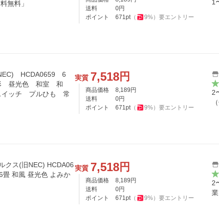
1
送料無料」
送料
0
円
ポイント
671
pt
（
9
%）
要エントリー
7,518
円
C) HCDA0659 6
実質
形 昼光色 和室 和
商品価格
8,189
円
2
スイッチ プルひも 常
送料
0
円
（
ポイント
671
pt
（
9
%）
要エントリー
7,518
円
ス(旧NEC) HCDA06
実質
 6畳 和風 昼光色 よみか
商品価格
8,189
円
2
送料
0
円
業
ポイント
671
pt
（
9
%）
要エントリー