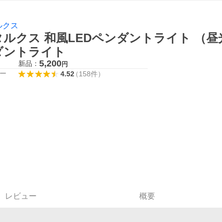
ルクス
ルクス 和風LEDペンダントライト （昼光色）
ダントライト
5,200
新品：
円
ー
4.52
（
158
件
）
レビュー
概要