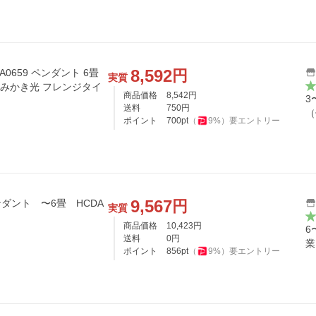
8,592
円
0659 ペンダント 6畳
実質
 よみかき光 フレンジタイ
商品価格
8,542
円
3
送料
750
円
（
ポイント
700
pt
（
9
%）
要エントリー
9,567
円
ダント 〜6畳 HCDA
実質
商品価格
10,423
円
6
送料
0
円
業
ポイント
856
pt
（
9
%）
要エントリー