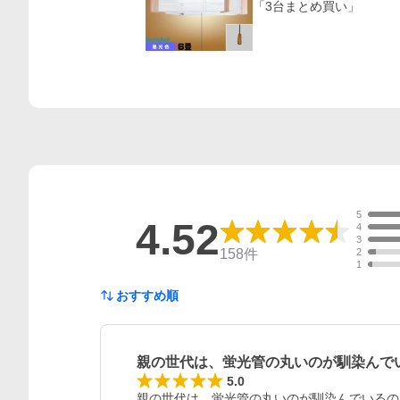
「3台まとめ買い」
5
4.52
4
3
158
件
2
1
おすすめ順
親の世代は、蛍光管の丸いのが馴染んで
5.0
親の世代は、蛍光管の丸いのが馴染んでいるの