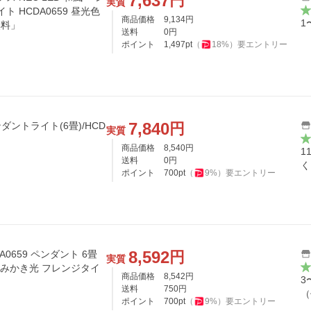
7,637
円
実質
ト HCDA0659 昼光色
商品価格
9,134
円
1
無料」
送料
0
円
ポイント
1,497
pt
（
18
%）
要エントリー
7,840
円
ントライト(6畳)/HCD
実質
商品価格
8,540
円
1
送料
0
円
く
ポイント
700
pt
（
9
%）
要エントリー
8,592
円
0659 ペンダント 6畳
実質
 よみかき光 フレンジタイ
商品価格
8,542
円
3
送料
750
円
（
ポイント
700
pt
（
9
%）
要エントリー