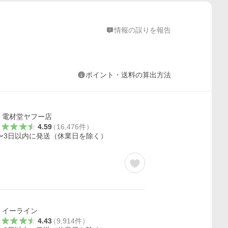
情報の誤りを報告
ポイント・送料の算出方法
電材堂ヤフー店
4.59
（
16,476
件
）
〜3日以内に発送（休業日を除く）
イーライン
4.43
（
9,914
件
）