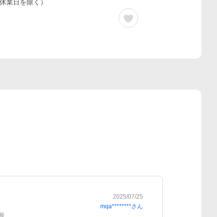
休業日を除く）
2025/07/25
mqa********
さん
報