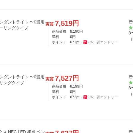
7,519
円
 ペンダントライト 〜6畳用
実質
シーリングタイプ
商品価格
8,190
円
8
送料
0
円
（
ポイント
671
pt
（
9
%）
要エントリー
7,527
円
 ペンダントライト 〜6畳用
実質
ーリングタイプ
商品価格
8,199
円
8
送料
0
円
（
ポイント
672
pt
（
9
%）
要エントリー
 NEC LED 和風 ペン