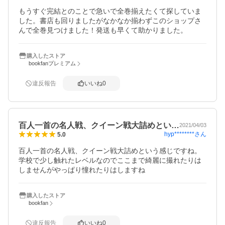
もうすぐ完結とのことで急いで全巻揃えたくて探していま
した。書店も回りましたがなかなか揃わずこのショップさ
んで全巻見つけました！発送も早くて助かりました。
購入したストア
bookfanプレミアム
違反報告
いいね
0
百人一首の名人戦、クイーン戦大詰めとい…
2021/04/03
hyp********
さん
5.0
百人一首の名人戦、クイーン戦大詰めという感じですね。
学校で少し触れたレベルなのでここまで綺麗に撮れたりは
しませんがやっぱり憧れたりはしますね
購入したストア
bookfan
違反報告
いいね
0