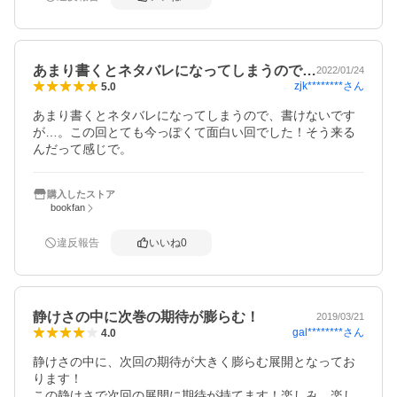
あまり書くとネタバレになってしまうので…
2022/01/24
zjk********
さん
5.0
あまり書くとネタバレになってしまうので、書けないです
が…。この回とても今っぽくて面白い回でした！そう来る
んだって感じで。
購入したストア
bookfan
違反報告
いいね
0
静けさの中に次巻の期待が膨らむ！
2019/03/21
gal********
さん
4.0
静けさの中に、次回の期待が大きく膨らむ展開となってお
ります！

この静けさで次回の展開に期待が持てます！楽しみ、楽し