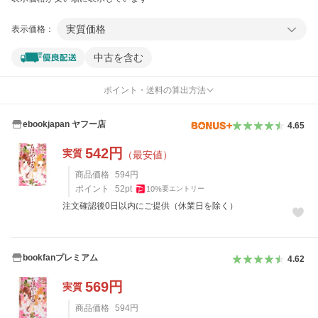
実質価格
表示価格：
中古を含む
ポイント・送料の算出方法
ebookjapan ヤフー店
4.65
542
円
実質
（最安値）
商品価格
594
円
ポイント
52
pt
10
%
要エントリー
注文確認後0日以内にご提供（休業日を除く）
bookfanプレミアム
4.62
569
円
実質
商品価格
594
円