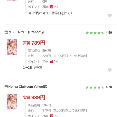
送料
0
円
ポイント
25
pt
5
%
1〜3日以内に発送（休業日を除く）
タワーレコード Yahoo!店
4.59
789
円
実質
商品価格
594
円
送料
220
円
（
4,000
円以上で送料無料）
ポイント
25
pt
5
%
1〜2日で発送
Honya Club.com Yahoo!店
4.70
939
円
実質
商品価格
594
円
送料
370
円
（
3,500
円以上で送料無料）
ポイント
25
pt
5
%