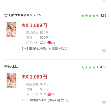
京都 大垣書店オンライン
4.66
1,069
円
実質
商品価格
594
円
送料
500
円
ポイント
25
pt
5
%
1〜2日以内に発送（休業日を除く）
bookfan
4.55
1,069
円
実質
商品価格
594
円
送料
500
円
ポイント
25
pt
5
%
1〜3日以内に発送（休業日を除く）