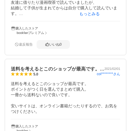
友達に借りたり漫画喫茶で読んでいましたが、

結婚して子供が生まれてからは自分で購入して読んでいま
す。

もっとみる
1から全て集めたいくらい好きです。

(置く場所ないので我慢していますが…)

購入したストア
bookfanプレミアム
漫画は勿論、アニメ、映画もおススメですよ！！
違反報告
いいね
0
送料を考えるとこのショップが最高です。…
2021/02/01
col********
さん
5.0
送料を考えるとこのショップが最高です。

ポイントがつく日を選んでまとめて購入。

一冊から送料ないので良いです。

安いサイトは、オンライン書籍だったりするので、お気を
つけください。
購入したストア
bookfan