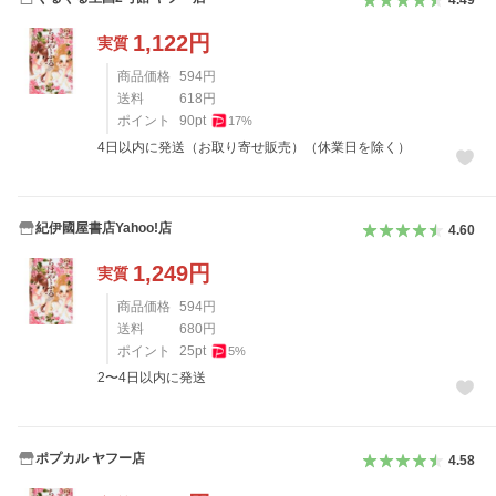
4.49
1,122
円
実質
商品価格
594
円
送料
618
円
ポイント
90
pt
17
%
4日以内に発送（お取り寄せ販売）（休業日を除く）
紀伊國屋書店Yahoo!店
4.60
1,249
円
実質
商品価格
594
円
送料
680
円
ポイント
25
pt
5
%
2〜4日以内に発送
ポプカル ヤフー店
4.58