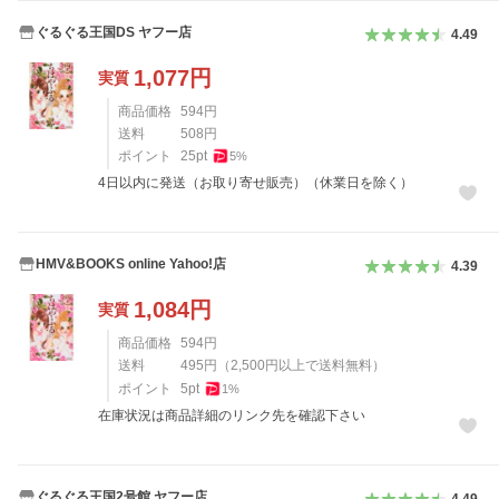
ぐるぐる王国DS ヤフー店
4.49
1,077
円
実質
商品価格
594
円
送料
508
円
ポイント
25
pt
5
%
4日以内に発送（お取り寄せ販売）（休業日を除く）
HMV&BOOKS online Yahoo!店
4.39
1,084
円
実質
商品価格
594
円
送料
495
円
（
2,500
円以上で送料無料）
ポイント
5
pt
1
%
在庫状況は商品詳細のリンク先を確認下さい
ぐるぐる王国2号館 ヤフー店