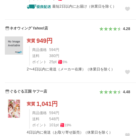
最短2日以内にお届け（休業日を除く）
ネオウィング Yahoo!店
4.28
949
円
実質
商品価格
594
円
送料
380
円
ポイント
25
pt
5
%
2〜4日以内に発送（メーカー在庫）（休業日を除く）
ぐるぐる王国 ヤフー店
4.48
1,041
円
実質
商品価格
594
円
送料
548
円
ポイント
101
pt
19
%
4日以内に発送（お取り寄せ販売）（休業日を除く）