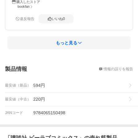
購入したストア
bookfan
違反報告
いいね
0
もっと見る
概要
製品情報
情報の誤りを報告
594
円
最安値（新品）
220
円
最安値（中古）
9784065150498
JANコード