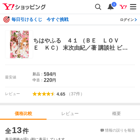
i
毎日引けるくじ 今すぐ挑戦
ログイン
ちはやふる ４１ （ＢＥ ＬＯＶ
Ｅ ＫＣ） 末次由紀／著 講談社 ビー
ラブコミックス
594
新品：
円
最安値
220
中古：
円
（
37
件
）
レビュー
4.65
レビュー
概要
価格比較
価格比較
13
全
件
情報の誤りを報告
表示価格が安い順に表示しています