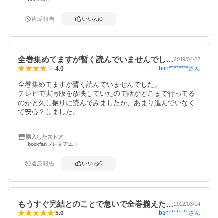
違反報告
いいね
0
全巻集めてますが暫く読んでいませんでし…
2019/04/22
hon********
さん
4.0
全巻集めてますが暫く読んでいませんでした。

テレビで実写版を放映していたので話がどこまで行ってる
のかと久し振りに読んでみましたが、あまり進んでいなく
て安心？しました。
購入したストア
bookfanプレミアム
違反報告
いいね
0
もうすぐ完結とのことで急いで全巻揃えた…
2022/03/14
ban********
さん
5.0