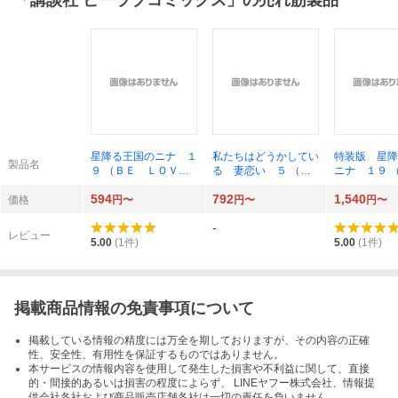
「
講談社 ビーラブコミックス
」の売れ筋製品
星降る王国のニナ １
私たちはどうかしてい
特装版 星降
製品名
９ （ＢＥ ＬＯＶ
る 妻恋い ５ （Ｂ
ニナ １９ 
Ｅ ＫＣ） リカチ／
Ｅ ＬＯＶＥ ＫＣ）
アムＫＣ） 
594
792
1,540
著
安藤なつみ
価格
円〜
円〜
円〜
-
レビュー
5.00
(
1
件)
5.00
(
1
件)
掲載商品情報の免責事項について
掲載している情報の精度には万全を期しておりますが、その内容の正確
性、安全性、有用性を保証するものではありません。
本サービスの情報内容を使用して発生した損害や不利益に関して、直接
的・間接的あるいは損害の程度によらず、 LINEヤフー株式会社、情報提
供会社各社および商品販売店舗各社は一切の責任を負いません。