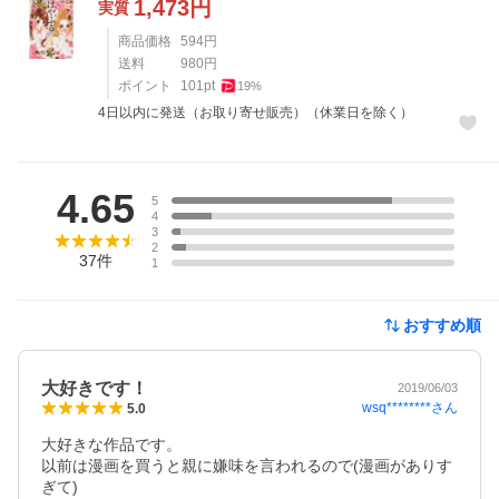
1,473
円
実質
商品価格
594
円
送料
980
円
ポイント
101
pt
19
%
4日以内に発送（お取り寄せ販売）（休業日を除く）
レビュー
4.65
5
4
3
2
37
件
1
おすすめ順
大好きです！
2019/06/03
wsq********
さん
5.0
大好きな作品です。

以前は漫画を買うと親に嫌味を言われるので(漫画がありす
ぎて)
