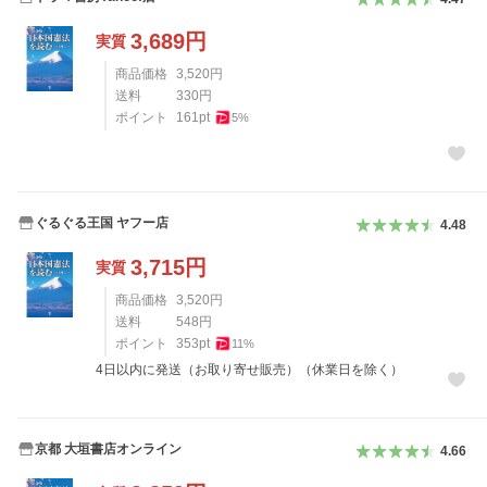
3,689
円
実質
商品価格
3,520
円
送料
330
円
ポイント
161
pt
5
%
ぐるぐる王国 ヤフー店
4.48
3,715
円
実質
商品価格
3,520
円
送料
548
円
ポイント
353
pt
11
%
4日以内に発送（お取り寄せ販売）（休業日を除く）
京都 大垣書店オンライン
4.66