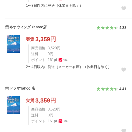
1〜3日以内に発送（休業日を除く）
ネオウィング Yahoo!店
4.28
3,359
円
実質
商品価格
3,520
円
送料
0
円
ポイント
161
pt
5
%
2〜4日以内に発送（メーカー在庫）（休業日を除く）
ドラマYahoo!店
4.41
3,359
円
実質
商品価格
3,520
円
送料
0
円
ポイント
161
pt
5
%