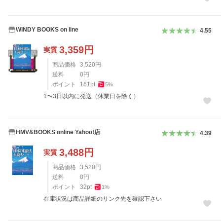
WINDY BOOKS on line
4.55
3,359
円
実質
商品価格
3,520
円
送料
0
円
ポイント
161
pt
5
%
1〜3日以内に発送（休業日を除く）
HMV&BOOKS online Yahoo!店
4.39
3,488
円
実質
商品価格
3,520
円
送料
0
円
ポイント
32
pt
1
%
在庫状況は商品詳細のリンク先を確認下さい