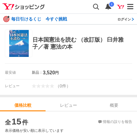
i
毎日引けるくじ 今すぐ挑戦
ログイン
日本国憲法を読む （改訂版） 臼井雅
子／著 憲法の本
3,520
最安値
新品：
円
（
0
件
）
レビュー
レビュー
概要
価格比較
価格比較
15
全
件
情報の誤りを報告
表示価格が安い順に表示しています