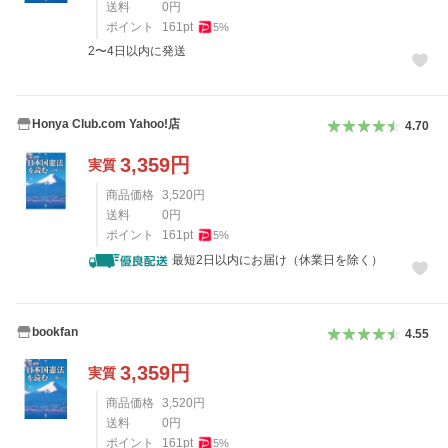
送料
0
円
ポイント
161
pt
5
%
2〜4日以内に発送
Honya Club.com Yahoo!店
4.70
3,359
円
実質
商品価格
3,520
円
送料
0
円
ポイント
161
pt
5
%
最短2日以内にお届け（休業日を除く）
bookfan
4.55
3,359
円
実質
商品価格
3,520
円
送料
0
円
ポイント
161
pt
5
%