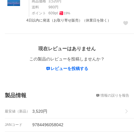
商品価格
3,520
円
送料
980
円
ポイント
609
pt
19
%
4日以内に発送（お取り寄せ販売）（休業日を除く）
レビュー
現在レビューはありません
この製品のレビューを投稿しませんか？
レビューを投稿する
概要
製品情報
情報の誤りを報告
3,520
円
最安値（新品）
9784496058042
JANコード