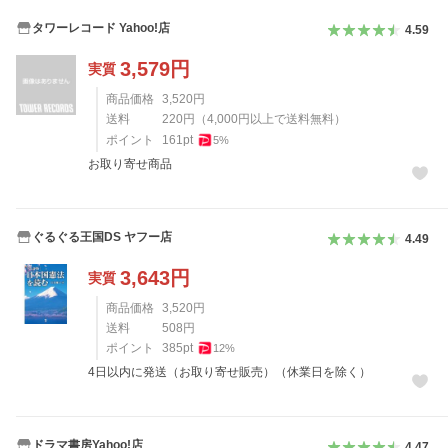
タワーレコード Yahoo!店
4.59
3,579
円
実質
商品価格
3,520
円
送料
220
円
（
4,000
円以上で送料無料）
ポイント
161
pt
5
%
お取り寄せ商品
ぐるぐる王国DS ヤフー店
4.49
3,643
円
実質
商品価格
3,520
円
送料
508
円
ポイント
385
pt
12
%
4日以内に発送（お取り寄せ販売）（休業日を除く）
ドラマ書房Yahoo!店
4.47