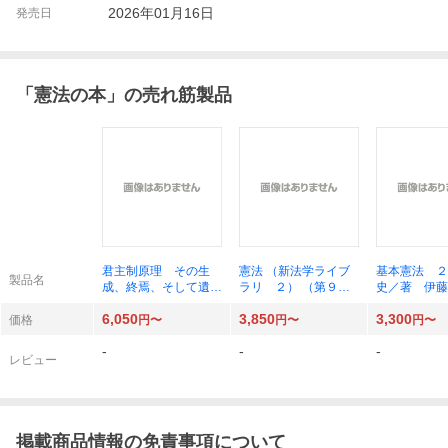
2026年01月16日
発売日
「
憲法の本
」の売れ筋製品
君主制原理 その生
憲法 （新法学ライブ
基本憲法 ２
製品名
成、終焉、そして遺産
ラリ ２） （第９
史／著 伊藤
長谷部恭男／著
版） 長谷部恭男／著
6,050
3,850
3,300
価格
円〜
円〜
円〜
-
-
-
レビュー
掲載商品情報の免責事項について