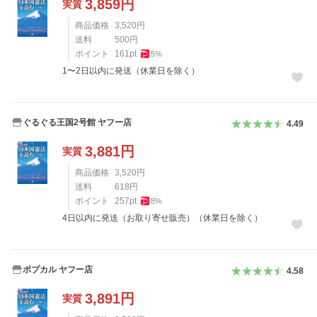
3,859
円
実質
商品価格
3,520
円
送料
500
円
ポイント
161
pt
5
%
1〜2日以内に発送（休業日を除く）
ぐるぐる王国2号館 ヤフー店
4.49
3,881
円
実質
商品価格
3,520
円
送料
618
円
ポイント
257
pt
8
%
4日以内に発送（お取り寄せ販売）（休業日を除く）
ポプカル ヤフー店
4.58
3,891
円
実質