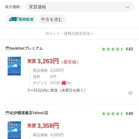
実質価格
表示価格：
中古を含む
ポイント・送料の算出方法
bookfanプレミアム
4.62
3,263
円
実質
（最安値）
商品価格
3,520
円
送料
0
円
ポイント
257
pt
8
%
1〜3日以内に発送（休業日を除く）
紀伊國屋書店Yahoo!店
4.60
3,359
円
実質
商品価格
3,520
円