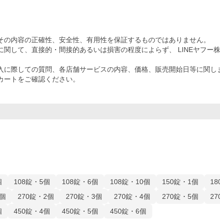
その内容の正確性、安全性、有用性を保証するものではありません。
関して、直接的・間接的あるいは損害の程度によらず、 LINEヤフー
入に際しての質問、各店舗サービスの内容、価格、販売開始日等に関し
カートをご確認ください。
個
108錠・5個
108錠・6個
108錠・10個
150錠・1個
1
1個
270錠・2個
270錠・3個
270錠・4個
270錠・5個
2
個
450錠・4個
450錠・5個
450錠・6個