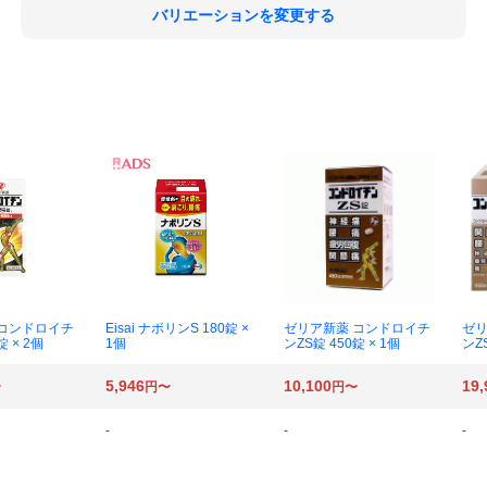
バリエーションを変更する
 コンドロイチ
Eisai ナボリンS 180錠 ×
ゼリア新薬 コンドロイチ
ゼリ
錠 × 2個
1個
ンZS錠 450錠 × 1個
ンZS
5,946
10,100
19,
〜
円〜
円〜
-
-
-