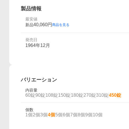
製品情報
最安値
40,060
円
新品
商品を見る
発売日
1964年12月
バリエーション
内容量
60錠
90錠
108錠
150錠
180錠
270錠
310錠
450錠
個数
1個
2個
3個
4個
5個
6個
7個
8個
9個
10個