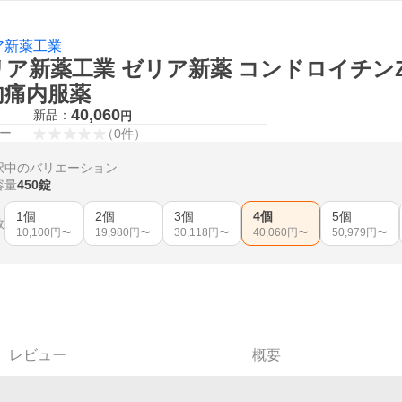
ア新薬工業
ア新薬工業 ゼリア新薬 コンドロイチンZS錠
肉痛内服薬
40,060
新品：
円
ー
（
0
件
）
択中のバリエーション
容量
450錠
1個
2個
3個
4個
5個
数
10,100
円〜
19,980
円〜
30,118
円〜
40,060
円〜
50,979
円〜
レビュー
概要