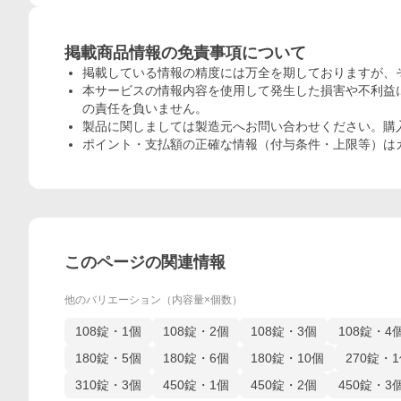
掲載商品情報の免責事項について
掲載している情報の精度には万全を期しておりますが、
本サービスの情報内容を使用して発生した損害や不利益に
の責任を負いません。
製品に関しましては製造元へお問い合わせください。購
ポイント・支払額の正確な情報（付与条件・上限等）は
このページの関連情報
他のバリエーション（内容量×個数）
108錠・1個
108錠・2個
108錠・3個
108錠・4
180錠・5個
180錠・6個
180錠・10個
270錠・
310錠・3個
450錠・1個
450錠・2個
450錠・3