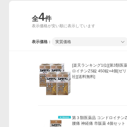
4
全
件
表示価格が安い順に表示しています
表示価格：
実質価格
[楽天ランキング1位][第3類医薬
ロイチンZS錠 450錠×4個[
社][送料無料]
第３類医薬品 コンドロイチンZS
腰痛 神経痛 市販薬 4個セット