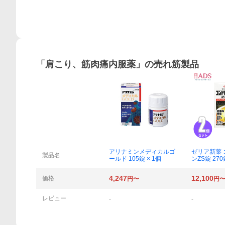
概要
「
肩こり、筋肉痛内服薬
」の売れ筋製品
アリナミンメディカルゴ
ゼリア新薬
製品名
ールド 105錠 × 1個
ンZS錠 270
4,247
12,100
価格
円〜
円
レビュー
-
-