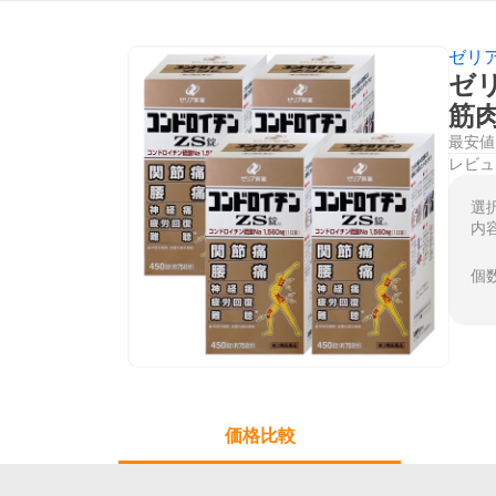
ゼリ
ゼリ
筋
最安値
レビュ
選
内
個
価格比較