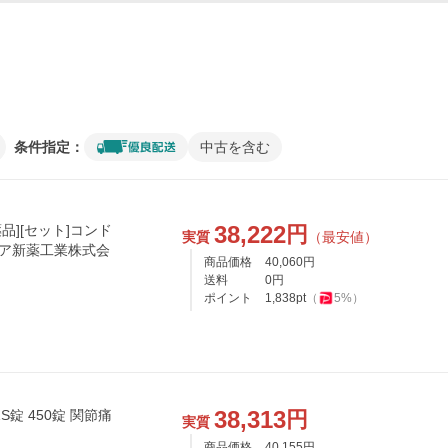
条件指定：
中古を含む
38,222
円
品][セット]コンド
実質
（最安値）
ゼリア新薬工業株式会
商品価格
40,060
円
送料
0
円
ポイント
1,838
pt
（
5
%）
38,313
円
錠 450錠 関節痛
実質
商品価格
40,155
円