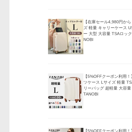
【在庫セール4,980円か
ズ 軽量 キャリーケース 
ー 大型 大容量 TSAロック お
NOBI
【5%OFFクーポン利用
ツケース Lサイズ 軽量 T
リーバッグ 超軽量 大容量 
TANOBI
価格比較
【5%OFFクーポン利用！