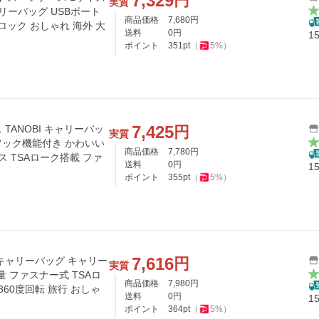
7,329
円
実質
リーバッグ USBポート
商品価格
7,680
円
ロック おしゃれ 海外 大
送料
0
円
1
ポイント
351
pt
（
5
%）
7,425
円
TANOBI キャリーバッ
実質
日 フック機能付き かわいい
商品価格
7,780
円
ス TSAローク搭載 ファ
送料
0
円
1
ポイント
355
pt
（
5
%）
7,616
円
キャリーバッグ キャリー
実質
量 ファスナー式 TSAロ
商品価格
7,980
円
60度回転 旅行 おしゃ
送料
0
円
1
ポイント
364
pt
（
5
%）