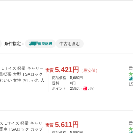
条件指定：
中古を含む
5,421
円
ス Lサイズ 軽量 キャリー
実質
（最安値）
量拡張 大型 TSAロック
商品価格
5,680
円
かわいい 女性 おしゃれ 人
送料
0
円
1
ポイント
259
pt
（
5
%）
5,611
円
ス Lサイズ 軽量 キャリ
実質
電車 TSAロック カップ
商品価格
5,880
円