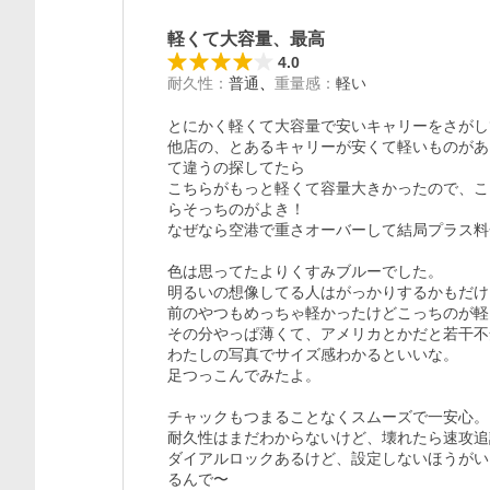
軽くて大容量、最高
4.0
耐久性
：
普通
重量感
：
軽い
とにかく軽くて大容量で安いキャリーをさがし
他店の、とあるキャリーが安くて軽いものがあ
て違うの探してたら

こちらがもっと軽くて容量大きかったので、こ
らそっちのがよき！

なぜなら空港で重さオーバーして結局プラス料
色は思ってたよりくすみブルーでした。

明るいの想像してる人はがっかりするかもだけ
前のやつもめっちゃ軽かったけどこっちのが軽
その分やっぱ薄くて、アメリカとかだと若干不
わたしの写真でサイズ感わかるといいな。

足つっこんでみたよ。

チャックもつまることなくスムーズで一安心。

耐久性はまだわからないけど、壊れたら速攻追
ダイアルロックあるけど、設定しないほうがい
るんで〜
