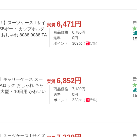
6,471
円
ら！】スーツケース Lサイ
実質
USBポート カップホルダ
商品価格
6,780
円
しゃれ 8088 9088 TA
送料
0
円
1
ポイント
309
pt
（
5
%）
6,852
円
！】キャリーケース スー
実質
SAロック おしゃれ キャ
商品価格
7,180
円
大型 7-10日用 かわいい
送料
0
円
1
ポイント
328
pt
（
5
%）
】スーツケース Lサイズ