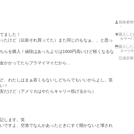
投稿者情
-
てました！

購入した
カラー/
ったけど（以前それ買ってた）また同じのもなぁ、、と思っ
購入した
スーツケ
ちらを購入！値段はあっちよりは1000円高いけど軽くなるな
違反報
金かかってたらプラマイマイだから…

ど、わたしはまぁ若くもないしどちらでもいいからよし。笑

い！

安だけど（アメリカはやたらキャリー投げるから）

記します。笑

いですよ、空港でなんかあったときにすぐ開かないと壊され