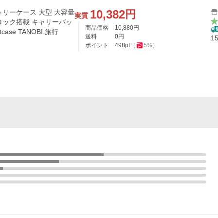
10,382
円
ャリーケース 大型 大容量
実質
Sロック搭載 キャリーバッ
商品価格
10,880
円
case TANOBI 旅行
送料
0
円
1
ポイント
498
pt
（
5
%）