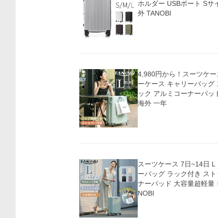
ホルダー USBポート Sサ
外 TANOBI
4,980円から！スーツケー
ーケース キャリーバッグ 
ック アルミコーナーパッド 
海外 一年
スーツケース 7日~14日 
ーバッグ ラック付き ス
ナーパッド 大容量超軽量 
NOBI