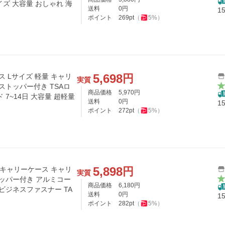
イズ 大容量 おしゃれ 海
送料
0
円
1
ポイント
269
pt
（
5
%）
5,698
円
ス Lサイズ 軽量 キャリ
実質
ストッパー付き TSAロ
商品価格
5,970
円
7~14日 大容量 超軽量
送料
0
円
1
ポイント
272
pt
（
5
%）
5,898
円
L キャリーケース キャリ
実質
トッパー付き アルミコー
商品価格
6,180
円
ビジネスファスナー TA
送料
0
円
1
ポイント
282
pt
（
5
%）