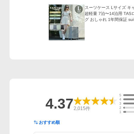
スーツケース Lサイズ キ
超軽量 7泊〜14泊用 TA
グ おしゃれ 1年間保証 suit
5
4.37
4
3
2,015
件
2
1
おすすめ順