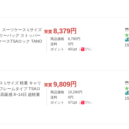
8,379
円
】スーツケース Lサイズ
実質
ャリーバッグ ストッパー
商品価格
8,780
円
ースTSAロック TANO
送料
0
円
1
ポイント
401
pt
（
5
%）
9,809
円
ス Lサイズ 軽量 キャリ
実質
フレームタイプ TSAロ
商品価格
10,280
円
高級感 8~14日 超軽量
送料
0
円
1
ポイント
471
pt
（
5
%）