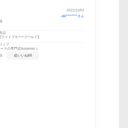
2022/10/02
aki********
さん
報
商品
【ライトブルー×ゴールド】
ストア
ースの専門店busyman
告
いいね
66