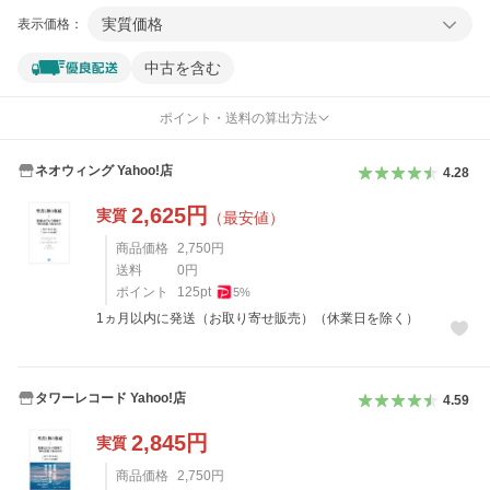
実質価格
表示価格：
中古を含む
ポイント・送料の算出方法
ネオウィング Yahoo!店
4.28
2,625
円
実質
（最安値）
商品価格
2,750
円
送料
0
円
ポイント
125
pt
5
%
1ヵ月以内に発送（お取り寄せ販売）（休業日を除く）
タワーレコード Yahoo!店
4.59
2,845
円
実質
商品価格
2,750
円