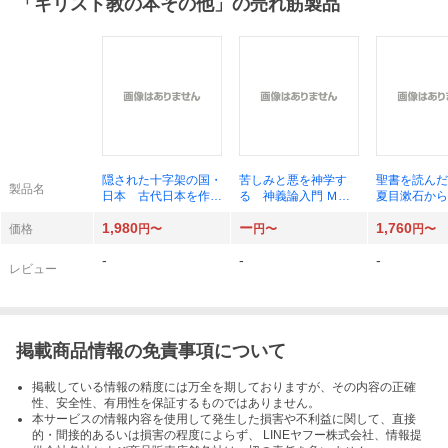
「
キリスト教の本その他
」の売れ筋製品
隠された十字架の国・
苦しみと悪を神学す
聖書を読ん
製品名
日本 古代日本を作っ
る 神義論入門 Ｍ．
夏目漱石から
た渡来人と原始キリス
Ｓ．Ｍ．スコット／
六まで 鈴木
1,980
ー
1,760
ト教 新装版 ケン・
著 加納和寛／訳
価格
円〜
円〜
円〜
ジョセフＳｒ．／著
-
-
-
ケン・ジョセフＪｒ．
レビュー
／著
掲載商品情報の免責事項について
掲載している情報の精度には万全を期しておりますが、その内容の正確
性、安全性、有用性を保証するものではありません。
本サービスの情報内容を使用して発生した損害や不利益に関して、直接
的・間接的あるいは損害の程度によらず、 LINEヤフー株式会社、情報提