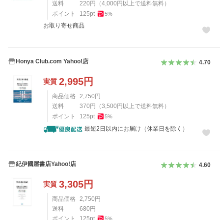
送料
220
円
（
4,000
円以上で送料無料）
ポイント
125
pt
5
%
お取り寄せ商品
Honya Club.com Yahoo!店
4.70
2,995
円
実質
商品価格
2,750
円
送料
370
円
（
3,500
円以上で送料無料）
ポイント
125
pt
5
%
最短2日以内にお届け（休業日を除く）
紀伊國屋書店Yahoo!店
4.60
3,305
円
実質
商品価格
2,750
円
送料
680
円
ポイント
125
pt
5
%