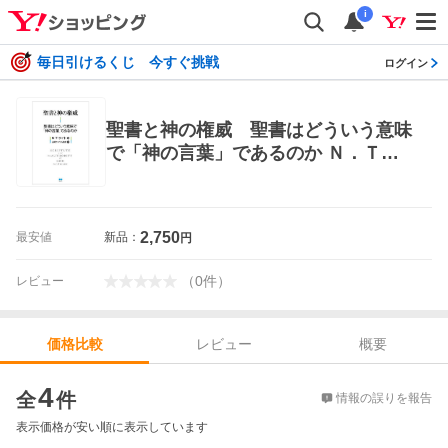
i
毎日引けるくじ 今すぐ挑戦
ログイン
聖書と神の権威 聖書はどういう意味
で「神の言葉」であるのか Ｎ．Ｔ．
ライト／著 山崎ランサム和彦／訳
キリスト教の本その他
2,750
最安値
新品：
円
（
0
件
）
レビュー
レビュー
概要
価格比較
価格比較
4
全
件
情報の誤りを報告
表示価格が安い順に表示しています