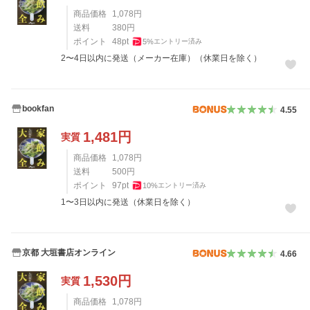
商品価格
1,078
円
送料
380
円
ポイント
48
pt
5
%
エントリー済み
2〜4日以内に発送（メーカー在庫）（休業日を除く）
bookfan
4.55
1,481
円
実質
商品価格
1,078
円
送料
500
円
ポイント
97
pt
10
%
エントリー済み
1〜3日以内に発送（休業日を除く）
京都 大垣書店オンライン
4.66
1,530
円
実質
商品価格
1,078
円