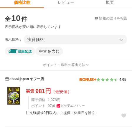
レビュー
概要
価格比較
価格比較
10
全
件
情報の誤りを報告
表示価格が安い順に表示しています
実質価格
表示価格：
中古を含む
ポイント・送料の算出方法
ebookjapan ヤフー店
4.65
981
円
実質
（最安値）
商品価格
1,078
円
ポイント
97
pt
10
%
要エントリー
注文確認後0日以内にご提供（休業日を除く）