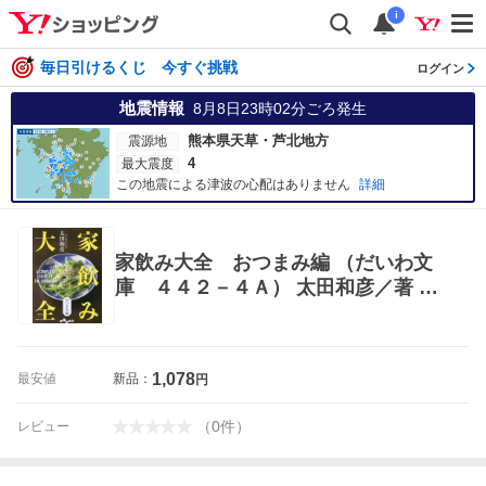
i
毎日引けるくじ 今すぐ挑戦
ログイン
地震情報
8月8日23時02分
ごろ発生
熊本県天草・芦北地方
震源地
4
最大震度
この地震による津波の心配はありません
詳細
家飲み大全 おつまみ編 （だいわ文
庫 ４４２－４Ａ） 太田和彦／著 雑
学文庫の本その他
1,078
最安値
新品：
円
（
0
件
）
レビュー