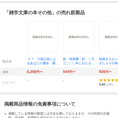
「
雑学文庫の本その他
」の売れ筋製品
’２７ 六星占術によ
銃・病原菌・鉄 一万
戦後まもない
製品名
るあなたの運命 開運
三〇〇〇年にわたる人
きた３０の
細木かおり
類史の謎 上巻 （草
占領期・復興
6,298
544
935
思社文庫 ダ１－１）
謎 （鉄人文
価格
円〜
円〜
円〜
ジャレド・ダイアモン
ノンフィクシ
-
-
ド／著 倉骨彰／訳
部／編著
レビュー
5.00
(
1
件)
掲載商品情報の免責事項について
掲載している情報の精度には万全を期しておりますが、その内容の正確
性、安全性、有用性を保証するものではありません。