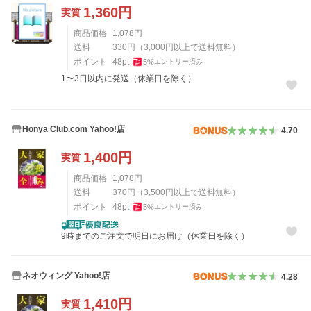
1,360
円
実質
商品価格
1,078
円
送料
330
円
（
3,000
円以上で送料無料）
ポイント
48
pt
5
%
エントリー済み
1〜3日以内に発送（休業日を除く）
Honya Club.com Yahoo!店
4.70
1,400
円
実質
商品価格
1,078
円
送料
370
円
（
3,500
円以上で送料無料）
ポイント
48
pt
5
%
エントリー済み
9時までのご注文で明日にお届け（休業日を除く）
ネオウィング Yahoo!店
4.28
1,410
円
実質