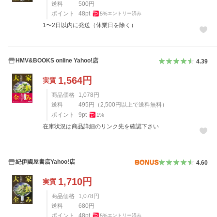
送料
500
円
ポイント
48
pt
5
%
エントリー済み
1〜2日以内に発送（休業日を除く）
HMV&BOOKS online Yahoo!店
4.39
1,564
円
実質
商品価格
1,078
円
送料
495
円
（
2,500
円以上で送料無料）
ポイント
9
pt
1
%
在庫状況は商品詳細のリンク先を確認下さい
紀伊國屋書店Yahoo!店
4.60
1,710
円
実質
商品価格
1,078
円
送料
680
円
ポイント
48
pt
5
%
エントリー済み