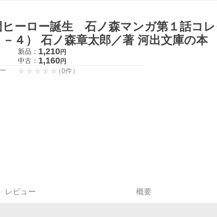
団ヒーロー誕生 石ノ森マンガ第１話コレ
２－４） 石ノ森章太郎／著 河出文庫の本
1,210
新品：
円
1,160
中古：
円
ー
（
0
件
）
レビュー
概要