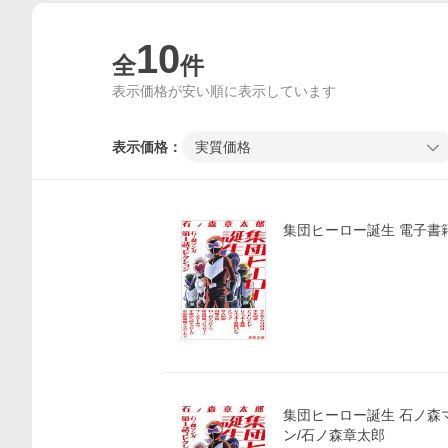
10
全
件
表示価格が安い順に表示しています
表示価格：
実質価格
集団ヒーロー誕生 電子書籍
集団ヒーロー誕生 石ノ森
ン/石ノ森章太郎