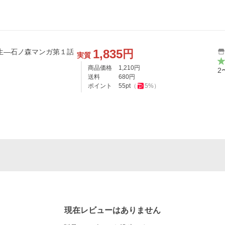
1,835
円
実質
商品価格
1,210
円
2
送料
680
円
ポイント
55
pt
（
5
%）
現在レビューはありません