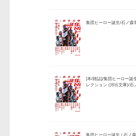
集団ヒーロー誕生/石ノ森
価格比較
[本/雑誌]/集団ヒーロー
レクション (河出文庫)/石
集団ヒーロー誕生 / 石ノ