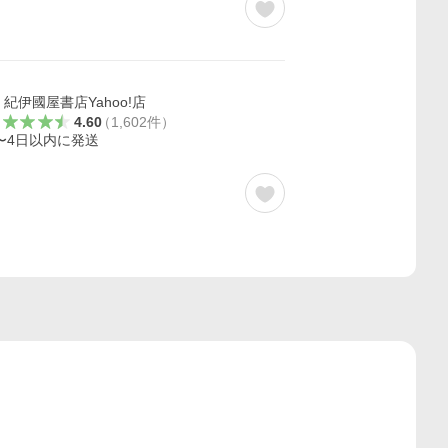
紀伊國屋書店Yahoo!店
4.60
（
1,602
件
）
〜4日以内に発送