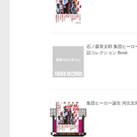
石ノ森章太郎 集団ヒーロ
話コレクション Book
集団ヒーロー誕生 河出