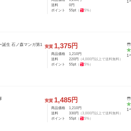
1
送料
0
円
ポイント
55
pt
（
5
%）
1,375
円
ー誕生 石ノ森マンガ第1
実質
商品価格
1,210
円
1
送料
220
円
（
4,000
円以上で送料無料）
ポイント
55
pt
（
5
%）
1,485
円
文庫
実質
商品価格
1,210
円
1
送料
330
円
（
3,000
円以上で送料無料）
ポイント
55
pt
（
5
%）