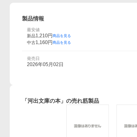
製品情報
最安値
1,210
円
新品
商品を見る
1,160
円
中古
商品を見る
発売日
2026年05月02日
「
河出文庫の本
」の売れ筋製品