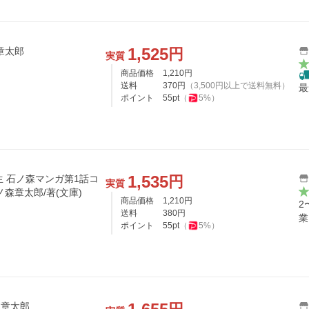
1,525
円
章太郎
実質
商品価格
1,210
円
送料
370
円
（
3,500
円以上で送料無料）
最
ポイント
55
pt
（
5
%）
1,535
円
誕生 石ノ森マンガ第1話コ
実質
ノ森章太郎/著(文庫)
商品価格
1,210
円
2
送料
380
円
業
ポイント
55
pt
（
5
%）
森章太郎