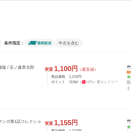
条件指定：
中古を含む
1,100
円
版 / 石ノ森章太郎
実質
（最安値）
商品価格
1,210
円
ポイント
110
pt
（
10
%）
要エントリー
注
く
1,155
円
マンガ第1話コレクショ
実質
商品価格
1,210
円