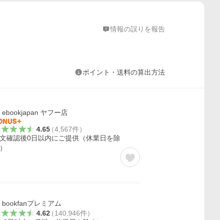
情報の誤りを報告
ポイント・送料の算出方法
ebookjapan ヤフー店
4.65
（
4,567
件
）
文確認後0日以内にご提供（休業日を除
）
bookfanプレミアム
4.62
（
140,946
件
）