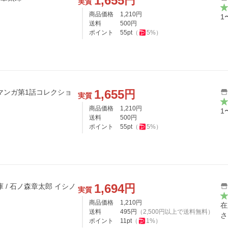
1,655
円
実質
商品価格
1,210
円
1
送料
500
円
ポイント
55
pt
（
5
%）
1,655
円
マンガ第1話コレクショ
実質
商品価格
1,210
円
1
送料
500
円
ポイント
55
pt
（
5
%）
1,694
円
 / 石ノ森章太郎 イシノ
実質
商品価格
1,210
円
在
送料
495
円
（
2,500
円以上で送料無料）
さ
ポイント
11
pt
（
1
%）