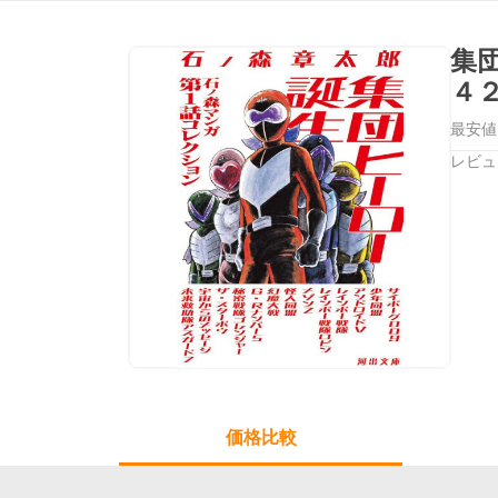
集
４
最安値
レビュ
価格比較