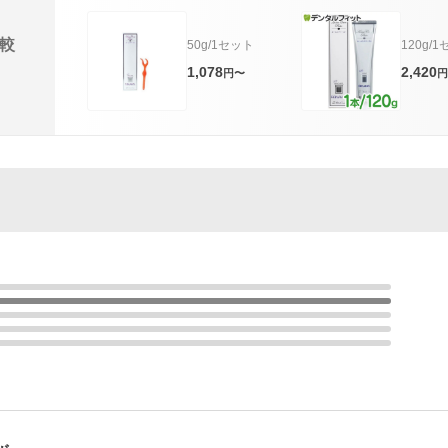
較
50g/1セット
120g/
1,078
2,420
円〜
円