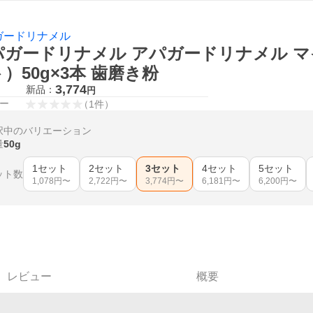
ガードリナメル
パガードリナメル アパガードリナメル 
）50g×3本 歯磨き粉
3,774
新品：
円
ー
（
1
件
）
択中のバリエーション
量
50g
1セット
2セット
3セット
4セット
5セット
ット数
1,078
円〜
2,722
円〜
3,774
円〜
6,181
円〜
6,200
円〜
レビュー
概要