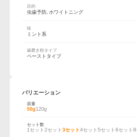
目的
虫歯予防, ホワイトニング
味
ミント系
歯磨き粉タイプ
ペーストタイプ
バリエーション
容量
50g
120g
セット数
1セット
2セット
3セット
4セット
5セット
6セット