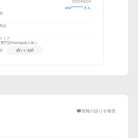
2025/04/24
asa********
さん
報
商品
ストア
門店Hamigaki Life
告
いいね
0
情報の誤りを報告