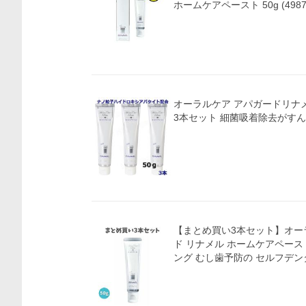
ホームケアペースト 50g (498764
オーラルケア アパガードリナメ
3本セット 細菌吸着除去がす
価格比較
【まとめ買い3本セット】オー
ド リナメル ホームケアペースト
ング むし歯予防の セルフデ