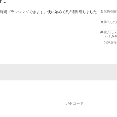
ず…
投稿者情
時間ブラッシングできます。使い始めて約2週間経ちました
-
購入した
-
購入した
ハミガキ専
違反報
JANコード
-