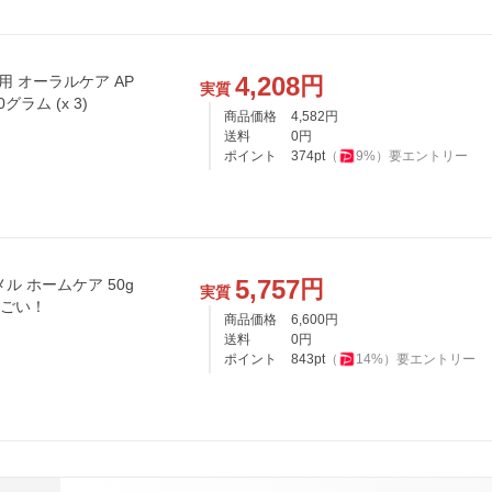
4,208
円
専用 オーラルケア AP
実質
ラム (x 3)
商品価格
4,582
円
送料
0
円
ポイント
374
pt
（
9
%）
要エントリー
5,757
円
ル ホームケア 50g
実質
んごい！
商品価格
6,600
円
送料
0
円
ポイント
843
pt
（
14
%）
要エントリー