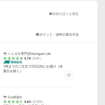
情報の誤りを報告
ポイント・送料の算出方法
ハミガキ専門店Hamigaki Life
4.79
（
53
件
）
7時までのご注文で2日以内にお届け（休
業日を除く）
CosM@rt
4.64
（
373
件
）