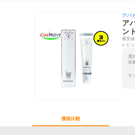
アパ
ア
ント
最安値
レビュ
選
容
セ
価格比較