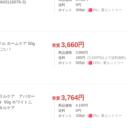
3116076-3)
送料
0
円
ポイント
309
pt
（
9
%）
要エントリー
3,660
円
ル ホームケア 50g
実質
んごい！
商品価格
3,980
円
送料
185
円
（
5,500
円以上で送料無料
ポイント
505
pt
（
14
%）
要エントリー
3,764
円
ラルケア アパガー
実質
 50g ホワイトニ
商品価格
4,100
円
ンタルケア
送料
0
円
ポイント
336
pt
（
9
%）
要エントリー