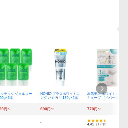
ルテック ジェルコー
NONIO プラスホワイトニ
本気美白 ホワイトニング
90g×6本
ング ハミガキ 130g×2本
キューブ （ペパーミン
ト） 5個入
99
690
770
円〜
円〜
円〜
-
4.41
（
17
件）