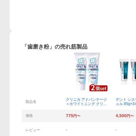
概要
「
歯磨き粉
」の売れ筋製品
クリニカ アドバンテージ
デント システ
製品名
＋ホワイトニング クリア
ェル 85g×3
ミント 130g×2本
775
4,500
価格
円〜
円〜
レビュー
-
-