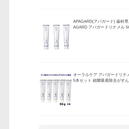
APAGARD(アパガード) 歯科
AGARD アパガードリナメル 50グ
オーラルケア アパガードリナメ
5本セット 細菌吸着除去がす