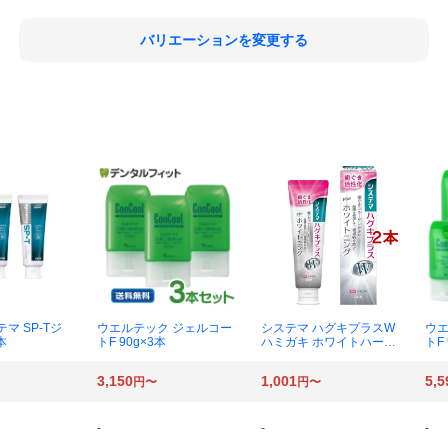
バリエーションを変更する
マ SP-Tジ
ウエルテック ジェルコー
システマ ハグキプラスW
ウエ
本
トF 90g×3本
ハミガキ ホワイトハーブ
トF 
95g×2本
3,150
1,001
5,5
円〜
円〜
-
-
-