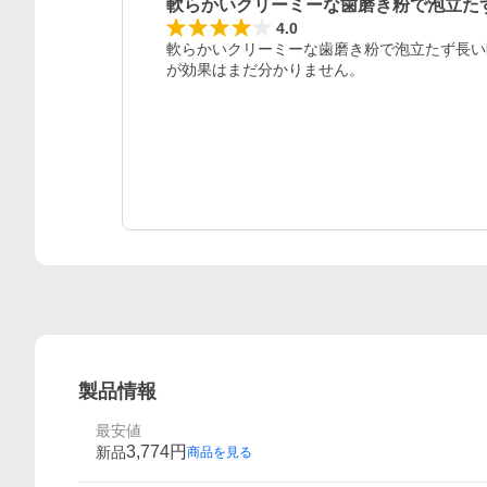
軟らかいクリーミーな歯磨き粉で泡立た
レビュー
4.0
軟らかいクリーミーな歯磨き粉で泡立たず長い
が効果はまだ分かりません。
製品情報
最安値
3,774
円
新品
商品を見る