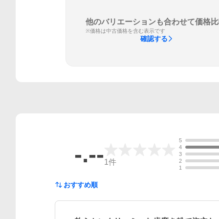
他のバリエーションも合わせて価格比
※価格は中古価格を含む表示です
確認する
5
-.--
4
3
1
件
2
1
おすすめ順