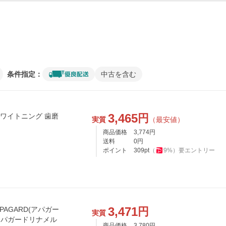
条件指定：
中古を含む
3,465
円
ホワイトニング 歯磨
実質
（最安値）
商品価格
3,774
円
送料
0
円
ポイント
309
pt
（
9
%）
要エントリー
3,471
円
PAGARD(アパガー
実質
 アパガードリナメル
商品価格
3,780
円