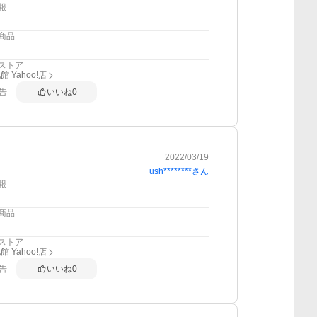
報
商品
ストア
 Yahoo!店
告
いいね
0
2022/03/19
ush********
さん
報
商品
ストア
 Yahoo!店
告
いいね
0