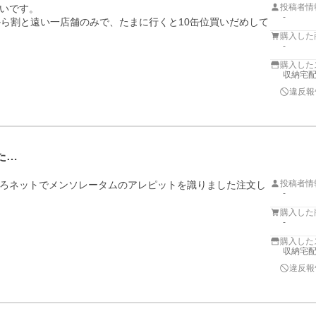
投稿者情
いです。

-
から割と遠い一店舗のみで、たまに行くと10缶位買いだめして
購入した
-
購入した
収納宅配館
違反報
た…
投稿者情
ろネットでメンソレータムのアレピットを識りました注文し
-
購入した
-
購入した
収納宅配館
違反報