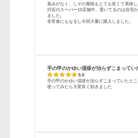
臭みがなく、しその風味もとても良くて美味し
付近のスーパー10店舗中、置いてるのは自宅
ました。

非常食にもなるし今回大量に購入しました。
手の甲のかゆい湿疹が治らずこまってい
レビュー
5.0
手の甲のかゆい湿疹が治らずこまっていたとこ