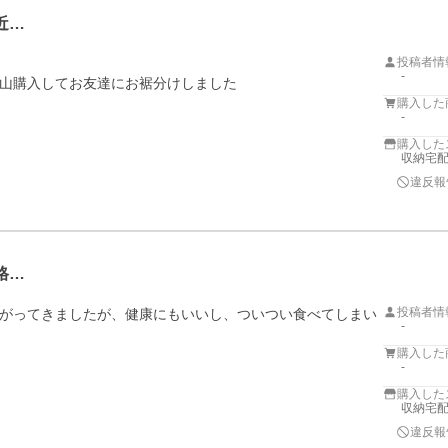
近…
投稿者情
-
山購入してお友達にお裾分けしました
購入した
-
購入した
収納宅配館
違反報
格…
投稿者情
がってきましたが、健康にもいいし、ついつい食べてしまい
-
購入した
-
購入した
収納宅配館
違反報