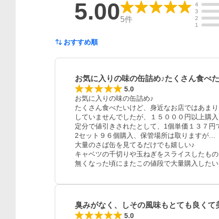
5.00
4
3
5
件
2
1
おすすめ順
お気に入りの味の缶詰め♪たくさん食べ
5.0
お気に入りの味の缶詰め♪

たくさん食べたいけど、身近なお店ではあまり
していませんでしたが、１５０００円以上購入で獲
定分で値引きされたとして、1個単価１３７円
2セット９６個購入、保管場所は取りますが…

大量のさば缶を見てるだけでも嬉しい♪

キャベツの千切りや玉ねぎをスライスしたもの
無くなった頃にまたこの値段で大量購入したい
臭みがなく、しその風味もとても良くて
5.0