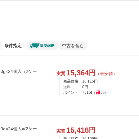
条件指定：
中古を含む
15,364
円
0g×24個入×(2ケー
実質
（最安値）
商品価格
16,115
円
送料
0
円
ポイント
751
pt
（
5
%）
15,416
円
0g×24個入×(2ケー
実質
商品価格
16,169
円