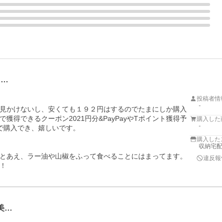
た…
投稿者情
-
見かけないし、安くても１９２円はするのでたまにしか購入
得できるクーポン2021円分&PayPayやTポイント獲得予
購入した
-
で購入でき、嬉しいです。

購入した
収納宅配館
とあえ、ラー油や山椒をふって食べることにはまってます。

違反報
！
美…