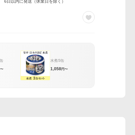
6日以内に発送（休業日を除く）
3缶
水煮/3缶
1,058
〜
円〜