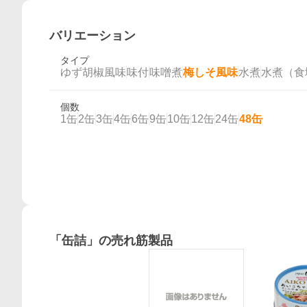
バリエーション
タイプ
ゆず胡椒風味
味付
味噌煮
梅しそ風味
水煮
水煮（食
個数
1缶
2缶
3缶
4缶
6缶
9缶
10缶
12缶
24缶
48缶
概要
「
缶詰
」の売れ筋製品