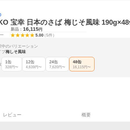
O
KO 宝幸 日本のさば 梅じそ風味 190g×4
16,115
新品：
円
ー
5.00
（
5
件
）
択中のバリエーション
イプ
梅しそ風味
1缶
12缶
24缶
48缶
数
328
円〜
4,639
円〜
7,620
円〜
16,115
円〜
レビュー
概要