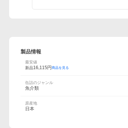
製品情報
最安値
16,115
円
新品
商品を見る
缶詰のジャンル
魚介類
原産地
日本