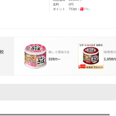
送料
0
円
ポイント
753
pt
（
5
%）
較
梅しそ風味/1缶
味噌煮/
328
1,058
円〜
円