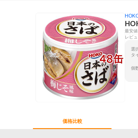
HOK
HO
最安値
レビュ
選
タ
個
価格比較