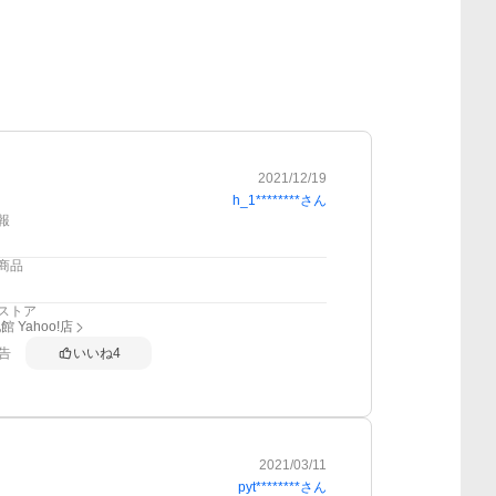
2021/12/19
h_1********
さん
報
商品
ストア
 Yahoo!店
告
いいね
4
2021/03/11
pyt********
さん