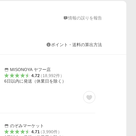
情報の誤りを報告
ポイント・送料の算出方法
MISONOYA ヤフー店
4.72
（
18,992
件
）
6日以内に発送（休業日を除く）
のぞみマーケット
4.71
（
3,990
件
）