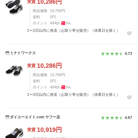
10,286
円
実質
商品価格
10,780
円
送料
0
円
ポイント
494
pt
5
%
1〜2日以内に発送（お取り寄せ販売）（休業日を除く）
ミナトワークス
4.73
10,286
円
実質
商品価格
10,780
円
送料
0
円
ポイント
494
pt
5
%
1〜3日以内に発送（お取り寄せ販売）（休業日を除く）
ダイユーエイト.com ヤフー店
4.67
10,919
円
実質