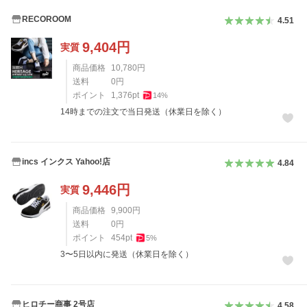
RECOROOM
4.51
9,404
円
実質
商品価格
10,780
円
送料
0
円
ポイント
1,376
pt
14
%
14時までの注文で当日発送（休業日を除く）
incs インクス Yahoo!店
4.84
9,446
円
実質
商品価格
9,900
円
送料
0
円
ポイント
454
pt
5
%
3〜5日以内に発送（休業日を除く）
ヒロチー商事 2号店
4.58