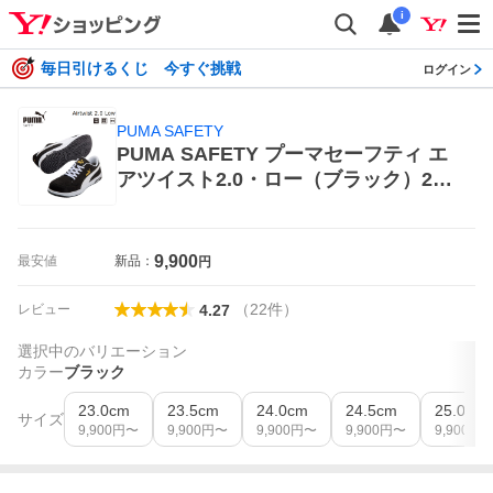
i
毎日引けるくじ 今すぐ挑戦
ログイン
PUMA SAFETY
PUMA SAFETY プーマセーフティ エ
アツイスト2.0・ロー（ブラック）29.
0cm 作業用スニーカー
9,900
最安値
新品：
円
（
22
件
）
レビュー
4.27
選択中のバリエーション
カラー
ブラック
23.0cm
23.5cm
24.0cm
24.5cm
25.0cm
サイズ
9,900
円〜
9,900
円〜
9,900
円〜
9,900
円〜
9,900
円