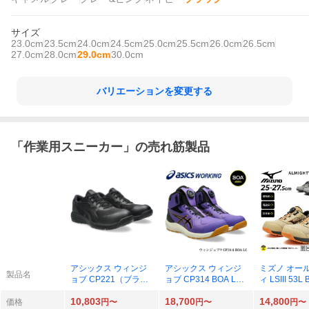
サイズ
23.0cm
23.5cm
24.0cm
24.5cm
25.0cm
25.5cm
26.0cm
26.5cm
27.0cm
28.0cm
29.0cm
30.0cm
バリエーションを変更する
「
作業用スニーカー
」の売れ筋製品
アシックス ウィンジ
アシックス ウィンジ
ミズノ オー
製品名
ョブ CP221（ブラッ
ョブ CP314 BOA LC
ィ LSIII 53L
ク×ブラック）26.0cm
（ラジアントアメジス
10,803
18,700
14,800
ト×ブラック）
価格
円〜
円〜
円〜