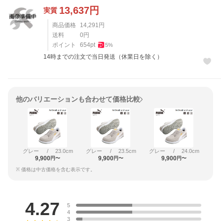
13,637
円
実質
商品価格
14,291
円
送料
0
円
ポイント
654
pt
5
%
14時までの注文で当日発送（休業日を除く）
他のバリエーションも合わせて価格比較
グレー
/
23.0cm
グレー
/
23.5cm
グレー
/
24.0cm
9,900
9,900
9,900
円〜
円〜
円〜
※ 価格は中古価格を含む表示です。
レビュー
4.27
5
4
3