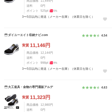
商品価格
11,444
円
送料
0
円
ポイント
525
pt
5
%
3〜5日以内に発送（メーカー在庫）（休業日を除く）
ダイユーエイト収納ナビ.com
4.54
11,146
円
実質
商品価格
12,144
円
送料
0
円
ポイント
998
pt
9
%
3〜5日以内に発送（メーカー在庫）（休業日を除く）
大工道具・金物の専門通販アルデ
4.63
11,323
円
実質
商品価格
12,980
円
送料
0
円