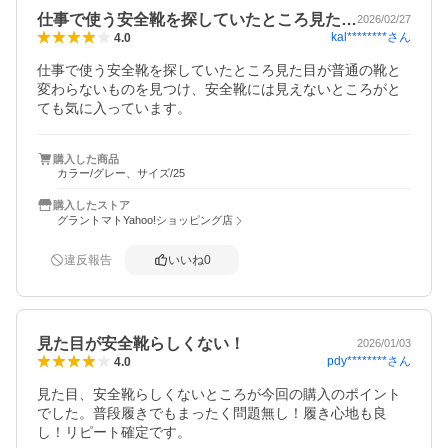
仕事で使う安全靴を探していたところ見た…
2026/02/27
kal********
さん
4.0
仕事で使う安全靴を探していたところ見た目が普通の靴と
変わらないものを見つけ、安全靴には見えないところがと
ても気に入っています。
購入した商品
カラー/グレー、サイズ/25
購入したストア
グラントマトYahoo!ショッピング店
違反報告
いいね
0
見た目が安全靴らしくない！
2026/01/03
pdy********
さん
4.0
見た目、安全靴らしくないところが今回の購入のポイント
でした。普段履きでもまったく問題無し！履き心地も良
し！リピート確定です。