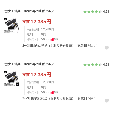
大工道具・金物の専門通販アルデ
4.63
12,385
円
実質
商品価格
12,980
円
送料
0
円
ポイント
595
pt
5
%
2〜3日以内に発送（お取り寄せ販売）（休業日を除く）
大工道具・金物の専門通販アルデ
4.63
12,385
円
実質
商品価格
12,980
円
送料
0
円
ポイント
595
pt
5
%
2〜3日以内に発送（お取り寄せ販売）（休業日を除く）