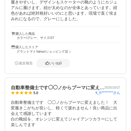
履きやすいし、デザインもスケーターの靴のようにカジュ
アルに履けます。紐が太めなのが全体とあっています。紺
色があれば絶対格好いいのにと思います。現場で直ぐ埃ま
みれになるので、グレーにしました。
購入した商品
カラー/グレー、サイズ/27
購入したストア
グラントマトYahoo!ショッピング店
違反報告
いいね
0
自動車整備士です◯◯ノからプーマに変え…
2025/10/27
k_h********
さん
5.0
自動車整備士です　◯◯ノからプーマに変えました！　大
変履きこがちが良いし、軽くて疲れません！良い商品に出
会えて感謝しています

白の靴紐を、オレンジに変えてジャイアンツカラーにして
楽しんでます