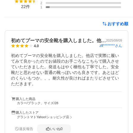
2
22
件
1
おすすめ順
初めてプーマの安全靴を購入しました。他…
2025/08/09
zft********
さん
4.0
初めてプーマの安全靴を購入しました。他店で実際に履い
てみて良かったのでお値段のお手ごろなこちらで購入させ
ていただきました。発送もはやく梱包も丁寧でした。安全
靴だと思わせない普通の靴っぽいのも良きです。あとはど
のくらいもつか、、。耐久性が良ければまたリピさせてい
ただきます。
購入した商品
カラー/ブラック、サイズ/28
購入したストア
グラントマトYahoo!ショッピング店
違反報告
いいね
0