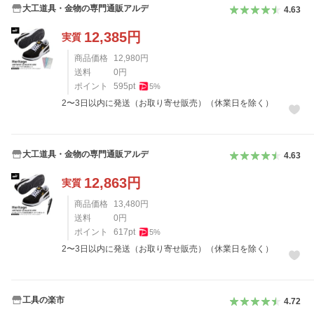
大工道具・金物の専門通販アルデ
4.63
12,385
円
実質
商品価格
12,980
円
送料
0
円
ポイント
595
pt
5
%
2〜3日以内に発送（お取り寄せ販売）（休業日を除く）
大工道具・金物の専門通販アルデ
4.63
12,863
円
実質
商品価格
13,480
円
送料
0
円
ポイント
617
pt
5
%
2〜3日以内に発送（お取り寄せ販売）（休業日を除く）
工具の楽市
4.72