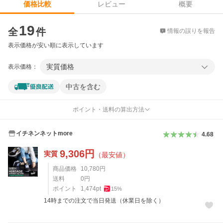
レビュー
概要
価格比較
価格比較
19
全
件
情報の誤りを報告
表示価格が安い順に表示しています
実質価格
表示価格：
中古を含む
ポイント・送料の算出方法
イチネンネットmore
4.68
9,306
円
実質
（最安値）
商品価格
10,780
円
送料
0
円
ポイント
1,474
pt
15
%
14時までの注文で当日発送（休業日を除く）