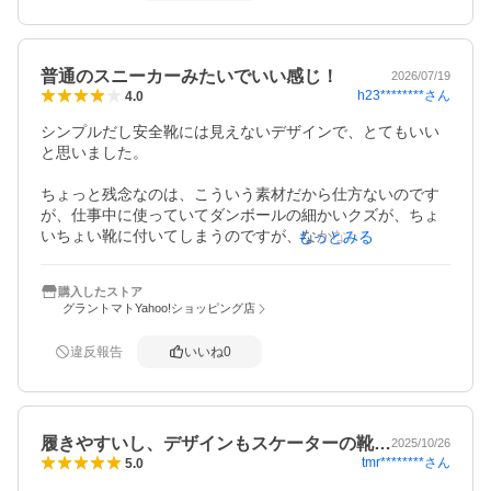
普通のスニーカーみたいでいい感じ！
2026/07/19
h23********
さん
4.0
シンプルだし安全靴には見えないデザインで、とてもいい
と思いました。

ちょっと残念なのは、こういう素材だから仕方ないのです
が、仕事中に使っていてダンボールの細かいクズが、ちょ
いちょい靴に付いてしまうのですが、なかなか取れないで
もっとみる
す。

購入したストア
グラントマトYahoo!ショッピング店
違反報告
いいね
0
履きやすいし、デザインもスケーターの靴…
2025/10/26
tmr********
さん
5.0