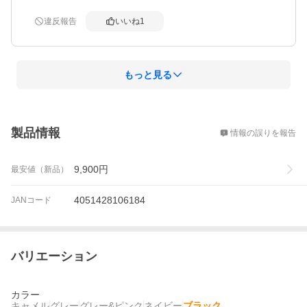
違反報告
いいね
1
もっと見る
概要
製品情報
情報の誤りを報告
9,900
円
最安値（新品）
4051428106184
JANコード
バリエーション
カラー
キャメル
グレー
グレー&ピンク
ネイビー
ブラック