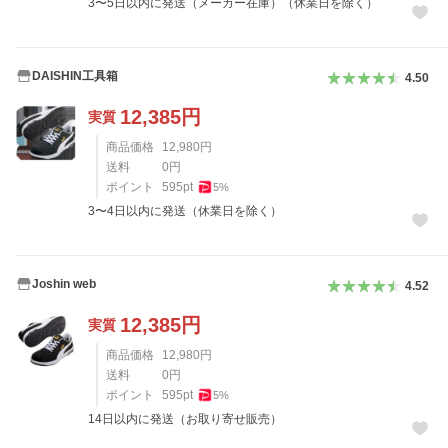
3〜5日以内に発送（メーカー在庫）（休業日を除く）
DAISHIN工具箱
4.50
12,385
円
実質
商品価格
12,980
円
送料
0
円
ポイント
595
pt
5
%
3〜4日以内に発送（休業日を除く）
Joshin web
4.52
12,385
円
実質
商品価格
12,980
円
送料
0
円
ポイント
595
pt
5
%
14日以内に発送（お取り寄せ販売）