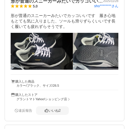
形が普通のスニーカーみたいでカッコいい…
2025/11/28
sho********
さん
5.0
形が普通のスニーカーみたいでカッコいいです　履き心地
もとても気に入りました、ソールも滑りずらくいいです長
く履いても疲れずらそうです。
購入した商品
カラー/ブラック、サイズ/26.5
購入したストア
グラントマトYahoo!ショッピング店
違反報告
いいね
2