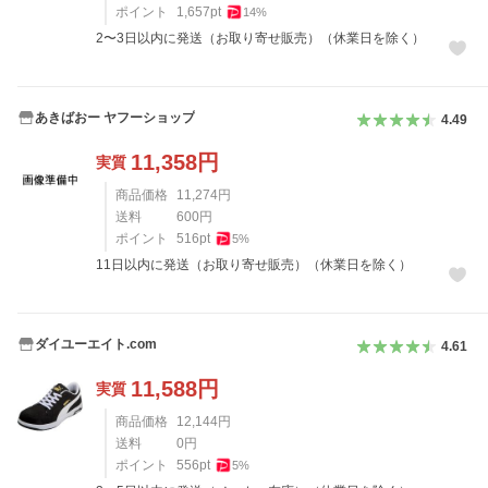
ポイント
1,657
pt
14
%
2〜3日以内に発送（お取り寄せ販売）（休業日を除く）
あきばおー ヤフーショップ
4.49
11,358
円
実質
商品価格
11,274
円
送料
600
円
ポイント
516
pt
5
%
11日以内に発送（お取り寄せ販売）（休業日を除く）
ダイユーエイト.com
4.61
11,588
円
実質
商品価格
12,144
円
送料
0
円
ポイント
556
pt
5
%