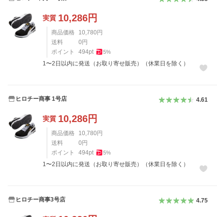
10,286
円
実質
商品価格
10,780
円
送料
0
円
ポイント
494
pt
5
%
1〜2日以内に発送（お取り寄せ販売）（休業日を除く）
ヒロチー商事 1号店
4.61
10,286
円
実質
商品価格
10,780
円
送料
0
円
ポイント
494
pt
5
%
1〜2日以内に発送（お取り寄せ販売）（休業日を除く）
ヒロチー商事3号店
4.75