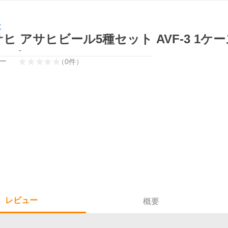
ヒ
ヒ アサヒビール5種セット AVF-3 1ケ
-
ー
（
0
件
）
レビュー
概要