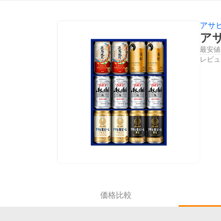
アサ
アサ
最安値
レビュ
価格比較