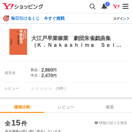
i
毎日引けるくじ 今すぐ挑戦
ログイン
大江戸早業稼業 劇団朱雀戯曲集
（Ｋ．Ｎａｋａｓｈｉｍａ Ｓｅｌｅ
ｃｔｉｏｎ Ｖｏｌ．４５） 中島か
ずき／著 演劇シナリオ、戯曲の本
2,860
新品：
円
最安値
2,470
中古：
円
（
0
件
）
レビュー
レビュー
概要
価格比較
価格比較
15
全
件
情報の誤りを報告
表示価格が安い順に表示しています