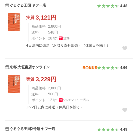
ぐるぐる王国 ヤフー店
4.48
3,121
円
実質
商品価格
2,860
円
送料
548
円
ポイント
287
pt
11
%
4日以内に発送（お取り寄せ販売）（休業日を除く）
京都 大垣書店オンライン
4.66
3,229
円
実質
商品価格
2,860
円
送料
500
円
ポイント
131
pt
5
%
エントリー済み
1〜2日以内に発送（休業日を除く）
ぐるぐる王国2号館 ヤフー店
4.49