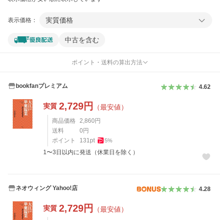
実質価格
表示価格：
中古を含む
ポイント・送料の算出方法
bookfanプレミアム
4.62
2,729
円
実質
（最安値）
商品価格
2,860
円
送料
0
円
ポイント
131
pt
5
%
1〜3日以内に発送（休業日を除く）
ネオウィング Yahoo!店
4.28
2,729
円
実質
（最安値）