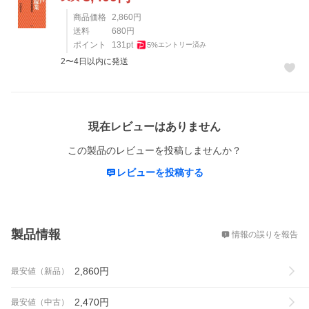
商品価格
2,860
円
送料
680
円
ポイント
131
pt
5
%
エントリー済み
2〜4日以内に発送
レビュー
現在レビューはありません
この製品のレビューを投稿しませんか？
レビューを投稿する
概要
製品情報
情報の誤りを報告
2,860
円
最安値（新品）
2,470
円
最安値（中古）