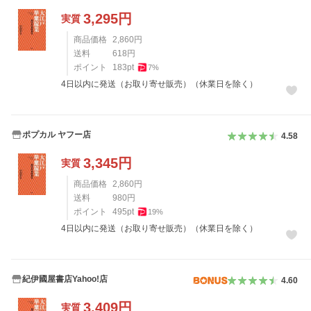
3,295
円
実質
商品価格
2,860
円
送料
618
円
ポイント
183
pt
7
%
4日以内に発送（お取り寄せ販売）（休業日を除く）
ポプカル ヤフー店
4.58
3,345
円
実質
商品価格
2,860
円
送料
980
円
ポイント
495
pt
19
%
4日以内に発送（お取り寄せ販売）（休業日を除く）
紀伊國屋書店Yahoo!店
4.60
3,409
円
実質