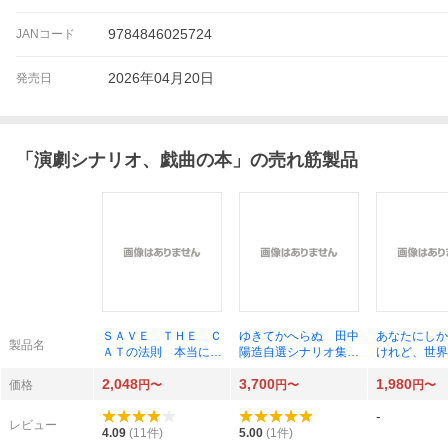
9784846025724
JANコード
2026年04月20日
発売日
「
演劇シナリオ、戯曲の本
」の売れ筋製品
ＳＡＶＥ ＴＨＥ Ｃ
ゆきてかへらぬ 田中
あなたにしか
製品名
ＡＴの法則 本当に売
陽造自選シナリオ集
けれど、世界
れる脚本術 ブレイ
田中陽造／著
てしまう脚本
2,048
3,700
1,980
ク・スナイダー／著
長久允／著
価格
円〜
円〜
円〜
菊池淳子／訳
-
レビュー
4.09
(
11
件)
5.00
(
1
件)