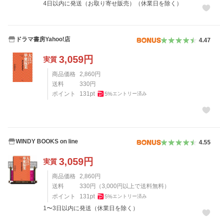
4日以内に発送（お取り寄せ販売）（休業日を除く）
ドラマ書房Yahoo!店
4.47
3,059
円
実質
商品価格
2,860
円
送料
330
円
ポイント
131
pt
5
%
エントリー済み
WINDY BOOKS on line
4.55
3,059
円
実質
商品価格
2,860
円
送料
330
円
（
3,000
円以上で送料無料）
ポイント
131
pt
5
%
エントリー済み
1〜3日以内に発送（休業日を除く）