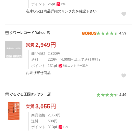
ポイント
26
pt
1
%
在庫状況は商品詳細のリンク先を確認下さい
タワーレコード Yahoo!店
4.59
2,949
円
実質
商品価格
2,860
円
送料
220
円
（
4,000
円以上で送料無料）
ポイント
131
pt
5
%
エントリー済み
お取り寄せ商品
ぐるぐる王国DS ヤフー店
4.49
3,055
円
実質
商品価格
2,860
円
送料
508
円
ポイント
313
pt
12
%