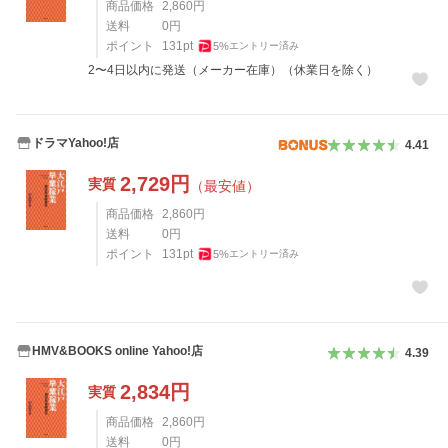
商品価格
2,860
円
送料
0
円
ポイント
131
pt
5
%
エントリー済み
2〜4日以内に発送（メーカー在庫）（休業日を除く）
ドラマYahoo!店
4.41
2,729
円
実質
（最安値）
商品価格
2,860
円
送料
0
円
ポイント
131
pt
5
%
エントリー済み
HMV&BOOKS online Yahoo!店
4.39
2,834
円
実質
商品価格
2,860
円
送料
0
円