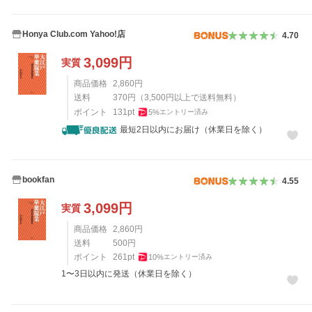
Honya Club.com Yahoo!店
4.70
3,099
円
実質
商品価格
2,860
円
送料
370
円
（
3,500
円以上で送料無料）
ポイント
131
pt
5
%
エントリー済み
最短2日以内にお届け（休業日を除く）
bookfan
4.55
3,099
円
実質
商品価格
2,860
円
送料
500
円
ポイント
261
pt
10
%
エントリー済み
1〜3日以内に発送（休業日を除く）