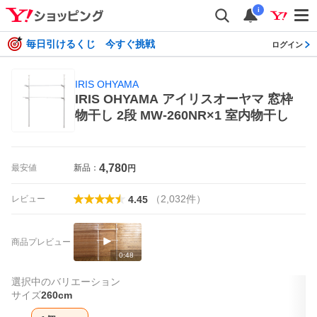
i
毎日引けるくじ 今すぐ挑戦
ログイン
IRIS OHYAMA
IRIS OHYAMA アイリスオーヤマ 窓枠
物干し 2段 MW-260NR×1 室内物干し
4,780
最安値
新品：
円
（
2,032
件
）
レビュー
4.45
商品プレビュー
0:48
選択中のバリエーション
サイズ
260cm