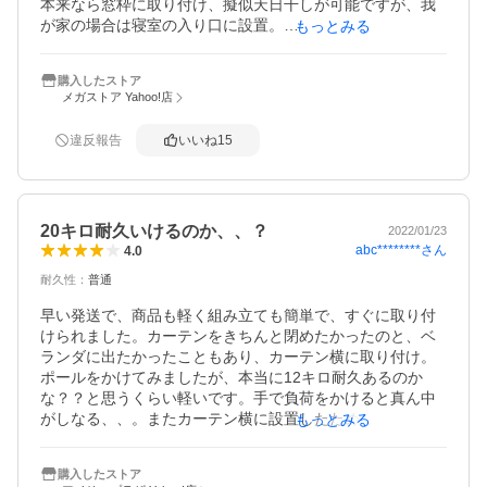
本来なら窓枠に取り付け、擬似天日干しが可能ですが、我
が家の場合は寝室の入り口に設置。

もっとみる
鴨居ハンガー等と比べ、重い洗濯物にも耐えられ、一度に
購入したストア
かなりの量を干すことが出来ます。

メガストア Yahoo!店
突っ張りもかなり頑丈です。

違反報告
いいね
15
我が家は賃貸なので突っ張り部分にゲルクッションを敷い
て突っ張っています。

室内干しで部屋がごちゃごちゃするおうちや、ハンガーが
20キロ耐久いけるのか、、？
多くまとまりがないお部屋には最適です。
2022/01/23
abc********
さん
4.0
耐久性
：
普通
早い発送で、商品も軽く組み立ても簡単で、すぐに取り付
けられました。カーテンをきちんと閉めたかったのと、ベ
ランダに出たかったこともあり、カーテン横に取り付け。
ポールをかけてみましたが、本当に12キロ耐久あるのか
な？？と思うくらい軽いです。手で負荷をかけると真ん中
がしなる、、。またカーテン横に設置したために、ポール
もっとみる
も限界ギリギリまで引き出している、、。全部で20キロ耐
久、、まだ怖くて多く干していません。でもリビングの一
購入したストア
角に干していたスペースがなくなり、広くなって最高で