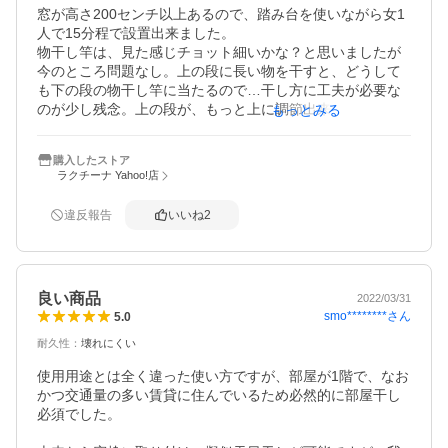
窓が高さ200センチ以上あるので、踏み台を使いながら女1
人で15分程で設置出来ました。

物干し竿は、見た感じチョット細いかな？と思いましたが
今のところ問題なし。上の段に長い物を干すと、どうして
も下の段の物干し竿に当たるので…干し方に工夫が必要な
のが少し残念。上の段が、もっと上に調節出来たら星5つ！
もっとみる
梅雨時期、室内が乾燥する冬場にも便利。日差しには当て
たいので、我が家はリビング窓に使用してます。お客さん
購入したストア
が来るときは、困っちゃうけど、洗濯物干してない時はカ
ラクチーナ Yahoo!店
ーテンに隠れるのでOK。
違反報告
いいね
2
良い商品
2022/03/31
smo********
さん
5.0
耐久性
：
壊れにくい
使用用途とは全く違った使い方ですが、部屋が1階で、なお
かつ交通量の多い賃貸に住んでいるため必然的に部屋干し
必須でした。
