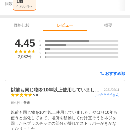
1個
個数
4,780
円〜
価格比較
概要
レビュー
レビュー
4.45
5
4
3
2
2,032
件
1
おすすめ順
以前も同じ物を10年以上使用していまし…
2021/02/11
jun********
さん
5.0
耐久性
：
普通
以前も同じ物を10年以上使用していました。やはり10年も
使うと劣化してきて、場所を移動して付け直そうとネジを
回したらプラスチックの部分が壊れてストッパーがきかな
くなりました。
