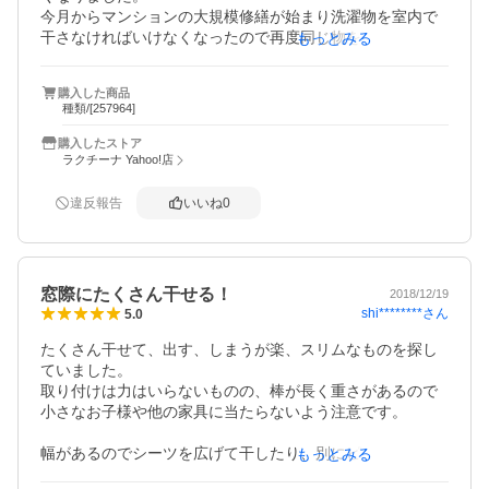
今月からマンションの大規模修繕が始まり洗濯物を室内で
干さなければいけなくなったので再度同じ物を購入しまし
もっとみる
た。

製品的には良いものなので満足です。

購入した商品
種類/[257964]
縦の長さ調節が長くなった事と、竿を掛けるところがしっ
かりホールドするように改良されているようです。出来れ
購入したストア
ば横の長さをもう少し長くできたら広い窓の新しいタイプ
ラクチーナ Yahoo!店
のマンションでも使えるので横の長さの改良もお願いしま
す！
違反報告
いいね
0
窓際にたくさん干せる！
2018/12/19
shi********
さん
5.0
たくさん干せて、出す、しまうが楽、スリムなものを探し
ていました。

取り付けは力はいらないものの、棒が長く重さがあるので
小さなお子様や他の家具に当たらないよう注意です。

幅があるのでシーツを広げて干したり、別にピンチハンガ
もっとみる
ーを使用してたくさん干していますがずれません。
