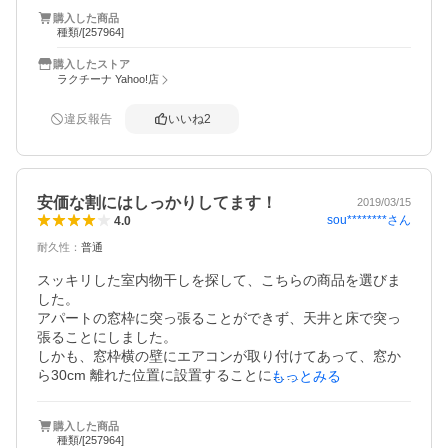
二段のポールかけの高さを変えられるのも良いです。

購入した商品
下段を低めにしたら、子供が楽しそうに干しています。

種類/[257964]
冬は寒いので外に干してもタオルが冷たくなるので、室内
購入したストア
にて太陽光で乾くのはとても良いです。

ラクチーナ Yahoo!店
ツッパリのほか、干す竿(ポール)が二本付いているのもとて
違反報告
いいね
2
もよかったです。
安価な割にはしっかりしてます！
2019/03/15
sou********
さん
4.0
耐久性
：
普通
スッキリした室内物干しを探して、こちらの商品を選びま
した。

アパートの窓枠に突っ張ることができず、天井と床で突っ
張ることにしました。

しかも、窓枠横の壁にエアコンが取り付けてあって、窓か
ら30cm 離れた位置に設置することに…

もっとみる
スッキリ感は、理想どおりとはなりませんでしたが、商品
自体は、安価な割には優れていると思います。

購入した商品
洗濯物を干してもポールがたわむことなく、支柱がガタつ
種類/[257964]