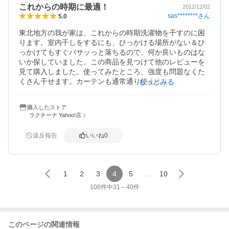
これからの時期に最適！
2012/12/02
sas********
さん
5.0
東北地方の我が家は、これからの時期洗濯物を干すのに困
ります。室内干しをするにも、ひっかける場所がない＆ひ
っかけてもすぐバサッっと落ちるので、何か良いものはな
いか探していました。この商品を見つけて他のレビューを
見て購入しました。使ってみたところ、強度も問題なくた
くさん干せます。カーテンも通常通り使えます。何より使
もっとみる
わないときはアーム部分を畳んで目立たないのが気に入っ
てます。この時期は外に干すよりファンヒーターをつけた
購入したストア
室内の方がよく乾きます。部屋の加湿にもなりますよ。
ラクチーナ Yahoo!店
違反報告
いいね
0
1
2
3
4
5
...
10
100
件中
31
～
40
件
このページの関連情報