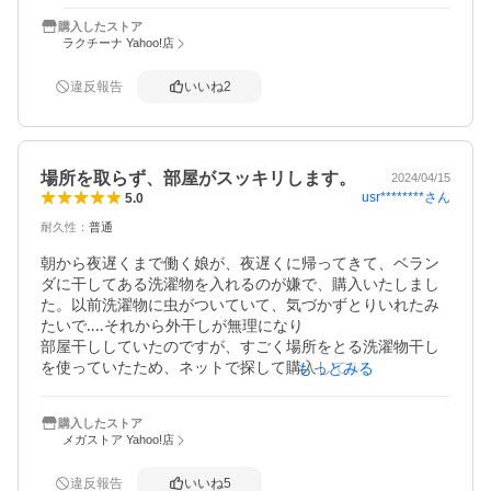
くこともなくしっかりとしています。

垂直に支柱を立てるのに、一人では少し手間取りました
購入したストア
が、女一人で約30分程で設置できました。

ラクチーナ Yahoo!店
お値段以上だと思います。
違反報告
いいね
2
場所を取らず、部屋がスッキリします。
2024/04/15
usr********
さん
5.0
耐久性
：
普通
朝から夜遅くまで働く娘が、夜遅くに帰ってきて、ベラン
ダに干してある洗濯物を入れるのが嫌で、購入いたしまし
た。以前洗濯物に虫がついていて、気づかずとりいれたみ
たいで‥‥それから外干しが無理になり

部屋干ししていたのですが、すごく場所をとる洗濯物干し
を使っていたため、ネットで探して購入してみました。　
もっとみる
使用後の感想は、設置の仕方も簡単で、竿も２本ついてお
り、たくさん干せて、部屋も広くなったとの感想でした。
購入したストア
丈の長い物も干せるので、喜んでました。竿の高さも好き
メガストア Yahoo!店
なところで調整できるので、大満足みたいです。　
違反報告
いいね
5