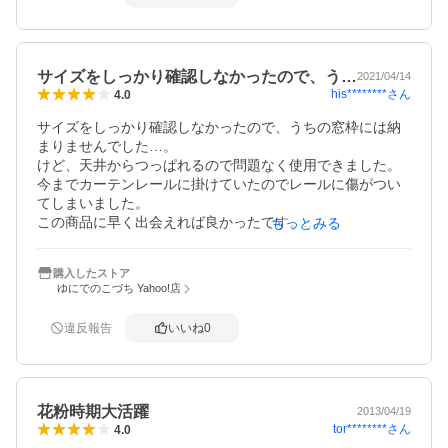
サイズをしっかり確認しなかったので、う…
2021/04/14
his********
さん
4.0
サイズをしっかり確認しなかったので、うちの窓枠には納
まりませんでした…。

けど、天井からつっぱれるので問題なく使用できました。

今までカーテンレールに掛けていたのでレールに傷がつい
てしまいました。

この商品に早く出会えれば良かったです。

もっとみる
取り外してカーテンの開閉をしていましたが、その煩わし
さもなくなり満足です。

購入したストア
3人家族の洗濯物で2人は大きいサイズですが干しきれてい
ゆにでのこづち Yahoo!店
ます。

ただ、大きいサイズゆえに下段はあまり使えません。

違反報告
いいね
0
愛犬がイタズラしてしまう可能性もあるからなので、使い
方によっては使えます。
花粉時期大活躍
2013/04/19
tor********
さん
4.0