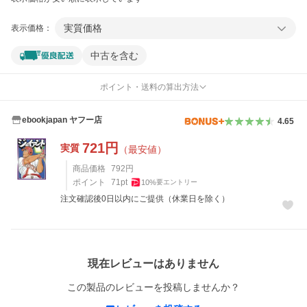
実質価格
表示価格：
中古を含む
ポイント・送料の算出方法
ebookjapan ヤフー店
4.65
721
円
実質
（最安値）
商品価格
792
円
ポイント
71
pt
10
%
要エントリー
注文確認後0日以内にご提供（休業日を除く）
レビュー
現在レビューはありません
この製品のレビューを投稿しませんか？