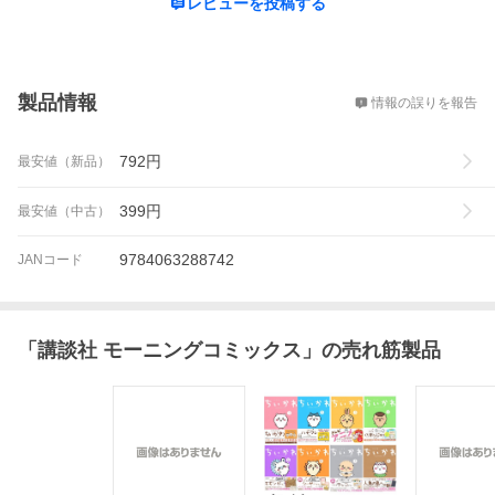
レビューを投稿する
概要
製品情報
情報の誤りを報告
792
円
最安値（新品）
399
円
最安値（中古）
9784063288742
JANコード
「
講談社 モーニングコミックス
」の売れ筋製品