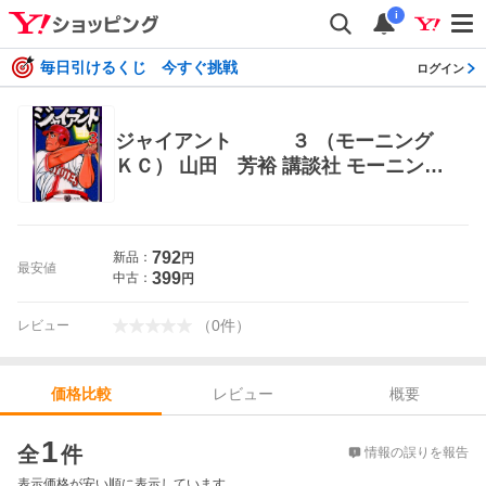
i
毎日引けるくじ 今すぐ挑戦
ログイン
ジャイアント ３ （モーニング
ＫＣ） 山田 芳裕 講談社 モーニング
コミックス
792
新品：
円
最安値
399
中古：
円
（
0
件
）
レビュー
レビュー
概要
価格比較
価格比較
1
全
件
情報の誤りを報告
表示価格が安い順に表示しています