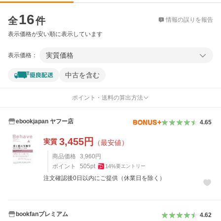
価格比較
16
全
件
情報の誤りを報告
表示価格が安い順に表示しています
実質価格
表示価格：
中古を含む
ポイント・送料の算出方法
ebookjapan ヤフー店
4.65
3,455
円
実質
（最安値）
商品価格
3,960
円
ポイント
505
pt
14
%
要エントリー
注文確認後0日以内にご提供（休業日を除く）
bookfanプレミアム
4.62