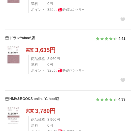
送料
0
円
ポイント
325
pt
9
%
要エントリー
ドラマYahoo!店
4.41
3,635
円
実質
商品価格
3,960
円
送料
0
円
ポイント
325
pt
9
%
要エントリー
HMV&BOOKS online Yahoo!店
4.39
3,780
円
実質
商品価格
3,960
円
送料
0
円