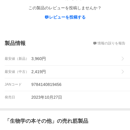
この製品のレビューを投稿しませんか？
レビューを投稿する
概要
製品情報
情報の誤りを報告
3,960
円
最安値（新品）
2,419
円
最安値（中古）
9784140819456
JANコード
2023年10月27日
発売日
「
生物学の本その他
」の売れ筋製品