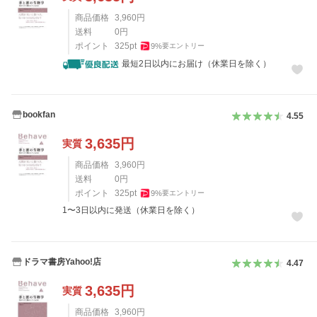
商品価格
3,960
円
送料
0
円
ポイント
325
pt
9
%
要エントリー
最短2日以内にお届け（休業日を除く）
bookfan
4.55
3,635
円
実質
商品価格
3,960
円
送料
0
円
ポイント
325
pt
9
%
要エントリー
1〜3日以内に発送（休業日を除く）
ドラマ書房Yahoo!店
4.47
3,635
円
実質
商品価格
3,960
円