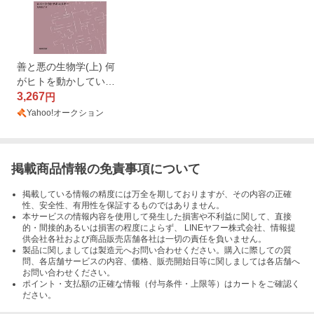
善と悪の生物学(上) 何
がヒトを動かしている
のか/ロバート・M・サ
3,267
円
ポルスキー(著者),大田
Yahoo!オークション
掲載商品情報の免責事項について
掲載している情報の精度には万全を期しておりますが、その内容の正確
性、安全性、有用性を保証するものではありません。
本サービスの情報内容を使用して発生した損害や不利益に関して、直接
的・間接的あるいは損害の程度によらず、 LINEヤフー株式会社、情報提
供会社各社および商品販売店舗各社は一切の責任を負いません。
製品に関しましては製造元へお問い合わせください。購入に際しての質
問、各店舗サービスの内容、価格、販売開始日等に関しましては各店舗へ
お問い合わせください。
ポイント・支払額の正確な情報（付与条件・上限等）はカートをご確認く
ださい。