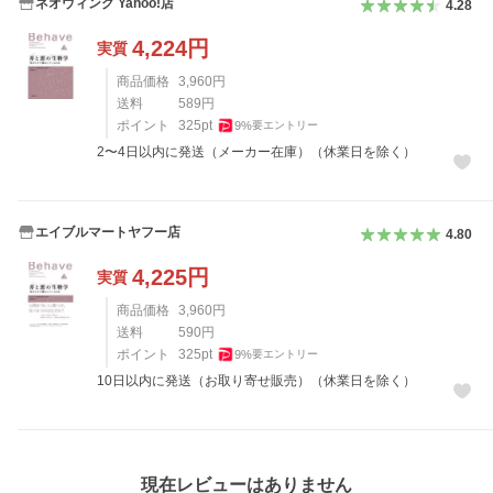
ネオウィング Yahoo!店
4.28
4,224
円
実質
商品価格
3,960
円
送料
589
円
ポイント
325
pt
9
%
要エントリー
2〜4日以内に発送（メーカー在庫）（休業日を除く）
エイブルマートヤフー店
4.80
4,225
円
実質
商品価格
3,960
円
送料
590
円
ポイント
325
pt
9
%
要エントリー
10日以内に発送（お取り寄せ販売）（休業日を除く）
レビュー
現在レビューはありません