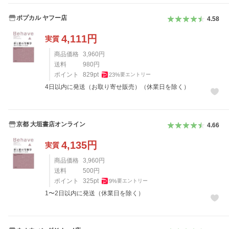
ポプカル ヤフー店
4.58
4,111
円
実質
商品価格
3,960
円
送料
980
円
ポイント
829
pt
23
%
要エントリー
4日以内に発送（お取り寄せ販売）（休業日を除く）
京都 大垣書店オンライン
4.66
4,135
円
実質
商品価格
3,960
円
送料
500
円
ポイント
325
pt
9
%
要エントリー
1〜2日以内に発送（休業日を除く）