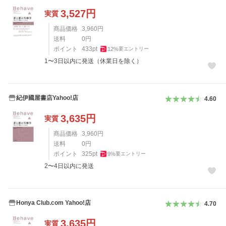
3,527
円
実質
商品価格
3,960
円
送料
0
円
ポイント
433
pt
12
%
要エントリー
1〜3日以内に発送（休業日を除く）
紀伊國屋書店Yahoo!店
4.60
3,635
円
実質
商品価格
3,960
円
送料
0
円
ポイント
325
pt
9
%
要エントリー
2〜4日以内に発送
Honya Club.com Yahoo!店
4.70
3,635
円
実質