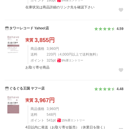
ポイント
180
pt
5
%
要エントリー
在庫状況は商品詳細のリンク先を確認下さい
タワーレコード Yahoo!店
4.59
3,855
円
実質
商品価格
3,960
円
送料
220
円
（
4,000
円以上で送料無料）
ポイント
325
pt
9
%
要エントリー
お取り寄せ商品
ぐるぐる王国 ヤフー店
4.48
3,967
円
実質
商品価格
3,960
円
送料
548
円
ポイント
541
pt
15
%
要エントリー
4日以内に発送（お取り寄せ販売）（休業日を除く）