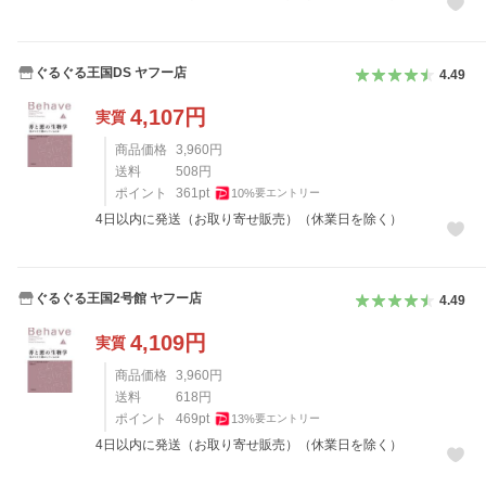
ぐるぐる王国DS ヤフー店
4.49
4,107
円
実質
商品価格
3,960
円
送料
508
円
ポイント
361
pt
10
%
要エントリー
4日以内に発送（お取り寄せ販売）（休業日を除く）
ぐるぐる王国2号館 ヤフー店
4.49
4,109
円
実質
商品価格
3,960
円
送料
618
円
ポイント
469
pt
13
%
要エントリー
4日以内に発送（お取り寄せ販売）（休業日を除く）