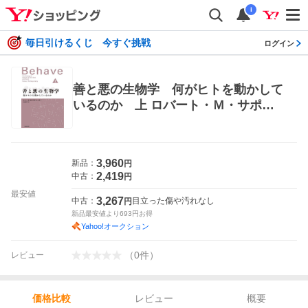
i
毎日引けるくじ 今すぐ挑戦
ログイン
善と悪の生物学 何がヒトを動かして
いるのか 上 ロバート・Ｍ・サポル
スキー／著 大田直子／訳 生物学の
本その他
3,960
新品：
円
2,419
中古：
円
最安値
3,267
中古：
目立った傷や汚れなし
円
新品最安値より
693
円お得
Yahoo!オークション
（
0
件
）
レビュー
レビュー
概要
価格比較