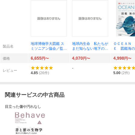
地球博物学大図鑑 ス
地球内生命 私たちが
ＯＣＥＡＮ 
製品名
ミソニアン協会／監
まだ知らない地下の異
Ｅ 図鑑海の
修 デイヴィッド・バ
世界 カレン・Ｇ．ロ
ミソニアン協
6,655
4,070
4,998
ーニー／顧問編集 西
イド／著 黒川耕大／
修 ロンドン
価格
円〜
円〜
円〜
尾香苗／訳 増田まも
訳
物館／監修 
-
る／訳 田中稔久／訳
／日本語版監
レビュー
川和範／日本
4.85
(
26
件)
5.00
(
2
件)
関連サービスの中古商品
目立った傷や汚れなし