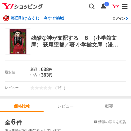
i
毎日引けるくじ 今すぐ挑戦
ログイン
残酷な神が支配する ８ （小学館文
庫） 萩尾望都／著 小学館文庫（漫
画）
638
新品：
円
最安値
363
中古：
円
（
1
件
）
レビュー
レビュー
概要
価格比較
価格比較
6
全
件
情報の誤りを報告
表示価格が安い順に表示しています