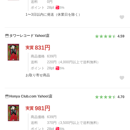
送料
0
円
ポイント
28
pt
5
%
1〜3日以内に発送（休業日を除く）
タワーレコード Yahoo!店
4.59
831
円
実質
商品価格
639
円
送料
220
円
（
4,000
円以上で送料無料）
ポイント
28
pt
5
%
お取り寄せ商品
Honya Club.com Yahoo!店
4.70
981
円
実質
商品価格
639
円
送料
370
円
（
3,500
円以上で送料無料）
ポイント
28
pt
5
%