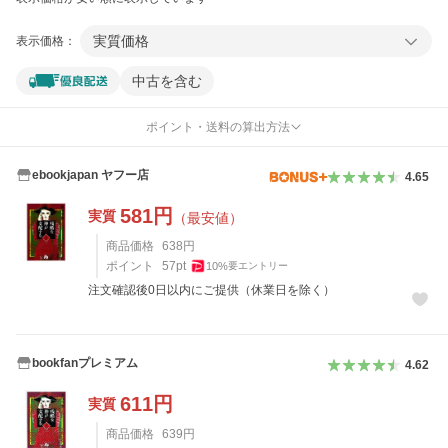
実質価格
表示価格：
中古を含む
ポイント・送料の算出方法
ebookjapan ヤフー店
4.65
581
円
実質
（最安値）
商品価格
638
円
ポイント
57
pt
10
%
要エントリー
注文確認後0日以内にご提供（休業日を除く）
bookfanプレミアム
4.62
611
円
実質
商品価格
639
円