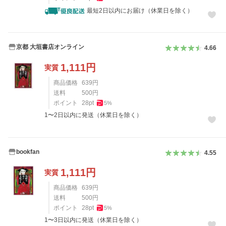
最短2日以内にお届け（休業日を除く）
京都 大垣書店オンライン
4.66
1,111
円
実質
商品価格
639
円
送料
500
円
ポイント
28
pt
5
%
1〜2日以内に発送（休業日を除く）
bookfan
4.55
1,111
円
実質
商品価格
639
円
送料
500
円
ポイント
28
pt
5
%
1〜3日以内に発送（休業日を除く）