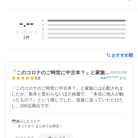
レビュー
-.--
5
4
3
2
1
件
1
おすすめ順
「このコロナのご時世に中古本？」と家族…
2020/12/08
mar********
さん
5.0
「このコロナのご時世に中古本？」と家族には心配されま
したが、新本と変わらないほど綺麗で、「本当に他人が触
ったもの？」という感じでした。迅速に送っていただけた
し、100点満点です。
購入したストア
ネットオフ まとめてお得店