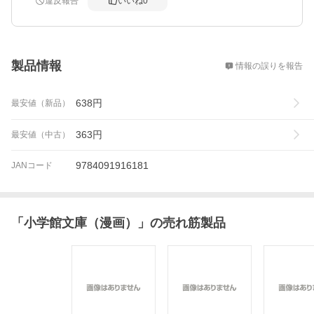
違反報告
いいね
0
概要
製品情報
情報の誤りを報告
638
円
最安値（新品）
363
円
最安値（中古）
9784091916181
JANコード
「
小学館文庫（漫画）
」の売れ筋製品