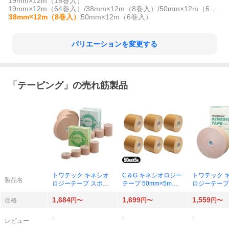
19mm×12m（16巻入）
19mm×12m（64巻入）/38mm×12m（8巻入）/50mm×12m（6巻入）
38mm×12m（8巻入）
50mm×12m（6巻入）
バリエーションを変更する
「
テーピング
」の売れ筋製品
トワテック キネシオ
C＆G キネシオロジー
トワテック 
製品名
ロジーテープ スポー
テープ 50mm×5m（6
ロジーテープ
ツタイプ 50mm×5m
巻入）（ベージュ）×
ツタイプ 50m
1,684
1,699
1,559
（6巻入）×1セット
1セット
m（1巻入）
価格
円〜
円〜
円〜
-
-
-
レビュー