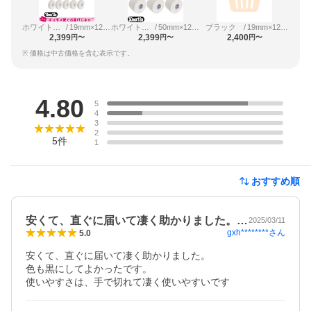
ホワイト（ホワイトテープ）
/
19mm×12m（16巻入）
ホワイト（ホワイトテープ）
/
50mm×12m（6巻入）
ブラック
/
19mm×12m（16巻入）
2,399
2,399
2,400
円〜
円〜
円〜
※ 価格は中古価格を含む表示です。
レビュー
4.80
5
4
3
2
5
件
1
おすすめ順
安くて、直ぐに届いて凄く助かりました。…
2025/03/11
gxh********
さん
5.0
安くて、直ぐに届いて凄く助かりました。

色も黒にしてよかったです。

使いやすさは、手で切れて凄く使いやすいです