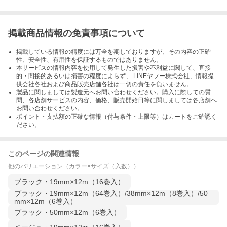
掲載商品情報の免責事項について
掲載している情報の精度には万全を期しておりますが、その内容の正確
性、安全性、有用性を保証するものではありません。
本サービスの情報内容を使用して発生した損害や不利益に関して、直接
的・間接的あるいは損害の程度によらず、 LINEヤフー株式会社、情報提
供会社各社および商品販売店舗各社は一切の責任を負いません。
製品に関しましては製造元へお問い合わせください。購入に際しての質
問、各店舗サービスの内容、価格、販売開始日等に関しましては各店舗へ
お問い合わせください。
ポイント・支払額の正確な情報（付与条件・上限等）はカートをご確認く
ださい。
このページの関連情報
他のバリエーション（カラー×サイズ（入数））
ブラック・19mm×12m（16巻入）
ブラック・19mm×12m（64巻入）/38mm×12m（8巻入）/50
mm×12m（6巻入）
ブラック・50mm×12m（6巻入）