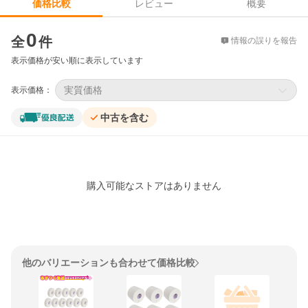
レビュー
概要
価格比較
価格比較
0
全
件
情報の誤りを報告
表示価格が安い順に表示しています
実質価格
表示価格：
中古を含む
購入可能なストアはありません
他のバリエーションも合わせて価格比較