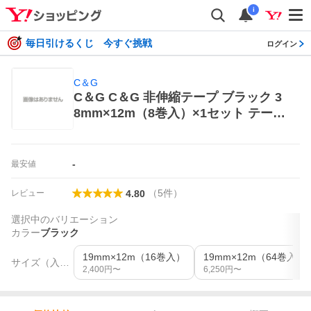
i
毎日引けるくじ 今すぐ挑戦
ログイン
C＆G
C＆G C＆G 非伸縮テープ ブラック 3
8mm×12m（8巻入）×1セット テーピ
ング
-
最安値
（
5
件
）
レビュー
4.80
選択中のバリエーション
カラー
ブラック
19mm×12m（16巻入）
サイズ（入数）
2,400
円〜
6,250
円〜