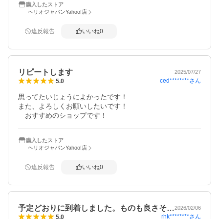
購入したストア
ヘリオジャパンYahoo!店
違反報告
いいね
0
リピートします
2025/07/27
ced********
さん
5.0
思ってたいじょうによかったです！

また、よろしくお願いしたいです！

　おすすめのショップです！
購入したストア
ヘリオジャパンYahoo!店
違反報告
いいね
0
予定どおりに到着しました。ものも良さそ…
2026/02/06
rhk********
さん
5.0