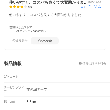
使いやすく、コスパも良くて大変助かりま…
2025/12/16
xja********
さん
4.0
使いやすく、コスパも良くて大変助かりました。
購入したストア
ヘリオジャパンYahoo!店
違反報告
いいね
0
概要
製品情報
情報の誤りを報告
-
JANコード
テーピングタイ
非伸縮テープ
プ
3.8cm
幅（cm）