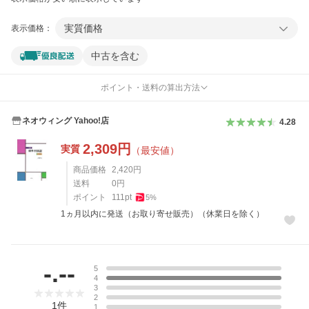
実質価格
表示価格：
中古を含む
ポイント・送料の算出方法
ネオウィング Yahoo!店
4.28
2,309
円
実質
（最安値）
商品価格
2,420
円
送料
0
円
ポイント
111
pt
5
%
1ヵ月以内に発送（お取り寄せ販売）（休業日を除く）
レビュー
-.--
5
4
3
2
1
件
1