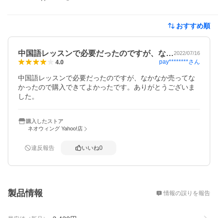
おすすめ順
中国語レッスンで必要だったのですが、な…
2022/07/16
pay********
さん
4.0
中国語レッスンで必要だったのですが、なかなか売ってな
かったので購入できてよかったです。ありがとうございま
した。
購入したストア
ネオウィング Yahoo!店
違反報告
いいね
0
概要
製品情報
情報の誤りを報告