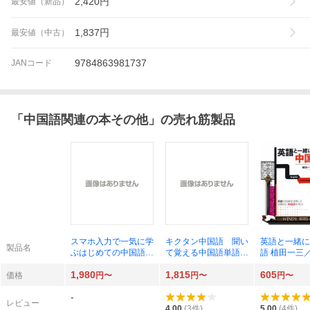
2,420
円
最安値（新品）
1,837
円
最安値（中古）
9784863981737
JANコード
「
中国語関連の本その他
」の売れ筋製品
スマホ入力で一気に学
キクタン中国語 聞い
英語と一緒に
製品名
ぶはじめての中国語
て覚える中国語単語
語 植田一三
増田文香／著
帳 中級編 （改訂
田直志／著
1,980
1,815
605
版） 内田慶市／監
価格
円〜
円〜
円〜
修 沈国威／監修
-
レビュー
4.00
(
3
件)
5.00
(
4
件)