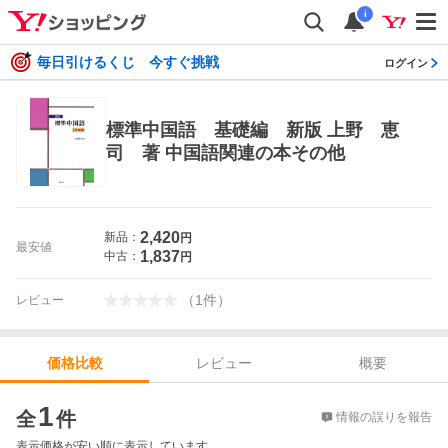
i
毎日引けるくじ 今すぐ挑戦
ログイン
標準中国語 基礎編 新版 上野 恵
司 著 中国語関連の本その他
2,420
新品：
円
最安値
1,837
中古：
円
（
1
件
）
レビュー
レビュー
概要
価格比較
価格比較
1
全
件
情報の誤りを報告
表示価格が安い順に表示しています