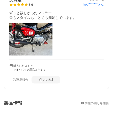
大満足
2025/12/30
kot********
さん
5.0
ずっと欲しかったマフラー

音もスタイルも、とても満足しています。
購入したストア
NB・バイク用品はとや
違反報告
いいね
2
概要
製品情報
情報の誤りを報告