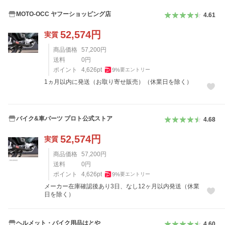
MOTO-OCC ヤフーショッピング店
4.61
52,574
円
実質
商品価格
57,200
円
送料
0
円
ポイント
4,626
pt
9
%
要エントリー
1ヵ月以内に発送（お取り寄せ販売）（休業日を除く）
バイク&車パーツ プロト公式ストア
4.68
52,574
円
実質
商品価格
57,200
円
送料
0
円
ポイント
4,626
pt
9
%
要エントリー
メーカー在庫確認後あり3日、なし12ヶ月以内発送（休業
日を除く）
ヘルメット・バイク用品はとや
4.60