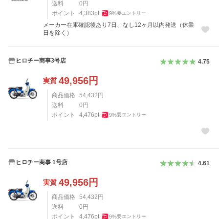
送料
0
円
ポイント
4,383
pt
9
%
要エントリー
メーカー在庫確認後あり7日、なし12ヶ月以内発送（休業
日を除く）
ヒロチー商事3号店
4.75
49,956
円
実質
商品価格
54,432
円
送料
0
円
ポイント
4,476
pt
9
%
要エントリー
ヒロチー商事 1号店
4.61
49,956
円
実質
商品価格
54,432
円
送料
0
円
ポイント
4,476
pt
9
%
要エントリー