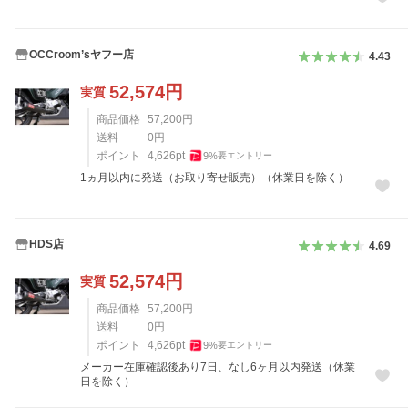
OCCroom’sヤフー店
4.43
52,574
円
実質
商品価格
57,200
円
送料
0
円
ポイント
4,626
pt
9
%
要エントリー
1ヵ月以内に発送（お取り寄せ販売）（休業日を除く）
HDS店
4.69
52,574
円
実質
商品価格
57,200
円
送料
0
円
ポイント
4,626
pt
9
%
要エントリー
メーカー在庫確認後あり7日、なし6ヶ月以内発送（休業
日を除く）