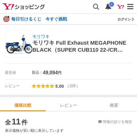
i
毎日引けるくじ 今すぐ挑戦
ログイン
モリワキ
モリワキ Full Exhaust MEGAPHONE
BLACK（SUPER CUB110 22-/CROS
S CUB 110 22-/8BJ-JA59/8BJ-JA6
0）01810-H01W2-00（ブラック） バ
イク用フルエキゾースト
49,094
最安値
新品：
円
（
3
件
）
レビュー
5.00
レビュー
概要
価格比較
価格比較
11
全
件
情報の誤りを報告
表示価格が安い順に表示しています