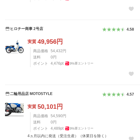
ヒロチー商事 2号店
4.58
49,956
円
実質
商品価格
54,432
円
送料
0
円
ポイント
4,476
pt
9
%
要エントリー
二輪用品店 MOTOSTYLE
4.57
50,101
円
実質
商品価格
54,590
円
送料
0
円
ポイント
4,489
pt
9
%
要エントリー
4ヵ月以内に発送（受注生産）（休業日を除く）