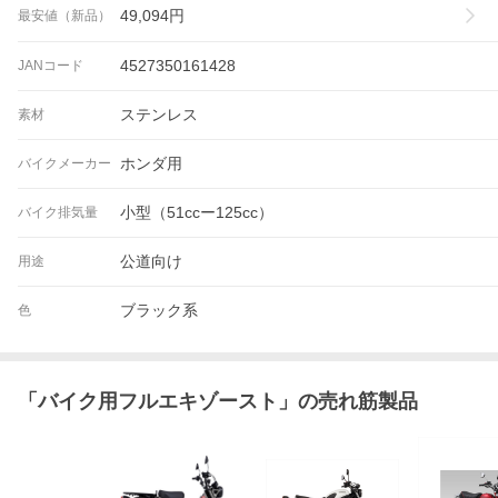
49,094
円
最安値（新品）
4527350161428
JANコード
ステンレス
素材
ホンダ用
バイクメーカー
小型（51ccー125cc）
バイク排気量
公道向け
用途
ブラック系
色
「
バイク用フルエキゾースト
」の売れ筋製品