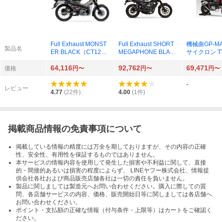
Full Exhaust MONST
Full Exhaust SHORT
機械曲GP-M
製品名
ER BLACK（CT125 2
MEGAPHONE BLAC
サイクロン TY
3-24/25/8BJ-JA65）0
K（CL250 23-/8BK-M
WN EXPORT
64,116
92,762
69,471
1810-D01X4-00（ブ
C57）01810-H01W6-
政府認証 カ
価格
円〜
円〜
円〜
ラック）
00（ブラック）
バー（Monkey
-
J-JB05/8BJ-
レビュー
-JB02）110A
4.77
(
22
件)
4.00
(
1
件)
92
掲載商品情報の免責事項について
掲載している情報の精度には万全を期しておりますが、その内容の正確
性、安全性、有用性を保証するものではありません。
本サービスの情報内容を使用して発生した損害や不利益に関して、直接
的・間接的あるいは損害の程度によらず、 LINEヤフー株式会社、情報提
供会社各社および商品販売店舗各社は一切の責任を負いません。
製品に関しましては製造元へお問い合わせください。購入に際しての質
問、各店舗サービスの内容、価格、販売開始日等に関しましては各店舗へ
お問い合わせください。
ポイント・支払額の正確な情報（付与条件・上限等）はカートをご確認く
ださい。