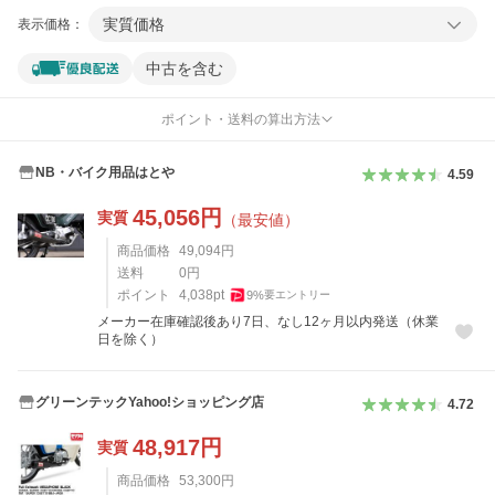
実質価格
表示価格：
中古を含む
ポイント・送料の算出方法
NB・バイク用品はとや
4.59
45,056
円
実質
（最安値）
商品価格
49,094
円
送料
0
円
ポイント
4,038
pt
9
%
要エントリー
メーカー在庫確認後あり7日、なし12ヶ月以内発送（休業
日を除く）
グリーンテックYahoo!ショッピング店
4.72
48,917
円
実質
商品価格
53,300
円