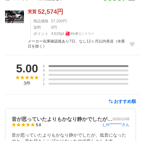
52,574
円
実質
商品価格
57,200
円
送料
0
円
ポイント
4,626
pt
9
%
要エントリー
メーカー在庫確認後あり7日、なし12ヶ月以内発送（休業
日を除く）
レビュー
5.00
5
4
3
2
3
件
1
おすすめ順
音が思っていたよりもかなり静かでしたが…
2025/12/08
j_m********
さん
5.0
音が思っていたよりもかなり静かでしたが、低音になった