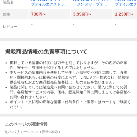
製品名
ブオイルエクストラバ
ージン オリーブオイ
ブオイルエク
ージン スマートグリ
ル 500ml
ージン スマ
738
3,996
1,239
ーンパック 300g×1
ーンパック 50
価格
円〜
円〜
円〜
-
-
-
レビュー
掲載商品情報の免責事項について
掲載している情報の精度には万全を期しておりますが、その内容の正確
性、安全性、有用性を保証するものではありません。
本サービスの情報内容を使用して発生した損害や不利益に関して、直接
的・間接的あるいは損害の程度によらず、 LINEヤフー株式会社、情報提
供会社各社および商品販売店舗各社は一切の責任を負いません。
製品に関しましては製造元へお問い合わせください。購入に際しての質
問、各店舗サービスの内容、価格、販売開始日等に関しましては各店舗へ
お問い合わせください。
ポイント・支払額の正確な情報（付与条件・上限等）はカートをご確認く
ださい。
このページの関連情報
他のバリエーション（容量×本数）