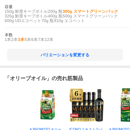
容量
150g 鮮度キープボトル
200g 瓶
300g スマートグリーンパック
326g 鮮度キープボトル
400g 瓶
500g スマートグリーンパック
600g UDエコペット
70g 瓶
910g エコペット
本数
1本
2本
3本
5本
6本
7本
12本
バリエーションを変更する
「
オリーブオイル
」の売れ筋製品
AJINOMOTO オリー
ICONO エキストラバ
AJINOMOT