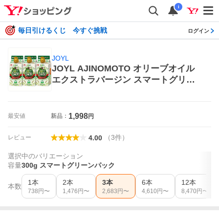
i
毎日引けるくじ 今すぐ挑戦
ログイン
JOYL
JOYL AJINOMOTO オリーブオイル
エクストラバージン スマートグリー
ンパック 300g×3 オリーブオイル
1,998
最安値
新品：
円
（
3
件
）
レビュー
4.00
選択中のバリエーション
容量
300g スマートグリーンパック
1本
2本
3本
6本
12本
本数
738
円〜
1,476
円〜
2,683
円〜
4,610
円〜
8,470
円〜