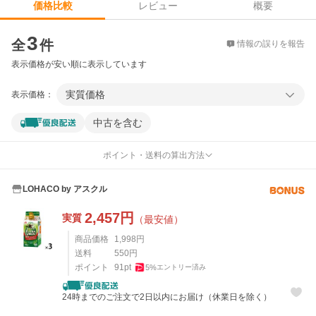
レビュー
概要
価格比較
価格比較
3
全
件
情報の誤りを報告
表示価格が安い順に表示しています
実質価格
表示価格：
中古を含む
ポイント・送料の算出方法
LOHACO by アスクル
2,457
円
実質
（最安値）
商品価格
1,998
円
送料
550
円
ポイント
91
pt
5
%
エントリー済み
24時までのご注文で2日以内にお届け（休業日を除く）