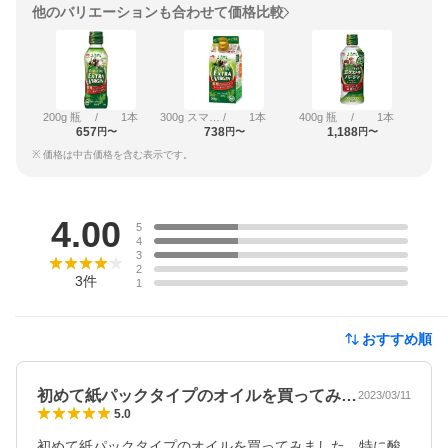
他のバリエーションも合わせて価格比較
200g 瓶
/
1本
300g スマートグリーンパック
/
1本
400g 瓶
/
1本
657
738
1,188
円〜
円〜
円〜
※ 価格は中古価格を含む表示です。
レビュー
4.00
5
4
3
2
3
件
1
おすすめ順
初めて紙パックタイプのオイルを買ってみ…
2023/03/11
5.0
初めて紙パックタイプのオイルを買ってみました。特に酸