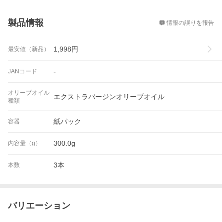
概要
製品情報
情報の誤りを報告
1,998
円
最安値（新品）
-
JANコード
オリーブオイル
エクストラバージンオリーブオイル
種類
紙パック
容器
300.0g
内容量（g）
3本
本数
バリエーション