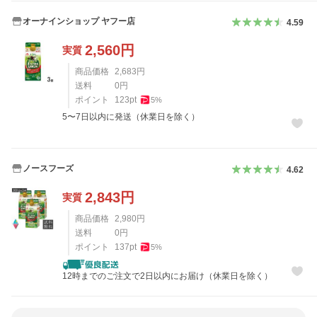
オーナインショップ ヤフー店
4.59
2,560
円
実質
商品価格
2,683
円
送料
0
円
ポイント
123
pt
5
%
5〜7日以内に発送（休業日を除く）
ノースフーズ
4.62
2,843
円
実質
商品価格
2,980
円
送料
0
円
ポイント
137
pt
5
%
12時までのご注文で2日以内にお届け（休業日を除く）